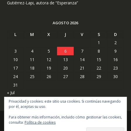
Gutiérrez-Lapi, autora de “Esperanza”
AGOSTO 2026
L
M
X
J
V
S
D
1
2
3
4
5
6
7
8
9
10
11
12
13
14
15
16
17
18
19
20
21
22
23
24
25
26
27
28
29
30
31
« Jul
Privacidad y cookies: este sitio usa cookies. Si continúas navegando
por él, aceptas su uso.
Para obtener más información, incluido cómo gestionar las cookies,
consulta:
Política de cookies
Copyright © todos los derechos reservados