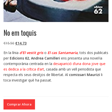
No em toquis
El
El
€
15.50
€
14.73
precio
precio
En la línia
d’El vestit gris
o
El cas Santamaria
, tots dos publicats
original
actual
per
Edicions 62
,
Andrea Camilleri
ens presenta una novel·la
era:
es:
contemporània centrada en la
desaparició d’una dona jove que
€15.50.
€14.73.
es dedica a la crítica d’art
, casada amb un vell periodista que
respecta els seus desitjos de llibertat. Al
comissari Maurizi
li
toca investigar què ha passat.
Comprar Ahora