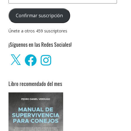
de
correo
Confirmar suscripción
electrónico:
Únete a otros 459 suscriptores
¡Síguenos en las Redes Sociales!
X
Facebook
Instagram
Libro recomendado del mes