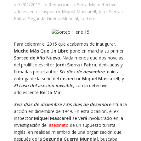
01/01/2015
Redacción
Berta Mir
,
detective
adolescente
,
Inspector Miquel Mascarell
,
Jordi Sierra i
Fabra
,
Segunda Guerra Mundial
,
sorteo
Para celebrar el 2015 que acabamos de inaugurar,
Mucho Más Que Un Libro
pone en marcha su primer
Sorteo de Año Nuevo
. Nada menos que dos novelas
del prolífico escritor
Jordi Sierra i Fabra
, dedicadas y
firmadas por el autor:
Sis dies de desembre
, quinta
entrega de la serie del
inspector Miquel Mascarell
, y
El caso del asesino invisible
, con la detective
adolescente
Berta Mir
.
Seis días de diciembre / Sis dies de desembre
sitúa la
acción en diciembre de 1949. En esta ocasión, el ex
inspector
Miquel Mascarell
se verá involucrado en la
investigación del
asesinato
de un supuesto turista
inglés, en realidad miembro de una organización que,
después de la
Segunda Guerra Mundial
, buscaba