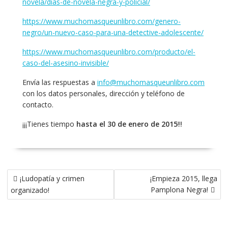
novela/dias-de-novela-negra-y-policial/
https://www.muchomasqueunlibro.com/genero-
negro/un-nuevo-caso-para-una-detective-adolescente/
https://www.muchomasqueunlibro.com/producto/el-
caso-del-asesino-invisible/
Envía las respuestas a
info@muchomasqueunlibro.com
con los datos personales, dirección y teléfono de
contacto.
¡¡¡Tienes tiempo
hasta el 30 de enero de 2015
!!!
Navegación
¡Ludopatía y crimen
¡Empieza 2015, llega
de
Pamplona Negra!
organizado!
entradas