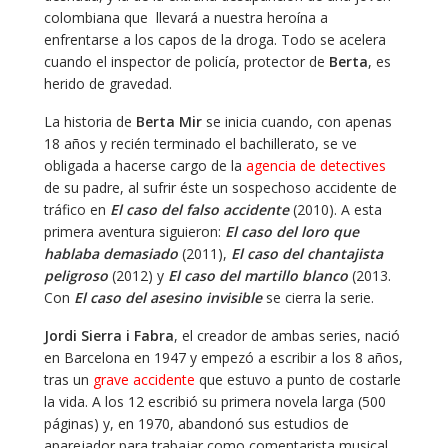
colombiana que llevará a nuestra heroína a
enfrentarse a los capos de la droga. Todo se acelera
cuando el inspector de policía, protector de
Berta
, es
herido de gravedad.
La historia de
Berta Mir
se inicia cuando, con apenas
18 años y recién terminado el bachillerato, se ve
obligada a hacerse cargo de la
agencia de detectives
de su padre, al sufrir éste un sospechoso accidente de
tráfico en
El caso del falso accidente
(2010). A esta
primera aventura siguieron:
El caso del loro que
hablaba demasiado
(2011),
El caso del chantajista
peligroso
(2012) y
El caso del martillo blanco
(2013.
Con
El caso del asesino invisible
se cierra la serie.
Jordi Sierra i Fabra
, el creador de ambas series, nació
en Barcelona en 1947 y empezó a escribir a los 8 años,
tras un
grave accidente
que estuvo a punto de costarle
la vida. A los 12 escribió su primera novela larga (500
páginas) y, en 1970, abandonó sus estudios de
aparejador para trabajar como comentarista musical.