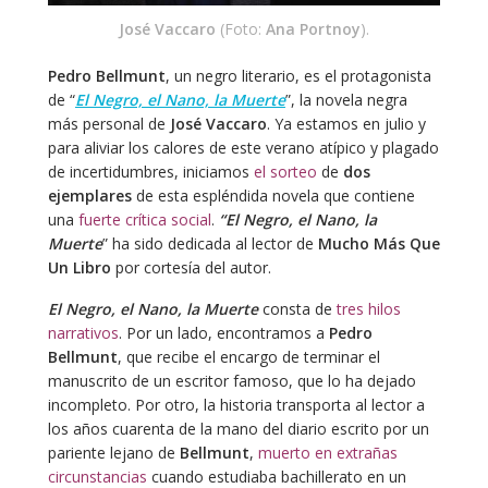
José Vaccaro
(Foto:
Ana Portnoy
).
Pedro Bellmunt
, un negro literario, es el protagonista
de “
El Negro, el Nano, la Muerte
”, la novela negra
más personal de
José Vaccaro
. Ya estamos en julio y
para aliviar los calores de este verano atípico y plagado
de incertidumbres, iniciamos
el sorteo
de
dos
ejemplares
de esta espléndida novela que contiene
una
fuerte crítica social
.
“El Negro, el Nano, la
Muerte
” ha sido dedicada al lector de
Mucho Más Que
Un Libro
por cortesía del autor.
El Negro, el Nano, la Muerte
consta de
tres hilos
narrativos
. Por un lado, encontramos a
Pedro
Bellmunt
, que recibe el encargo de terminar el
manuscrito de un escritor famoso, que lo ha dejado
incompleto. Por otro, la historia transporta al lector a
los años cuarenta de la mano del diario escrito por un
pariente lejano de
Bellmunt
,
muerto en extrañas
circunstancias
cuando estudiaba bachillerato en un