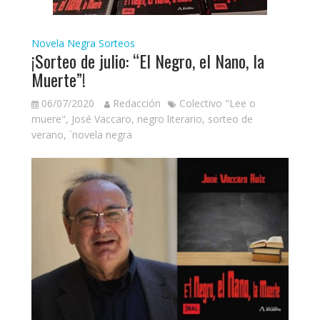
Novela Negra
Sorteos
¡Sorteo de julio: “El Negro, el Nano, la
Muerte”!
06/07/2020
Redacción
Colectivo "Lee o
muere"
,
José Vaccaro
,
negro literario
,
sorteo de
verano
,
`novela negra