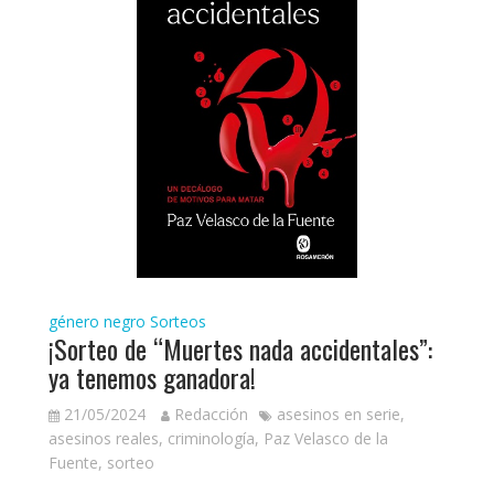
género negro
Sorteos
¡Sorteo de “Muertes nada accidentales”:
ya tenemos ganadora!
21/05/2024
Redacción
asesinos en serie
,
asesinos reales
,
criminología
,
Paz Velasco de la
Fuente
,
sorteo