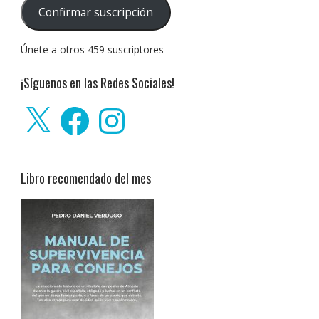
correo
Confirmar suscripción
electrónico:
Únete a otros 459 suscriptores
¡Síguenos en las Redes Sociales!
X
Facebook
Instagram
Libro recomendado del mes