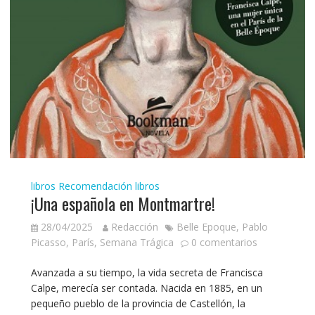
libros
Recomendación libros
¡Una española en Montmartre!
28/04/2025
Redacción
Belle Epoque
,
Pablo
Picasso
,
París
,
Semana Trágica
0 comentarios
Avanzada a su tiempo, la vida secreta de Francisca
Calpe, merecía ser contada. Nacida en 1885, en un
pequeño pueblo de la provincia de Castellón, la