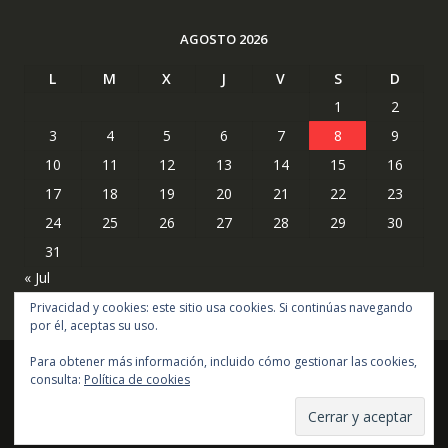
AGOSTO 2026
L
M
X
J
V
S
D
1
2
3
4
5
6
7
8
9
10
11
12
13
14
15
16
17
18
19
20
21
22
23
24
25
26
27
28
29
30
31
« Jul
Privacidad y cookies: este sitio usa cookies. Si continúas navegando
por él, aceptas su uso.
Para obtener más información, incluido cómo gestionar las cookies,
consulta:
Política de cookies
Copyright © todos los derechos reservados
Online Shop por
Acme Themes