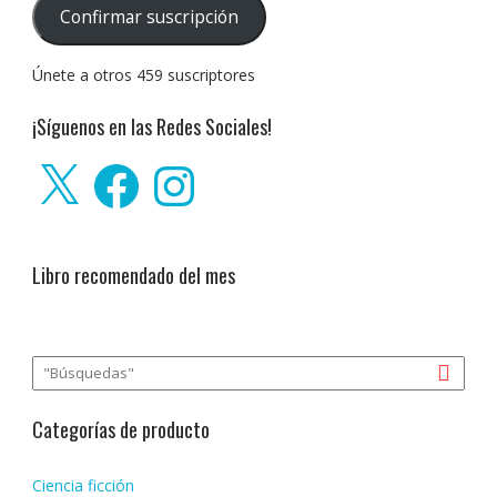
correo
Confirmar suscripción
electrónico:
Únete a otros 459 suscriptores
¡Síguenos en las Redes Sociales!
X
Facebook
Instagram
Libro recomendado del mes
Categorías de producto
Ciencia ficción