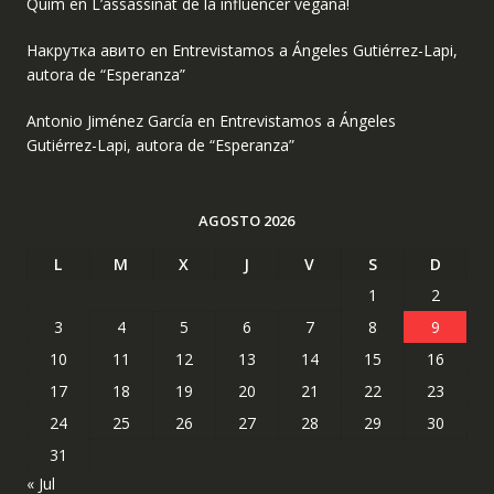
Quim
en
L’assassinat de la influencer vegana!
Накрутка авито
en
Entrevistamos a Ángeles Gutiérrez-Lapi,
autora de “Esperanza”
Antonio Jiménez García
en
Entrevistamos a Ángeles
Gutiérrez-Lapi, autora de “Esperanza”
AGOSTO 2026
L
M
X
J
V
S
D
1
2
3
4
5
6
7
8
9
10
11
12
13
14
15
16
17
18
19
20
21
22
23
24
25
26
27
28
29
30
31
« Jul