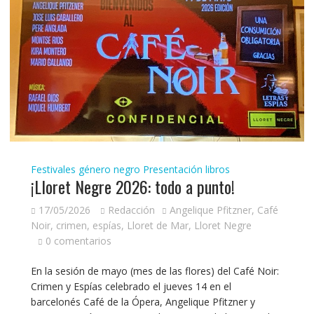
Festivales género negro
Presentación libros
¡Lloret Negre 2026: todo a punto!
17/05/2026
Redacción
Angelique Pfitzner
,
Café
Noir
,
crimen
,
espías
,
Lloret de Mar
,
Lloret Negre
0 comentarios
En la sesión de mayo (mes de las flores) del Café Noir:
Crimen y Espías celebrado el jueves 14 en el
barcelonés Café de la Ópera, Angelique Pfitzner y