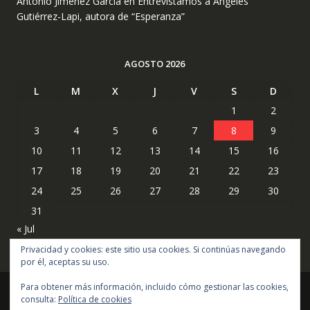
Antonio Jiménez García
en
Entrevistamos a Ángeles
Gutiérrez-Lapi, autora de “Esperanza”
AGOSTO 2026
L
M
X
J
V
S
D
1
2
3
4
5
6
7
8
9
10
11
12
13
14
15
16
17
18
19
20
21
22
23
24
25
26
27
28
29
30
31
« Jul
Privacidad y cookies: este sitio usa cookies. Si continúas navegando
por él, aceptas su uso.
Para obtener más información, incluido cómo gestionar las cookies,
consulta:
Política de cookies