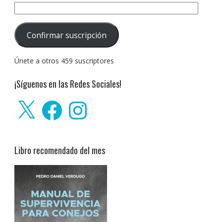
Dirección
de
correo
Confirmar suscripción
electrónico:
Únete a otros 459 suscriptores
¡Síguenos en las Redes Sociales!
X
Facebook
Instagram
Libro recomendado del mes