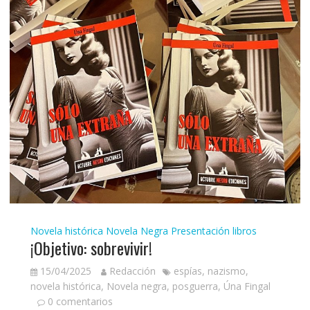
Novela histórica
Novela Negra
Presentación libros
¡Objetivo: sobrevivir!
15/04/2025
Redacción
espías
,
nazismo
,
novela histórica
,
Novela negra
,
posguerra
,
Úna Fingal
0 comentarios