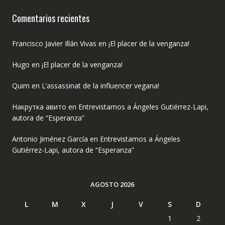
Comentarios recientes
Francisco Javier Illán Vivas
en
¡El placer de la venganza!
Hugo
en
¡El placer de la venganza!
Quim
en
L’assassinat de la influencer vegana!
Накрутка авито
en
Entrevistamos a Ángeles Gutiérrez-Lapi,
autora de “Esperanza”
Antonio Jiménez García
en
Entrevistamos a Ángeles
Gutiérrez-Lapi, autora de “Esperanza”
AGOSTO 2026
L
M
X
J
V
S
D
1
2