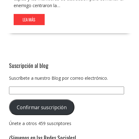
enemigo centraron la…
LEA MÁS
Suscripción al blog
Suscríbete a nuestro Blog por correo electrónico.
Dirección
de
correo
Confirmar suscripción
electrónico:
Únete a otros 459 suscriptores
¡Síguenos en las Redes Sociales!