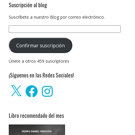
Suscripción al blog
Suscríbete a nuestro Blog por correo electrónico.
Dirección
de
correo
Confirmar suscripción
electrónico:
Únete a otros 459 suscriptores
¡Síguenos en las Redes Sociales!
X
Facebook
Instagram
Libro recomendado del mes