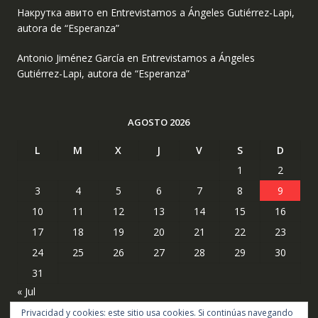
Накрутка авито
en
Entrevistamos a Ángeles Gutiérrez-Lapi,
autora de “Esperanza”
Antonio Jiménez García
en
Entrevistamos a Ángeles
Gutiérrez-Lapi, autora de “Esperanza”
AGOSTO 2026
L
M
X
J
V
S
D
1
2
3
4
5
6
7
8
9
10
11
12
13
14
15
16
17
18
19
20
21
22
23
24
25
26
27
28
29
30
31
« Jul
Privacidad y cookies: este sitio usa cookies. Si continúas navegando