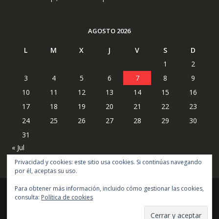
AGOSTO 2026
L
M
X
J
V
S
D
1
2
3
4
5
6
7
8
9
10
11
12
13
14
15
16
17
18
19
20
21
22
23
24
25
26
27
28
29
30
31
« Jul
Privacidad y cookies: este sitio usa cookies. Si continúas navegando
por él, aceptas su uso.
Para obtener más información, incluido cómo gestionar las cookies,
consulta:
Política de cookies
Copyright © todos los derechos reservados
Online Shop por
Acme Themes