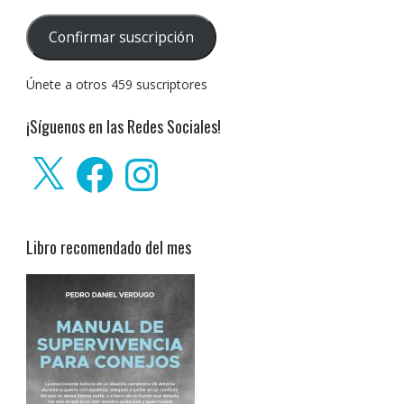
de
correo
Confirmar suscripción
electrónico:
Únete a otros 459 suscriptores
¡Síguenos en las Redes Sociales!
X
Facebook
Instagram
Libro recomendado del mes