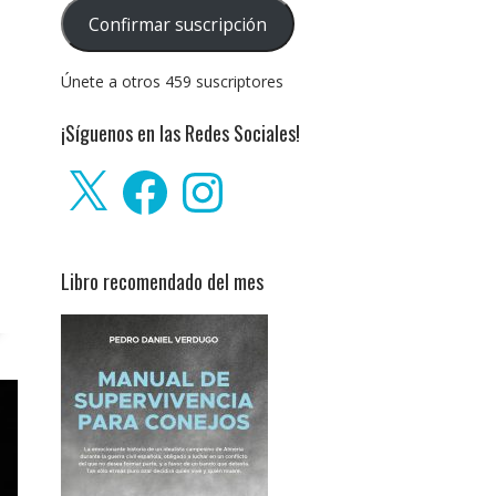
correo
Confirmar suscripción
electrónico:
Únete a otros 459 suscriptores
¡Síguenos en las Redes Sociales!
X
Facebook
Instagram
Libro recomendado del mes