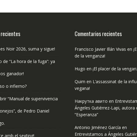
 recientes
Comentarios recientes
les Noir 2026, suma y sigue!
Francisco Javier Illán Vivas
en
¡E
de la venganza!
o de “La hora de la fuga”: ya
Hugo
en
¡El placer de la vengan
os ganador!
Quim
en
L’assassinat de la infl
so o infierno?
vegana!
rir “Manual de supervivencia
Накрутка авито
en
Entrevista
Ángeles Gutiérrez-Lapi, autora 
onejos”, de Pedro Daniel
“Esperanza”
go.
Antonio Jiménez García
en
Entrevistamos a Ángeles Gutiér
e amb el sexting!