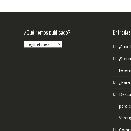
¿Qué hemos publicado?
Entradas
¿Qué
¡Cubel
hemos
publicado?
¡Sorte
tenem
¿Paraí
Descub
para c
Verdu
Compt