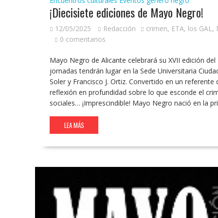
Encuentros culturales
Eventos género negro
¡Diecisiete ediciones de Mayo Negro!
12/05/2025
Redacción
crimen
,
ETA
,
los GAL
,
0 comentarios
Mayo Negro de Alicante celebrará su XVII edición del 
jornadas tendrán lugar en la Sede Universitaria Ciuda
Soler y Francisco J. Ortiz. Convertido en un referent
reflexión en profundidad sobre lo que esconde el crimen
sociales… ¡Imprescindible! Mayo Negro nació en la 
LEA MÁS