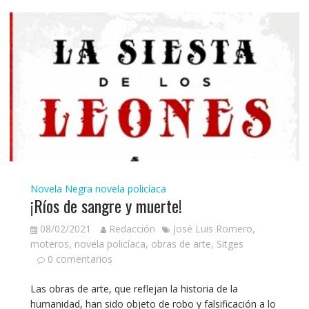
Novela Negra
novela policíaca
¡Ríos de sangre y muerte!
08/02/2021
Redacción
José Luis Romero
,
moteros
,
novela policíaca
,
obras de arte
,
Sitges
0 comentarios
Las obras de arte, que reflejan la historia de la
humanidad, han sido objeto de robo y falsificación a lo