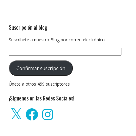
Suscripción al blog
Suscríbete a nuestro Blog por correo electrónico.
Dirección
de
correo
Confirmar suscripción
electrónico:
Únete a otros 459 suscriptores
¡Síguenos en las Redes Sociales!
X
Facebook
Instagram