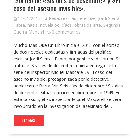
¡Sorteo de «Sis dies de desembre» y «El
caso del asesino invisible»!
16/01/2015
Redacción
detective
,
Jordi Sierra i
Fabra
,
nazis
,
novela policíaca
,
obras de arte
,
Segunda
Guerra Mundial
0 comentarios
Mucho Más Que Un Libro inicia el 2015 con el sorteo
de dos novelas dedicadas y firmadas del prolífico
escritor Jordi Sierra i Fabra, por gentileza del autor. Se
trata de: Sis dies de desembre, quinta entrega de la
serie del inspector Miquel Mascarell, y El caso del
asesino invisible, protagonizada por la detective
adolescente Berta Mir. Seis días de diciembre / Sis dies
de desembre sitúa la acción en diciembre de 1949. En
esta ocasión, el ex inspector Miquel Mascarell se verá
involucrado en la investigación del asesinato de…
LEA MÁS