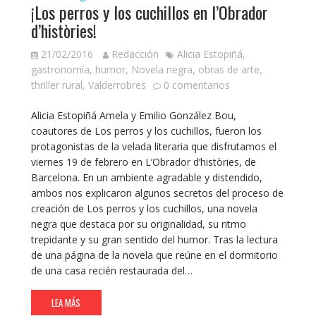
¡Los perros y los cuchillos en l’Obrador
d’històries!
21/02/2016
Redacción
Alicia Estopiñá
,
gastronomía
,
humor
,
Novela negra
,
obras de arte
,
thriller rural
,
Valderrobres
0 comentarios
Alicia Estopiñá Amela y Emilio González Bou,
coautores de Los perros y los cuchillos, fueron los
protagonistas de la velada literaria que disfrutamos el
viernes 19 de febrero en L’Obrador d’històries, de
Barcelona. En un ambiente agradable y distendido,
ambos nos explicaron algunos secretos del proceso de
creación de Los perros y los cuchillos, una novela
negra que destaca por su originalidad, su ritmo
trepidante y su gran sentido del humor. Tras la lectura
de una página de la novela que reúne en el dormitorio
de una casa recién restaurada del…
LEA MÁS