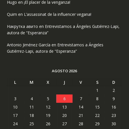
Hugo
en
¡El placer de la venganza!
Quim
en
L’assassinat de la influencer vegana!
Накрутка авито
en
Entrevistamos a Ángeles Gutiérrez-Lapi,
autora de “Esperanza”
Antonio Jiménez García
en
Entrevistamos a Ángeles
Gutiérrez-Lapi, autora de “Esperanza”
AGOSTO 2026
L
M
X
J
V
S
D
1
2
3
4
5
6
7
8
9
10
11
12
13
14
15
16
17
18
19
20
21
22
23
24
25
26
27
28
29
30