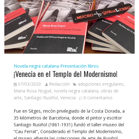
Novela negra catalana
Presentación libros
¡Venecia en el Templo del Modernismo!
07/03/2020
Redacción
adopciones irregulares
,
Maria Rosa Nogué
,
novela negra catalana
,
obras de
arte
,
Santiago Rusiñol
,
Venecia
0 comentarios
Fue en Sitges, rincón privilegiado de la Costa Dorada, a
35 kilómetros de Barcelona, donde el pintor y escritor
Santiago Rusiñol (1861-1931) fundó el taller-museo del
“Cau Ferrat”, Considerado el Templo del Modernismo,
el museo alberga las colecciones de arte de Rusiñol,