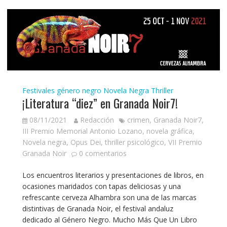
Festivales género negro
Novela Negra
Thriller
¡Literatura “diez” en Granada Noir7!
08/11/2021
Redacción
crimen
,
Granada Noir7
,
III Premio Memorial Antonio Lozano
,
novela gráfica
,
Novela negra
,
Opus Dei
,
thriller psicológico
,
VII Premio
Granada Noir
0 comentarios
Los encuentros literarios y presentaciones de libros, en
ocasiones maridados con tapas deliciosas y una
refrescante cerveza Alhambra son una de las marcas
distintivas de Granada Noir, el festival andaluz
dedicado al Género Negro. Mucho Más Que Un Libro