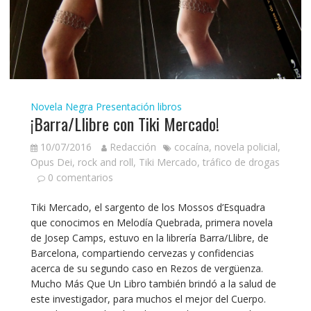
Novela Negra
Presentación libros
¡Barra/Llibre con Tiki Mercado!
10/07/2016
Redacción
cocaína
,
novela policial
,
Opus Dei
,
rock and roll
,
Tiki Mercado
,
tráfico de drogas
0 comentarios
Tiki Mercado, el sargento de los Mossos d’Esquadra
que conocimos en Melodía Quebrada, primera novela
de Josep Camps, estuvo en la librería Barra/Llibre, de
Barcelona, compartiendo cervezas y confidencias
acerca de su segundo caso en Rezos de vergüenza.
Mucho Más Que Un Libro también brindó a la salud de
este investigador, para muchos el mejor del Cuerpo.