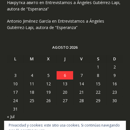
Накрутка авито
en
Entrevistamos a Ángeles Gutiérrez-Lapi,
autora de “Esperanza”
Antonio Jiménez García
en
Entrevistamos a Ángeles
Gutiérrez-Lapi, autora de “Esperanza”
AGOSTO 2026
L
M
X
J
V
S
D
1
2
3
4
5
6
7
8
9
10
11
12
13
14
15
16
17
18
19
20
21
22
23
24
25
26
27
28
29
30
31
« Jul
Privacidad y cookies: este sitio usa cookies. Si continúas navegando