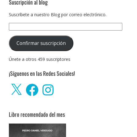
Suscripción al blog
Suscríbete a nuestro Blog por correo electrónico.
Dirección
de
correo
Confirmar suscripción
electrónico:
Únete a otros 459 suscriptores
¡Síguenos en las Redes Sociales!
X
Facebook
Instagram
Libro recomendado del mes