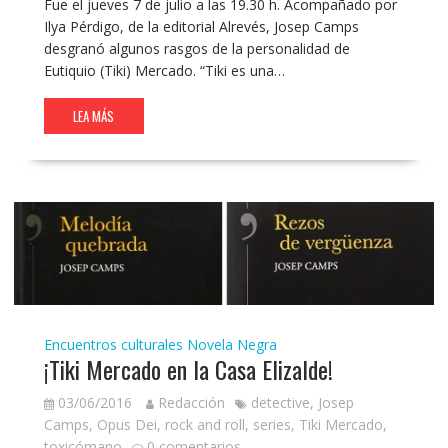
Fue el jueves 7 de julio a las 19.30 h. Acompañado por
Ilya Pérdigo, de la editorial Alrevés, Josep Camps
desgranó algunos rasgos de la personalidad de
Eutiquio (Tiki) Mercado. “Tiki es una…
LEA MÁS
Encuentros culturales
Novela Negra
¡Tiki Mercado en la Casa Elizalde!
03/06/2016
Redacción
detective
,
Josep
Camps
,
Opus Dei
,
rock and roll
,
series
,
Tiki Mercado
,
toxicómano
0 comentarios