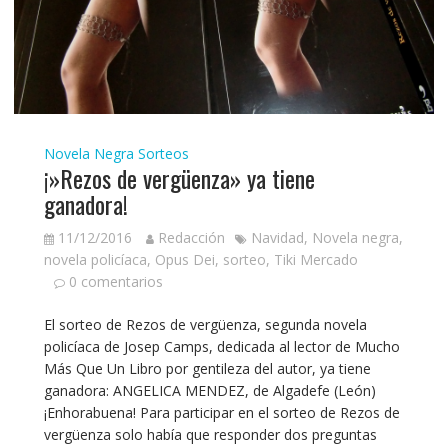
Novela Negra
Sorteos
¡»Rezos de vergüenza» ya tiene
ganadora!
11/12/2016
Redacción
Navidad
,
Novela negra
,
novela policíaca
,
Opus Dei
,
sorteo
,
Tiki Mercado
0 comentarios
El sorteo de Rezos de vergüenza, segunda novela
policíaca de Josep Camps, dedicada al lector de Mucho
Más Que Un Libro por gentileza del autor, ya tiene
ganadora: ANGELICA MENDEZ, de Algadefe (León)
¡Enhorabuena! Para participar en el sorteo de Rezos de
vergüenza solo había que responder dos preguntas