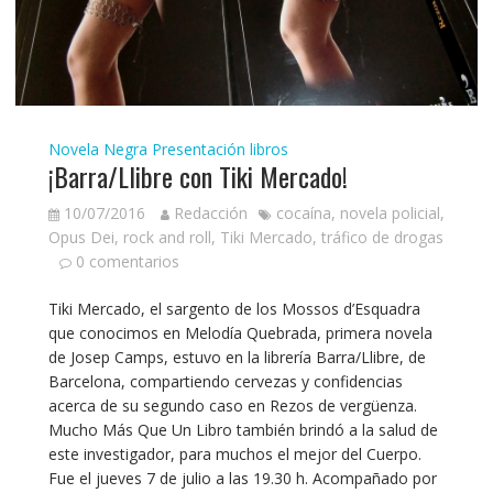
Novela Negra
Presentación libros
¡Barra/Llibre con Tiki Mercado!
10/07/2016
Redacción
cocaína
,
novela policial
,
Opus Dei
,
rock and roll
,
Tiki Mercado
,
tráfico de drogas
0 comentarios
Tiki Mercado, el sargento de los Mossos d’Esquadra
que conocimos en Melodía Quebrada, primera novela
de Josep Camps, estuvo en la librería Barra/Llibre, de
Barcelona, compartiendo cervezas y confidencias
acerca de su segundo caso en Rezos de vergüenza.
Mucho Más Que Un Libro también brindó a la salud de
este investigador, para muchos el mejor del Cuerpo.
Fue el jueves 7 de julio a las 19.30 h. Acompañado por