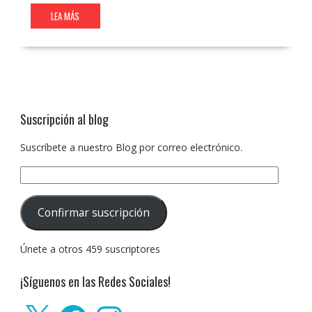
LEA MÁS
Suscripción al blog
Suscríbete a nuestro Blog por correo electrónico.
Dirección
de
correo
Confirmar suscripción
electrónico:
Únete a otros 459 suscriptores
¡Síguenos en las Redes Sociales!
X
Facebook
Instagram