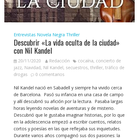
Entrevistas
Novela Negra
Thriller
Descubrir «La vida oculta de la ciudad»
con Nil Kandel
20/11/2020
Redacción
cocaína
,
concierto de
jazz
,
Navidad
,
Nil Kandel
,
secuestros
,
thriller
,
tráfico de
drogas
0 comentarios
Nil Kandel nació en Sabadell y siempre ha vivido cerca
de Barcelona. Pasó su infancia en una casa de campo
y allí descubrió su afición por la lectura. Pasaba largas
horas leyendo novelas de aventuras y de misterio.
Descubrió que le gustaba imaginar historias, por lo que
en la adolescencia empezó a escribir cuentos, relatos
cortos y poesías en las que reflejaba sus inquietudes.
Durante varios años compaginó sus dos pasiones: la