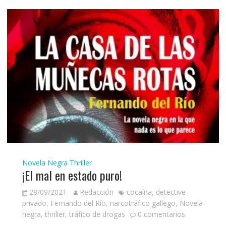
Novela Negra
Thriller
¡El mal en estado puro!
28/09/2021
Redacción
cocaína
,
detective
privado
,
Fernando del Río
,
narcotráfico gallego
,
Novela
negra
,
thriller
,
tráfico de drogas
0 comentarios