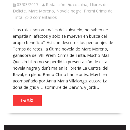
03/03/2017
Redacción
cocaína
,
Llibres del
Delicte
,
Marc Moreno
,
Novela negra
,
Premi Crims de
Tinta
0 comentarios
“Las ratas son animales del subsuelo, no saben de
empatía ni afectos y solo se mueven en busca del
propio beneficio”. Así son descritos los personajes de
Temps de rates, la última novela de Marc Moreno,
ganadora del VIII Premi Crims de Tinta. Mucho Más
Que Un Libro no se perdió la presentación de esta
novela negra y durísima en la librería La Central del
Raval, en pleno Barrio Chino barcelonés. Muy bien
acompañado por Anna Maria Villalonga, autora La
dona de gris y El somriure de Darwin, y Jordi…
LEA MÁS