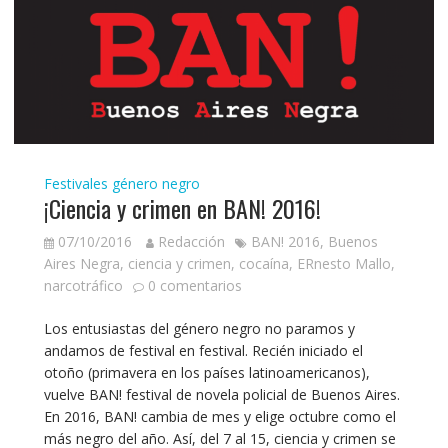
Festivales género negro
¡Ciencia y crimen en BAN! 2016!
07/10/2016
Redacción
BAN! 2016
,
Buenos
Aires Negra
,
ciencia y crimen
,
cocaína
,
ERnesto Mallo
,
narcotráfico
0 comentarios
Los entusiastas del género negro no paramos y
andamos de festival en festival. Recién iniciado el
otoño (primavera en los países latinoamericanos),
vuelve BAN! festival de novela policial de Buenos Aires.
En 2016, BAN! cambia de mes y elige octubre como el
más negro del año. Así, del 7 al 15, ciencia y crimen se