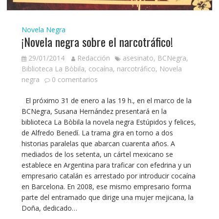
Novela Negra
¡Novela negra sobre el narcotráfico!
29/01/2014
Redacción
asesinato
,
BCNegra
,
Biblioteca La Bòbila
,
cocaína
,
narcotráfico
,
Novela
negra
0 comentarios
El próximo 31 de enero a las 19 h., en el marco de la
BCNegra, Susana Hernández presentará en la
biblioteca La Bòbila la novela negra Estúpidos y felices,
de Alfredo Benedí. La trama gira en torno a dos
historias paralelas que abarcan cuarenta años. A
mediados de los setenta, un cártel mexicano se
establece en Argentina para traficar con efedrina y un
empresario catalán es arrestado por introducir cocaína
en Barcelona. En 2008, ese mismo empresario forma
parte del entramado que dirige una mujer mejicana, la
Doña, dedicado…