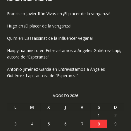
Francisco Javier Illán Vivas
en
¡El placer de la venganza!
Hugo
en
¡El placer de la venganza!
Quim
en
L’assassinat de la influencer vegana!
Накрутка авито
en
Entrevistamos a Ángeles Gutiérrez-Lapi,
autora de “Esperanza”
Antonio Jiménez García
en
Entrevistamos a Ángeles
Gutiérrez-Lapi, autora de “Esperanza”
AGOSTO 2026
L
M
X
J
V
S
D
1
2
3
4
5
6
7
8
9