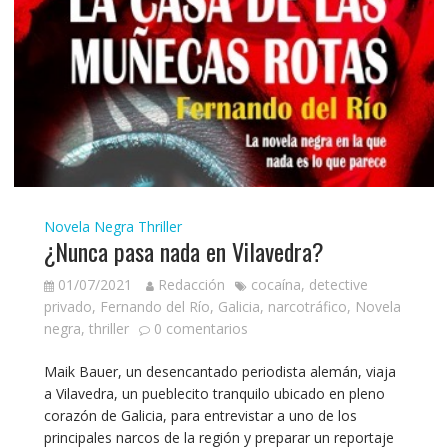
Novela Negra
Thriller
¿Nunca pasa nada en Vilavedra?
01/07/2021
Redacción
cocaína
,
detective
privado
,
Fernando del Río
,
Galicia
,
narcotráfico
,
Novela
negra
,
thriller
0 comentarios
Maik Bauer, un desencantado periodista alemán, viaja
a Vilavedra, un pueblecito tranquilo ubicado en pleno
corazón de Galicia, para entrevistar a uno de los
principales narcos de la región y preparar un reportaje