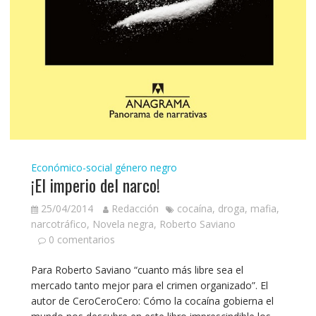
Económico-social
género negro
¡El imperio del narco!
25/04/2014
Redacción
cocaína
,
droga
,
mafia
,
narcotráfico
,
Novela negra
,
Roberto Saviano
0 comentarios
Para Roberto Saviano “cuanto más libre sea el
mercado tanto mejor para el crimen organizado”. El
autor de CeroCeroCero: Cómo la cocaína gobierna el