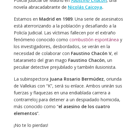
Policía Judicial de Madrid en
Faustino Chacón
, una
novela abracadabrante de
Nicolás Caicoya
.
Estamos en
Madrid en 1989
. Una serie de asesinatos
está aterrorizando a la población y desafiando a la
Policía Judicial. Las víctimas fallecen por el extraño
fenómeno conocido como
combustión espontánea
y
los investigadores, desbordados, se verán en la
necesidad de colaborar con
Faustino Chacón V
, el
tataranieto del gran mago
Faustino Chacón
, un
peculiar detective prejubilado y también ilusionista.
La subinspectora
Juana Rosario Bermúdez
, oriunda
de Vallekas con “K”, será su enlace. Ambos unirán sus
fuerzas y flaquezas en una endiablada carrera a
contrarreloj para detener a un despiadado homicida,
más conocido como “
el asesino de los cuatro
elementos
”.
¡No te lo pierdas!