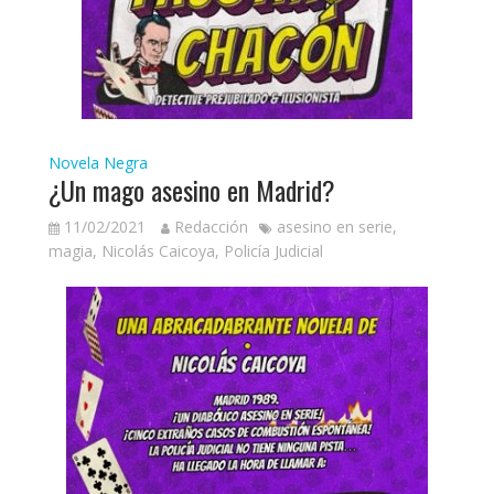
Novela Negra
¿Un mago asesino en Madrid?
11/02/2021
Redacción
asesino en serie
,
magia
,
Nicolás Caicoya
,
Policía Judicial