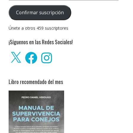
de
correo
Confirmar suscripción
electrónico:
Únete a otros 459 suscriptores
¡Síguenos en las Redes Sociales!
X
Facebook
Instagram
Libro recomendado del mes