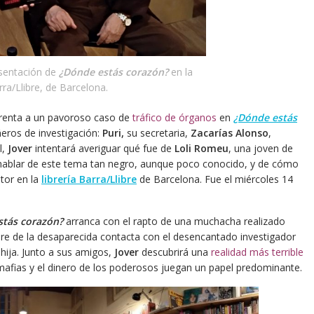
sentación de
¿Dónde estás corazón?
en la
arra/Llibre, de Barcelona.
frenta a un pavoroso caso de
tráfico de órganos
en
¿Dónde estás
eros de investigación:
Puri,
su secretaria,
Zacarías Alonso
,
l,
Jover
intentará averiguar qué fue de
Loli Romeu
, una joven de
hablar de este tema tan negro, aunque poco conocido, y de cómo
tor en la
librería Barra/Llibre
de Barcelona. Fue el miércoles 14
stás corazón?
arranca con el rapto de una muchacha realizado
re de la desaparecida contacta con el desencantado investigador
hija. Junto a sus amigos,
Jover
descubrirá una
realidad más terrible
 mafias y el dinero de los poderosos juegan un papel predominante.