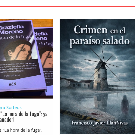
gra
Sorteos
“La hora de la fuga”: ya
anador!
e “La hora de la fuga”,