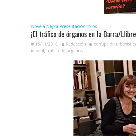
Novela Negra
Presentación libros
¡El tráfico de órganos en la Barra/Llibre
15/11/2018
Redacción
corrupción urbanístic
infantil
,
tráfico de órganos