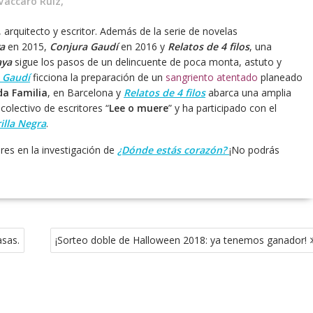
Vaccaro Ruiz,
arquitecto y escritor. Además de la serie de novelas
a
en 2015,
Conjura Gaudí
en 2016 y
Relatos de 4 filos
, una
aya
sigue los pasos de un delincuente de poca monta, astuto y
 Gaudí
ficciona la preparación de un
sangriento atentado
planeado
a Familia
, en Barcelona y
Relatos de 4 filos
abarca una amplia
olectivo de escritores “
Lee o muere
” y ha participado con el
illa Negra
.
res en la investigación de
¿Dónde estás corazón?
¡No podrás
asas.
¡Sorteo doble de Halloween 2018: ya tenemos ganador!