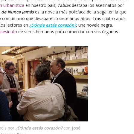
n urbanística
en nuestro país;
Tablas
destapa los asesinatos por
o de Nunca Jamás
es la novela más policíaca de la saga, en la que
o con un niño que desapareció siete años atrás. Tras cuatro años
los lectores en
¿Dónde estás corazón?
, una novela negra,
asesinato
de seres humanos para comerciar con sus órganos
ndis por
¿Dónde estás corazón?
con
José