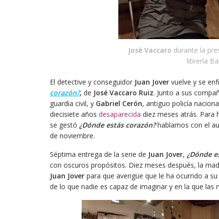
José Vaccaro
durante la pre
librería B
El detective y conseguidor
Juan Jover
vuelve y se en
corazón?
,
de
José Vaccaro Ruiz
. Junto a sus compañ
guardia civil, y
Gabriel Cerón
, antiguo policía naciona
diecisiete años
desaparecida
diez meses atrás. Para 
se gestó
¿Dónde estás corazón?
hablamos con el au
de noviembre.
Séptima entrega de la serie de
Juan Jover
,
¿Dónde e
con oscuros propósitos. Diez meses después, la mad
Juan Jover
para que averigüe que le ha ocurrido a su 
de lo que nadie es capaz de imaginar y en la que las