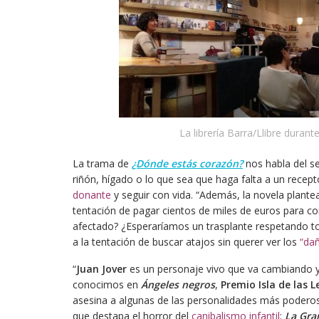
La librería Barra/Llibre duran
La trama de
¿Dónde estás corazón?
nos habla del se
riñón, hígado o lo que sea que haga falta a un recep
donante
y seguir con vida. “Además, la novela plante
tentación de pagar cientos de miles de euros para cons
afectado? ¿Esperaríamos un trasplante respetando to
a la tentación de buscar atajos sin querer ver los
“dañ
“
Juan Jover
es un personaje vivo que va cambiando y 
conocimos en
Ángeles negros
,
Premio Isla de las L
asesina a algunas de las personalidades más poderos
que destapa el horror del
canibalismo infantil
;
La Gra