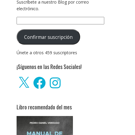
Suscríbete a nuestro Blog por correo
electrónico.
Dirección
de
correo
Confirmar suscripción
electrónico:
Únete a otros 459 suscriptores
¡Síguenos en las Redes Sociales!
X
Facebook
Instagram
Libro recomendado del mes