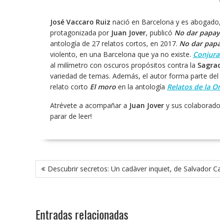
José Vaccaro Ruiz
nació en Barcelona y es abogado, 
protagonizada por
Juan Jover
, publicó
No dar papay
antología de 27 relatos cortos, en 2017.
No dar pap
violento, en una Barcelona que ya no existe.
Conjura
al milímetro con oscuros propósitos contra la
Sagrad
variedad de temas. Además, el autor forma parte del c
relato corto
El moro
en la antología
Relatos de la Or
Atrévete a acompañar a
Juan Jover
y sus colaborado
parar de leer!
Navegación
Descubrir secretos: Un cadàver inquiet, de Salvador C
de
entradas
Entradas relacionadas