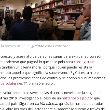
te la presentación de
¿Dónde estás corazón?
cuestro y asesinato de personas sanas para extirpar su corazón,
tor poderoso que pagará lo que se le pida para
conseguir un
a también un dilema moral, porque ¿quién puede resistir la
eguir aquello que significa la supervivencia? ¿Y si es tu hijo el
dos los protocolos éticos de control y selección o sucumbiríamos
os colaterales”
?”, planteó el autor.
evolucionando a través de las distintas novelas de la saga”. Le
etras 2010
, investigando el caso de un
misterioso ejecutor
que
as del país. Siguieron
La Vía Láctea
, quizás la más dura de todas,
nja
, abre los ojos del lector sobre el sadomasoquismo a través de