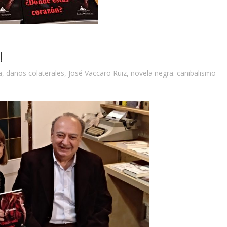
!
a
,
daños colaterales
,
José Vaccaro Ruiz
,
novela negra. canibalismo