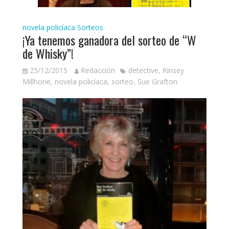
novela policíaca
Sorteos
¡Ya tenemos ganadora del sorteo de “W
de Whisky”!
25/12/2015
Redacción
detective
,
Kinsey
Millhone
,
novela policíaca
,
sorteo
,
Sue Grafton