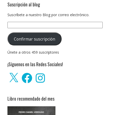
Suscripción al blog
Suscríbete a nuestro Blog por correo electrónico.
Dirección
de
correo
Confirmar suscripción
electrónico:
Únete a otros 459 suscriptores
¡Síguenos en las Redes Sociales!
X
Facebook
Instagram
Libro recomendado del mes