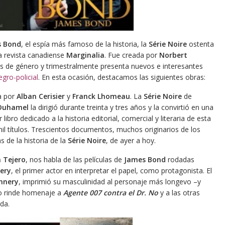
s Bond
, el espía más famoso de la historia, la
Série Noire
ostenta
a revista canadiense
Marginalia
. Fue creada por
Norbert
ras de género y trimestralmente presenta nuevos e interesantes
egro-policial
. En esta ocasión, destacamos las siguientes obras:
da por
Alban Cerisier
y
Franck Lhomeau
. La
Série Noire
de
Duhamel
la dirigió durante treinta y tres años y la convirtió en una
r libro dedicado a la historia editorial, comercial y literaria de esta
mil títulos. Trescientos documentos, muchos originarios de los
as de la historia de la
Série Noire
, de ayer a hoy.
 Tejero
, nos habla de las películas de
James Bond
rodadas
ery
, el primer actor en interpretar el papel, como protagonista. El
nnery
, imprimió su masculinidad al personaje más longevo –y
bro rinde homenaje a
Agente 007 contra el Dr. No
y a las otras
da.