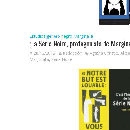
Estudios género negro
Marginalia
¡La Série Noire, protagonista de Margina
28/12/2015
Redacción
Agatha Christie
,
Alici
Marginalia
,
Série Noire