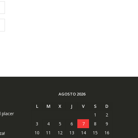
AGOSTO 2026
L
M
X
J
V
S
D
l placer
1
2
3
4
5
6
7
8
9
10
11
12
13
14
15
16
za!