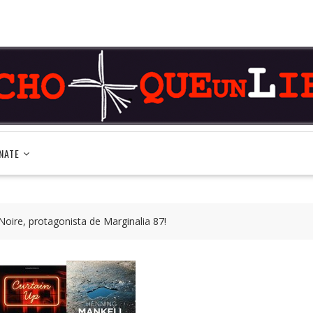
NATE
 Noire, protagonista de Marginalia 87!