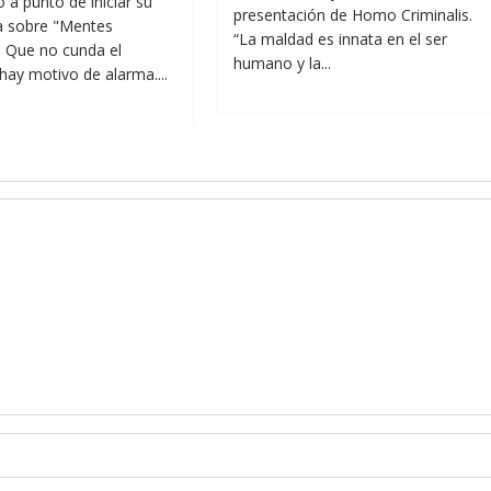
 a punto de iniciar su
presentación de Homo Criminalis.
a sobre "Mentes
“La maldad es innata en el ser
. Que no cunda el
humano y la...
hay motivo de alarma....