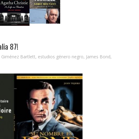
lia 87!
a Giménez Bartlett
,
estudios género negro
,
James Bond
,