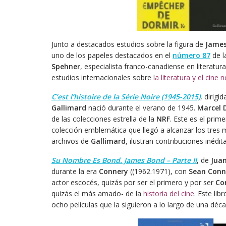
Junto a destacados estudios sobre la figura de
Jame
uno de los papeles destacados en el
número 87
de l
Spehner
, especialista franco-canadiense en literatu
estudios internacionales sobre l
a literatura y el cine n
C’est l’histoire de la Série Noire (1945-2015)
, dirigi
Gallimard
nació durante el verano de 1945.
Marcel 
de las colecciones estrella de la
NRF
. Este es el prime
colección emblemática que llegó a alcanzar los tres 
archivos de
Gallimard
, ilustran contribuciones inédit
Su Nombre Es Bond. James Bond – Parte II
, de
Juan
durante la era
Connery
((1962.1971), con
Sean Conn
actor escocés, quizás por ser el primero y por ser
Co
quizás el más amado- de la
historia del cine
. Este li
ocho películas que la siguieron a lo largo de una déca