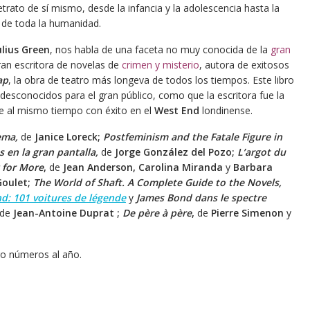
trato de sí mismo, desde la infancia y la adolescencia hasta la
a de toda la humanidad.
ulius Green
, nos habla de una faceta no muy conocida de la
gran
an escritora de novelas de
crimen y misterio
, autora de exitosos
ap
, la obra de teatro más longeva de todos los tiempos. Este libro
desconocidos para el gran público, como que la escritora fue la
e al mismo tiempo con éxito en el
West End
londinense.
ema,
de
Janice Loreck;
Postfeminism and the Fatale Figure in
s en la gran pantalla,
de
Jorge González del Pozo;
L’argot du
 for More
,
de
Jean Anderson, Carolina Miranda
y
Barbara
Goulet;
The World of Shaft. A Complete Guide to the Novels,
d: 101 voitures de légende
y
James Bond dans le spectre
 de
Jean-Antoine Duprat ;
De père à père
,
de
Pierre Simenon
y
ro números al año.