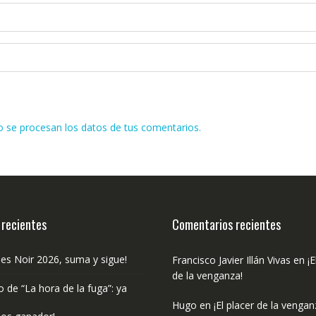
se procesan los datos de tus comentarios.
 recientes
Comentarios recientes
les Noir 2026, suma y sigue!
Francisco Javier Illán Vivas
en
¡E
de la venganza!
o de “La hora de la fuga”: ya
Hugo
en
¡El placer de la vengan