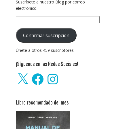
Suscríbete a nuestro Blog por correo
electrónico.
Dirección
de
correo
Confirmar suscripción
electrónico:
Únete a otros 459 suscriptores
¡Síguenos en las Redes Sociales!
X
Facebook
Instagram
Libro recomendado del mes