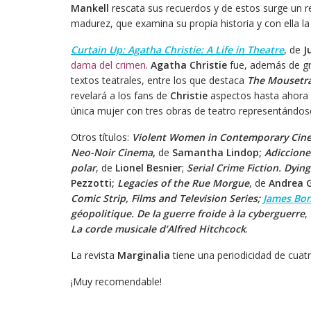
Mankell
rescata sus recuerdos y de estos surge un re
madurez, que examina su propia historia y con ella l
Curtain Up: Agatha Christie: A Life in Theatre
, de
J
dama del crimen
.
Agatha Christie
fue, además de gr
textos teatrales, entre los que destaca
The Mousetr
revelará a los fans de
Christie
aspectos hasta ahora 
única mujer con tres obras de teatro representándos
Otros títulos:
Violent Women in Contemporary Cin
Neo-Noir Cinema
,
de
Samantha Lindop;
Adiccione
polar
, de
Lionel Besnier
;
Serial Crime Fiction.
Dying
Pezzotti;
Legacies of the Rue Morgue
, de
Andrea 
Comic Strip, Films and Television Series;
James Bon
géopolitique.
De la guerre froide à la cyberguerre
,
La corde musicale d’Alfred Hitchcock
.
La revista
Marginalia
tiene una periodicidad de cuat
¡Muy recomendable!