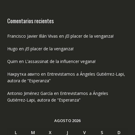
Comentarios recientes
Francisco Javier Illán Vivas
en
¡El placer de la venganza!
Hugo
en
¡El placer de la venganza!
Quim
en
L’assassinat de la influencer vegana!
Накрутка авито
en
Entrevistamos a Ángeles Gutiérrez-Lapi,
autora de “Esperanza”
Antonio Jiménez García
en
Entrevistamos a Ángeles
Gutiérrez-Lapi, autora de “Esperanza”
AGOSTO 2026
L
M
X
J
V
S
D