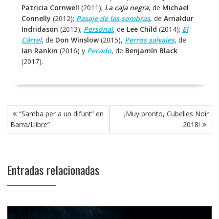
Patricia Cornwell
(2011);
La caja negra
, de
Michael
Connelly
(2012);
Pasaje de las sombras
, de
Arnaldur
Indridason
(2013);
Personal
, de
Lee Child
(2014);
El
Cártel
, de
Don Winslow
(2015),
Perros salvajes
, de
Ian Rankin
(2016) y
Pecado
,
de
Benjamín Black
(2017).
Navegación
“Samba per a un difunt” en
¡Muy pronto, Cubelles Noir
de
Barra/Llibre”
2018!
entradas
Entradas relacionadas