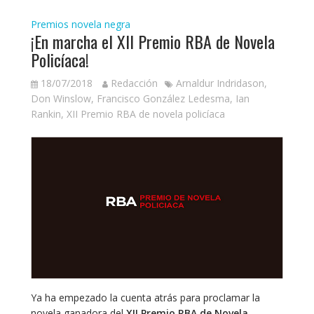
Premios novela negra
¡En marcha el XII Premio RBA de Novela
Policíaca!
18/07/2018
Redacción
Arnaldur Indridason
,
Don Winslow
,
Francisco González Ledesma
,
Ian
Rankin
,
XII Premio RBA de novela policíaca
Ya ha empezado la cuenta atrás para proclamar la
novela ganadora del
XII Premio RBA de Novela