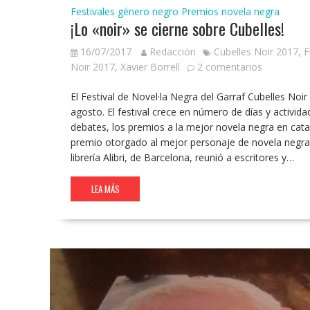
Festivales género negro
Premios novela negra
¡Lo «noir» se cierne sobre Cubelles!
16/07/2017
Redacción
Cubelles Noir 2017
,
F
Noir 2017
,
Xavier Borrell
2 comentarios
El Festival de Novel·la Negra del Garraf Cubelles Noi
agosto. El festival crece en número de días y activi
debates, los premios a la mejor novela negra en cata
premio otorgado al mejor personaje de novela negra. El
librería Alibri, de Barcelona, reunió a escritores y…
LEA MÁS