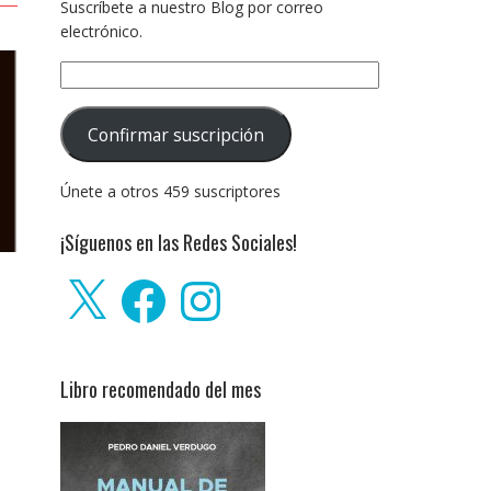
Suscríbete a nuestro Blog por correo
electrónico.
Dirección
de
correo
Confirmar suscripción
electrónico:
Únete a otros 459 suscriptores
¡Síguenos en las Redes Sociales!
X
Facebook
Instagram
Libro recomendado del mes