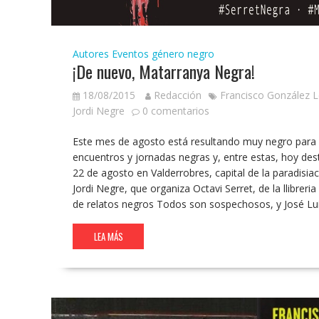
Autores
Eventos género negro
¡De nuevo, Matarranya Negra!
18/08/2015
Redacción
Francisco González 
Jordi Negre
0 comentarios
Este mes de agosto está resultando muy negro para lo
encuentros y jornadas negras y, entre estas, hoy d
22 de agosto en Valderrobres, capital de la paradisia
Jordi Negre, que organiza Octavi Serret, de la llibreria 
de relatos negros Todos son sospechosos, y José Lui
LEA MÁS