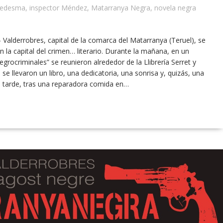
Ledesma
,
inspector Méndez
,
Matarranya Negra
,
novela negra
Valderrobres, capital de la comarca del Matarranya (Teruel), se
n la capital del crimen… literario. Durante la mañana, en un
grocriminales” se reunieron alrededor de la Llibrería Serret y
e llevaron un libro, una dedicatoria, una sonrisa y, quizás, una
la tarde, tras una reparadora comida en…