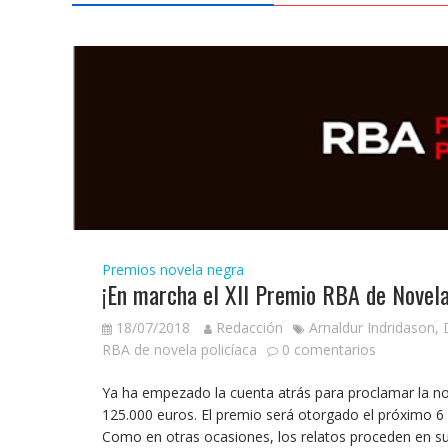
Premios novela negra
¡En marcha el XII Premio RBA de Novela
18/07/2018
Redacción
Arnaldur Indridason
,
RBA de novela policíaca
0 comentarios
Ya ha empezado la cuenta atrás para proclamar la no
125.000 euros. El premio será otorgado el próximo 6
Como en otras ocasiones, los relatos proceden en s