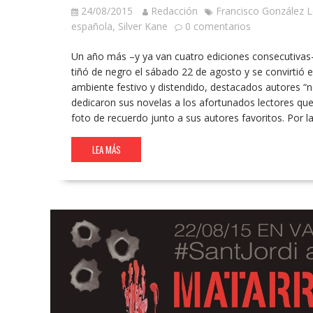
24/08/2015
Redacción
Francisco González 
española
,
Silver Kane
0 comentarios
Un año más –y ya van cuatro ediciones consecutivas- 
tiñó de negro el sábado 22 de agosto y se convirtió e
ambiente festivo y distendido, destacados autores “ne
dedicaron sus novelas a los afortunados lectores que s
foto de recuerdo junto a sus autores favoritos. Por 
LEA MÁS