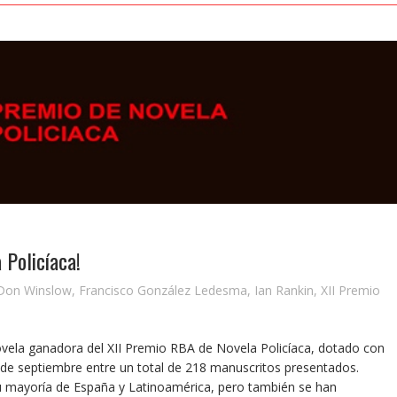
 Policíaca!
Don Winslow
,
Francisco González Ledesma
,
Ian Rankin
,
XII Premio
vela ganadora del XII Premio RBA de Novela Policíaca, dotado con
 de septiembre entre un total de 218 manuscritos presentados.
u mayoría de España y Latinoamérica, pero también se han