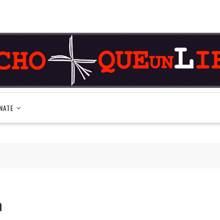
NATE
a