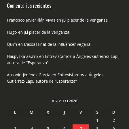
Comentarios recientes
Francisco Javier Illán Vivas
en
¡El placer de la venganza!
Hugo
en
¡El placer de la venganza!
Quim
en
L’assassinat de la influencer vegana!
Накрутка авито
en
Entrevistamos a Ángeles Gutiérrez-Lapi,
autora de “Esperanza”
Antonio Jiménez García
en
Entrevistamos a Ángeles
Gutiérrez-Lapi, autora de “Esperanza”
AGOSTO 2026
L
M
X
J
V
S
D
1
2
3
4
5
6
7
8
9