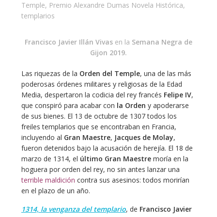
Temple
,
Premio Alexandre Dumas Novela Histórica
,
templarios
Francisco Javier Illán Vivas
en la
Semana Negra de
Gijon 2019.
Las riquezas de la
Orden del Temple
, una de las más
poderosas órdenes militares y religiosas de la Edad
Media, despertaron la codicia del rey francés
Felipe IV
,
que conspiró para acabar con
la Orden
y apoderarse
de sus bienes. El 13 de octubre de 1307 todos los
freiles templarios que se encontraban en Francia,
incluyendo al
Gran Maestre
,
Jacques de Molay
,
fueron detenidos bajo la acusación de herejía. El 18 de
marzo de 1314, el
último Gran Maestre
moría en la
hoguera por orden del rey, no sin antes lanzar una
terrible maldición
contra sus asesinos: todos morirían
en el plazo de un año.
1314, la venganza del templario
, de
Francisco Javier