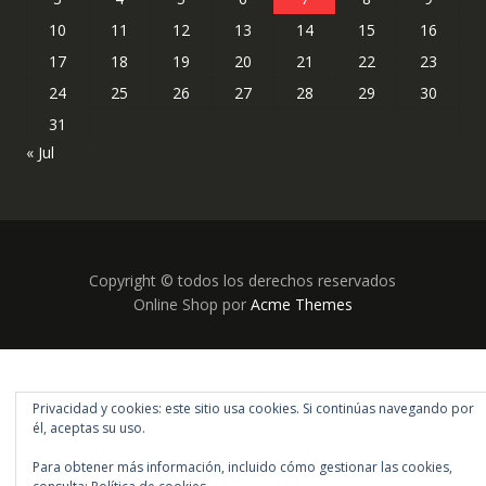
10
11
12
13
14
15
16
17
18
19
20
21
22
23
24
25
26
27
28
29
30
31
« Jul
Copyright © todos los derechos reservados
Online Shop por
Acme Themes
Privacidad y cookies: este sitio usa cookies. Si continúas navegando por
él, aceptas su uso.
Para obtener más información, incluido cómo gestionar las cookies,