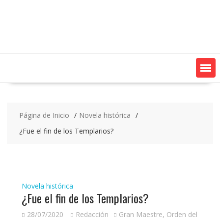
Saltar
contenido
Página de Inicio
Novela histórica
¿Fue el fin de los Templarios?
Novela histórica
¿Fue el fin de los Templarios?
28/07/2020
Redacción
Gran Maestre
,
Orden del