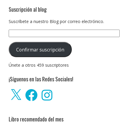
Suscripción al blog
Suscríbete a nuestro Blog por correo electrónico.
Dirección
de
correo
Confirmar suscripción
electrónico:
Únete a otros 459 suscriptores
¡Síguenos en las Redes Sociales!
X
Facebook
Instagram
Libro recomendado del mes