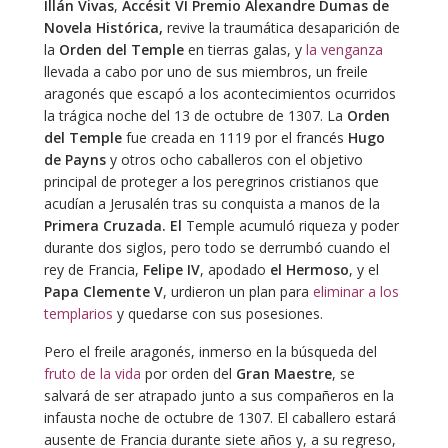
Illán Vivas
,
Accésit VI Premio Alexandre Dumas de
Novela Histórica,
revive la traumática desaparición de
la
Orden del Temple
en tierras galas, y
la venganza
llevada a cabo por uno de sus miembros, un freile
aragonés que escapó a los acontecimientos ocurridos
la trágica noche del 13 de octubre de 1307. La
Orden
del Temple
fue creada en 1119 por el francés
Hugo
de Payns
y otros ocho caballeros con el objetivo
principal de proteger a los peregrinos cristianos que
acudían a Jerusalén tras su conquista a manos de la
Primera Cruzada. El
Temple acumuló riqueza y poder
durante dos siglos, pero todo se derrumbó cuando el
rey de Francia,
Felipe IV
, apodado
el Hermoso
, y el
Papa Clemente V
, urdieron un plan para
eliminar a los
templarios
y quedarse con sus posesiones.
Pero el freile aragonés, inmerso en la búsqueda del
fruto de la vida
por orden del
Gran Maestre
, se
salvará de ser atrapado junto a sus compañeros en la
infausta noche de octubre de 1307. El caballero estará
ausente de Francia durante siete años y, a su regreso,