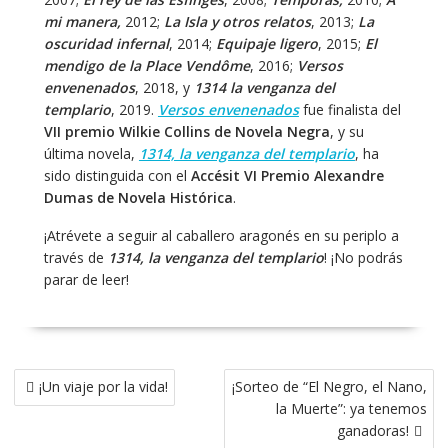
mi manera,
2012;
La Isla y otros relatos
, 2013;
La
oscuridad infernal
, 2014;
Equipaje ligero
, 2015;
El
mendigo de la Place Vendôme
, 2016;
Versos
envenenados
, 2018, y
1314 la venganza del
templario
, 2019.
Versos envenenados
fue finalista del
VII premio Wilkie Collins de Novela Negra
, y su
última novela,
1314, la venganza del templario
, ha
sido distinguida con el
Accésit VI Premio Alexandre
Dumas de Novela Histórica
.
¡Atrévete a seguir al caballero aragonés en su periplo a
través de
1314, la venganza del templario
! ¡No podrás
parar de leer!
Navegación
¡Un viaje por la vida!
¡Sorteo de “El Negro, el Nano,
de
la Muerte”: ya tenemos
entradas
ganadoras!