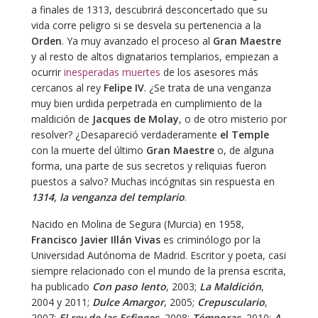
a finales de 1313, descubrirá desconcertado que su
vida corre peligro si se desvela su pertenencia a la
Orden
. Ya muy avanzado el proceso al
Gran Maestre
y al resto de altos dignatarios templarios, empiezan a
ocurrir
inesperadas muertes
de los asesores más
cercanos al rey
Felipe IV
. ¿Se trata de una venganza
muy bien urdida perpetrada en cumplimiento de la
maldición de
Jacques de Molay
, o de otro misterio por
resolver? ¿Desapareció verdaderamente
el Temple
con la muerte del último
Gran Maestre
o, de alguna
forma, una parte de sus secretos y reliquias fueron
puestos a salvo? Muchas incógnitas sin respuesta en
1314, la venganza del templario
.
Nacido en Molina de Segura (Murcia) en 1958,
Francisco Javier Illán Vivas
es criminólogo por la
Universidad Autónoma de Madrid. Escritor y poeta, casi
siempre relacionado con el mundo de la prensa escrita,
ha publicado
Con paso lento
, 2003;
La Maldición
,
2004 y 2011;
Dulce Amargor
, 2005;
Crepusculario
,
2007;
El rey de las Esfinges
, 2008;
Témporas,
2010;
A