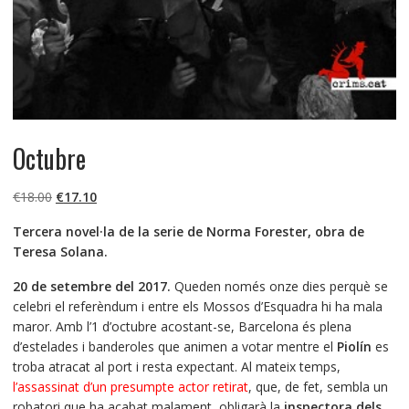
Octubre
El
El
€
18.00
€
17.10
precio
precio
Tercera novel·la de la serie de Norma Forester, obra de
original
actual
Teresa Solana.
era:
es:
€18.00.
€17.10.
20 de setembre del 2017.
Queden només onze dies perquè se
celebri el referèndum i entre els Mossos d’Esquadra hi ha mala
maror. Amb l’1 d’octubre acostant-se, Barcelona és plena
d’estelades i banderoles que animen a votar mentre el
Piolín
es
troba atracat al port i resta expectant. Al mateix temps,
l’assassinat d’un presumpte actor retirat
, que, de fet, sembla un
robatori que ha acabat malament, obligarà la
inspectora dels