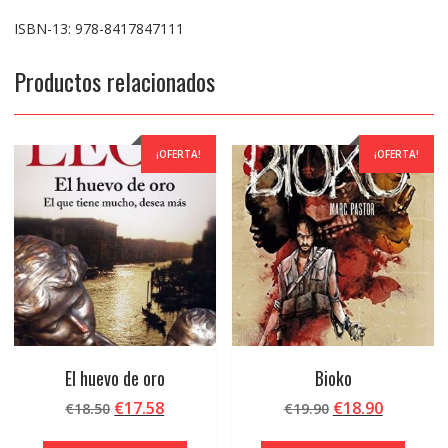
ISBN-13: 978-8417847111
Productos relacionados
¡OFERTA!
¡OFERTA!
El huevo de oro
Bioko
El
El
El
El
€
17.58
€
18.90
€
18.50
€
19.90
precio
precio
precio
precio