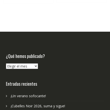
€5.95.
€5.65.
¿Qué hemos publicado?
¿Qué
hemos
publicado?
Entradas recientes
¡Un verano sofocante!
¡Cubelles Noir 2026, suma y sigue!