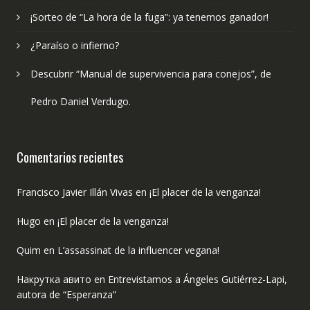
¡Sorteo de “La hora de la fuga”: ya tenemos ganador!
¿Paraíso o infierno?
Descubrir “Manual de supervivencia para conejos”, de
Pedro Daniel Verdugo.
Comentarios recientes
Francisco Javier Illán Vivas
en
¡El placer de la venganza!
Hugo
en
¡El placer de la venganza!
Quim
en
L’assassinat de la influencer vegana!
Накрутка авито
en
Entrevistamos a Ángeles Gutiérrez-Lapi,
autora de “Esperanza”