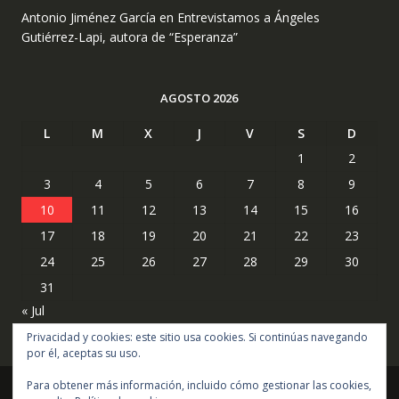
Antonio Jiménez García
en
Entrevistamos a Ángeles
Gutiérrez-Lapi, autora de “Esperanza”
AGOSTO 2026
L
M
X
J
V
S
D
1
2
3
4
5
6
7
8
9
10
11
12
13
14
15
16
17
18
19
20
21
22
23
24
25
26
27
28
29
30
31
« Jul
Privacidad y cookies: este sitio usa cookies. Si continúas navegando
por él, aceptas su uso.
Para obtener más información, incluido cómo gestionar las cookies,