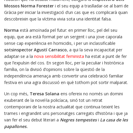
Mossos
Norma Forester
i el seu equip a traslladar-se al barri de
Gràcia per iniciar la investigació d’un cas que es complicarà quan
descobreixin que la víctima vivia sota una identitat falsa.
Norma
està amoïnada pel futur: en primer lloc, pel del seu
equip, que ara està format per un sergent i una jove caporala
sense cap experiència en homicidis, i per un inclassificable
sotsinspector
Agustí Carrasco
, a qui la seva incapacitat per
adaptar-se a la
nova sensibilitat feminista
ha estat a punt de fer
que l’expulsin del cos. En segon lloc, per la peculiar i histriònica
família, on la divisió d’opinions sobre la qüestió de la
independència amenaça amb convertir una celebració familiar
festiva en una agra discussió en què tothom pot sortir malparat.
Un cop més,
Teresa Solana
ens ofereix no només un domini
exuberant de la novel·la policíaca, sinó tot un retrat
contemporani de la nostra actualitat que continua teixint les
trames i engrandint uns personatges carregats d’història i que ja
van fer el seu debut literari a
Negres tempestes
i
La casa de les
papallones.