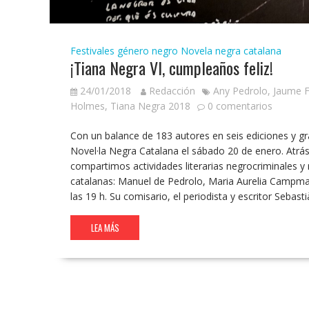
Festivales género negro
Novela negra catalana
¡Tiana Negra VI, cumpleaños feliz!
24/01/2018
Redacción
Any Pedrolo
,
Jaume F
Holmes
,
Tiana Negra 2018
0 comentarios
Con un balance de 183 autores en seis ediciones y gra
Novel·la Negra Catalana el sábado 20 de enero. Atrás
compartimos actividades literarias negrocriminales y
catalanas: Manuel de Pedrolo, Maria Aurelia Campmany
las 19 h. Su comisario, el periodista y escritor Sebas
LEA MÁS