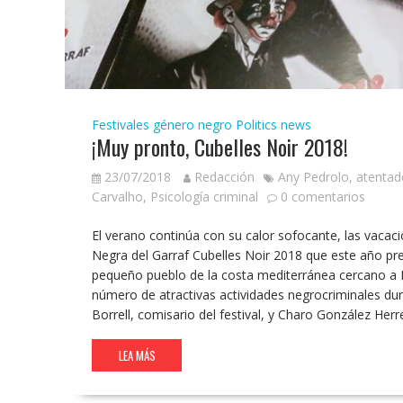
Festivales género negro
Politics news
¡Muy pronto, Cubelles Noir 2018!
23/07/2018
Redacción
Any Pedrolo
,
atentad
Carvalho
,
Psicología criminal
0 comentarios
El verano continúa con su calor sofocante, las vacaci
Negra del Garraf Cubelles Noir 2018 que este año pre
pequeño pueblo de la costa mediterránea cercano a 
número de atractivas actividades negrocriminales dur
Borrell, comisario del festival, y Charo González He
LEA MÁS