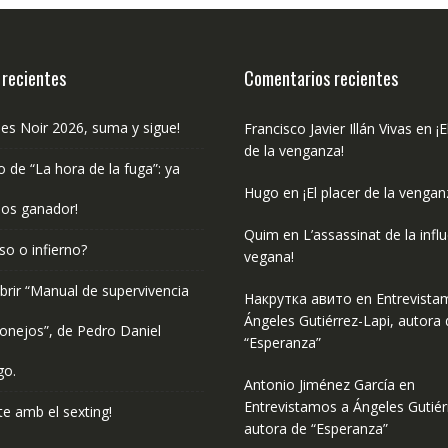
 recientes
Comentarios recientes
les Noir 2026, suma y sigue!
Francisco Javier Illán Vivas
en
¡E
de la venganza!
o de “La hora de la fuga”: ya
Hugo
en
¡El placer de la vengan
os ganador!
Quim
en
L’assassinat de la infl
so o infierno?
vegana!
rir “Manual de supervivencia
Накрутка авито
en
Entrevista
Ángeles Gutiérrez-Lapi, autora 
onejos”, de Pedro Daniel
“Esperanza”
go.
Antonio Jiménez García
en
Entrevistamos a Ángeles Gutiér
e amb el sexting!
autora de “Esperanza”