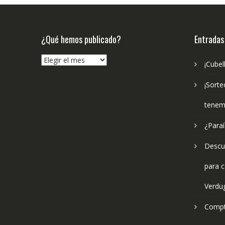
¿Qué hemos publicado?
Entradas
¿Qué
¡Cubel
hemos
publicado?
¡Sorte
tenem
¿Paraí
Descub
para c
Verdu
Compt