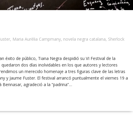
uster
,
Maria Aurèlia Campmany
,
novela negra catalana
,
Sherlock
n éxito de público, Tiana Negra despidió su VI Festival de la
 quedaron dos días inolvidables en los que autores y lectores
 rendimos un merecido homenaje a tres figuras clave de las letras
 y Jaume Fuster. El festival arrancó puntualmente el viernes 19 a
tià Bennasar, agradeció a la “padrina”…