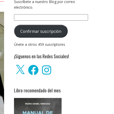
Suscríbete a nuestro Blog por correo
electrónico.
Dirección
de
correo
Confirmar suscripción
electrónico:
Únete a otros 459 suscriptores
¡Síguenos en las Redes Sociales!
X
Facebook
Instagram
Libro recomendado del mes