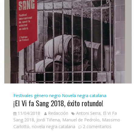
Festivales género negro
Novela negra catalana
¡El Vi fa Sang 2018, éxito rotundo!
11/04/2018
Redacción
Antoni Serra
,
El Vi Fa
Sang 2018
,
Jordi Tiñena
,
Manuel de Pedrolo
,
Massimo
Carlotto
,
novela negra catalana
2 comentarios