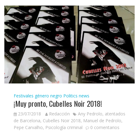
Festivales género negro
Politics news
¡Muy pronto, Cubelles Noir 2018!
23/07/2018
Redacción
Any Pedrolo
,
atentados
de Barcelona
,
Cubelles Noir 2018
,
Manuel de Pedrolo
,
Pepe Carvalho
,
Psicología criminal
0 comentarios