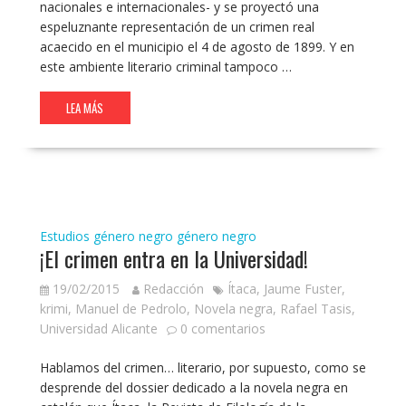
nacionales e internacionales- y se proyectó una
espeluznante representación de un crimen real
acaecido en el municipio el 4 de agosto de 1899. Y en
este ambiente literario criminal tampoco …
LEA MÁS
Estudios género negro
género negro
¡El crimen entra en la Universidad!
19/02/2015
Redacción
Ítaca
,
Jaume Fuster
,
krimi
,
Manuel de Pedrolo
,
Novela negra
,
Rafael Tasis
,
Universidad Alicante
0 comentarios
Hablamos del crimen… literario, por supuesto, como se
desprende del dossier dedicado a la novela negra en