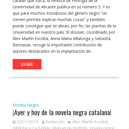
catalán que Ítaca, la Revista de Filología de la
Universidad de Alicante publica en su número 5. Y es
que para muchos estudiosos del género negro “un
crimen permite explicar muchas cosas” y también
puede conseguir que se abran, por fin, las puertas de la
Universidad en nuestro país. El dossier, coordinado por
Àlex Martín Escribà, Anna Maria Villalonga y Sebastià
Bennasar, recoge la importante contribución de
autores destacados en la implantación de…
LEA MÁS
Novela Negra
¡Ayer y hoy de la novela negra catalana!
02/11/2014
Redacción
Álex Martín Escribà
,
Biblioteca La Bòbila
,
Manuel de Pedrolo
,
novela negra