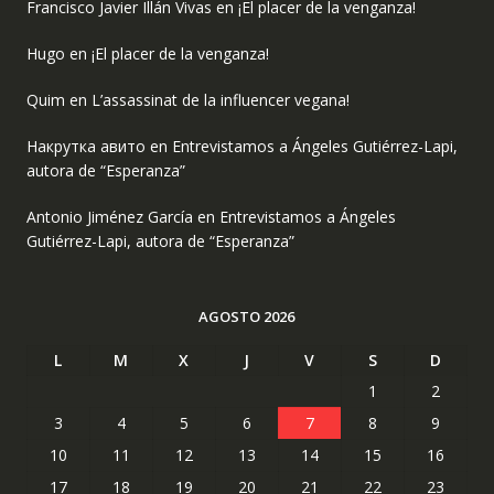
Francisco Javier Illán Vivas
en
¡El placer de la venganza!
Hugo
en
¡El placer de la venganza!
Quim
en
L’assassinat de la influencer vegana!
Накрутка авито
en
Entrevistamos a Ángeles Gutiérrez-Lapi,
autora de “Esperanza”
Antonio Jiménez García
en
Entrevistamos a Ángeles
Gutiérrez-Lapi, autora de “Esperanza”
AGOSTO 2026
L
M
X
J
V
S
D
1
2
3
4
5
6
7
8
9
10
11
12
13
14
15
16
17
18
19
20
21
22
23