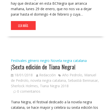
hay que destacar en esta BCNegra que arranca
mañana, lunes 29 de enero, que no nos va a dejar
parar hasta el domingo 4 de febrero y cuya…
LEA MÁS
Festivales género negro
Novela negra catalana
¡Sexta edición de Tiana Negra!
18/01/2018
Redacción
Año Pedrolo
,
Manuel
de Pedrolo
,
novela negra catalana
,
Sebastià Bennasar
,
Sherlock Holmes
,
Tiana Negra 2018
0 comentarios
Tiana Negra, el festival dedicado a la novela negra
catalana, se hace mayor y celebra su sexta edición los