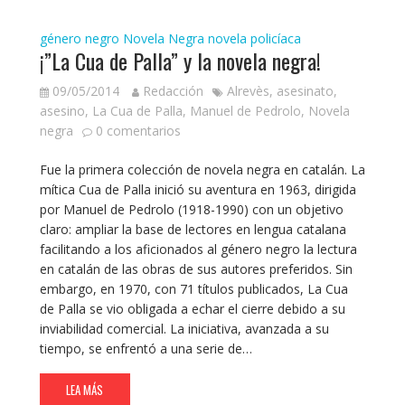
género negro
Novela Negra
novela policíaca
¡”La Cua de Palla” y la novela negra!
09/05/2014
Redacción
Alrevès
,
asesinato
,
asesino
,
La Cua de Palla
,
Manuel de Pedrolo
,
Novela
negra
0 comentarios
Fue la primera colección de novela negra en catalán. La
mítica Cua de Palla inició su aventura en 1963, dirigida
por Manuel de Pedrolo (1918-1990) con un objetivo
claro: ampliar la base de lectores en lengua catalana
facilitando a los aficionados al género negro la lectura
en catalán de las obras de sus autores preferidos. Sin
embargo, en 1970, con 71 títulos publicados, La Cua
de Palla se vio obligada a echar el cierre debido a su
inviabilidad comercial. La iniciativa, avanzada a su
tiempo, se enfrentó a una serie de…
LEA MÁS