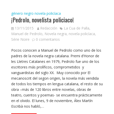
género negro
novela policíaca
¡Pedrolo, novelista policiaco!
13/11/2015
Redacción
La Cua de Palla
,
Manuel de Pedrolo
,
Novela negra
,
novela policíaca
,
Série Noire
0 comentarios
Pocos conocen a Manuel de Pedrolo como uno de los
padres de la novela negra catalana. Premi d’Honor de
les Lletres Catalanes en 1979, Pedrolo fue uno de los
escritores más prolíficos, comprometidos y
vanguardistas del siglo XX. Muy conocido por El
mecanoscrit del segon origen, la novela más vendida
de todos los tiempos en lengua catalana, el resto de su
obra –más de 120 libros entre novelas, obras de
teatro, cuentos y poemas- se encuentra prácticamente
en el olvido. El lunes, 9 de noviembre, Álex Martín
Escribà nos habló,…