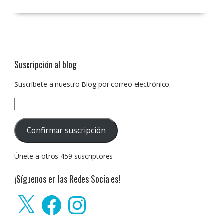
Suscripción al blog
Suscríbete a nuestro Blog por correo electrónico.
Dirección
de
correo
Confirmar suscripción
electrónico:
Únete a otros 459 suscriptores
¡Síguenos en las Redes Sociales!
X
Facebook
Instagram