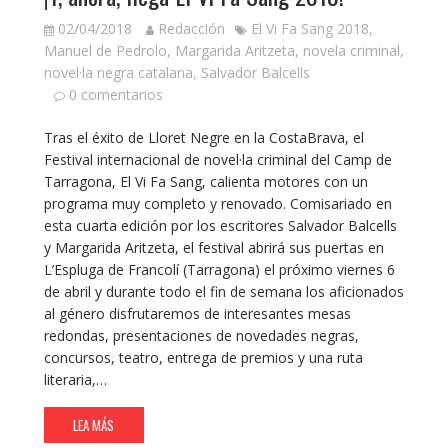
02/04/2018
Redacción
El Vi Fa Sang 2018
,
Manuel de Pedrolo
,
Margarida Aritzeta
,
novela criminal
,
novel·la negra catalana
,
Salvador Balcells
0 comentarios
Tras el éxito de Lloret Negre en la CostaBrava, el
Festival internacional de novel·la criminal del Camp de
Tarragona, El Vi Fa Sang, calienta motores con un
programa muy completo y renovado. Comisariado en
esta cuarta edición por los escritores Salvador Balcells
y Margarida Aritzeta, el festival abrirá sus puertas en
L’Espluga de Francolí (Tarragona) el próximo viernes 6
de abril y durante todo el fin de semana los aficionados
al género disfrutaremos de interesantes mesas
redondas, presentaciones de novedades negras,
concursos, teatro, entrega de premios y una ruta
literaria,…
LEA MÁS