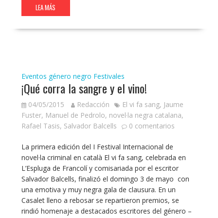
LEA MÁS
Eventos género negro
Festivales
¡Qué corra la sangre y el vino!
04/05/2015
Redacción
El vi fa sang
,
Jaume
Fuster
,
Manuel de Pedrolo
,
novel·la negra catalana
,
Rafael Tasis
,
Salvador Balcells
0 comentarios
La primera edición del I Festival Internacional de
novel·la criminal en català El vi fa sang, celebrada en
L’Espluga de Francolí y comisariada por el escritor
Salvador Balcells, finalizó el domingo 3 de mayo con
una emotiva y muy negra gala de clausura. En un
Casalet lleno a rebosar se repartieron premios, se
rindió homenaje a destacados escritores del género –