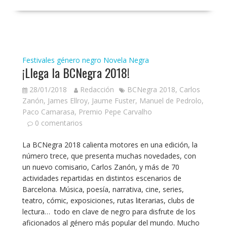
Festivales género negro
Novela Negra
¡Llega la BCNegra 2018!
28/01/2018
Redacción
BCNegra 2018
,
Carlos
Zanón
,
James Ellroy
,
Jaume Fuster
,
Manuel de Pedrolo
,
Paco Camarasa
,
Premio Pepe Carvalho
0 comentarios
La BCNegra 2018 calienta motores en una edición, la
número trece, que presenta muchas novedades, con
un nuevo comisario, Carlos Zanón, y más de 70
actividades repartidas en distintos escenarios de
Barcelona. Música, poesía, narrativa, cine, series,
teatro, cómic, exposiciones, rutas literarias, clubs de
lectura… todo en clave de negro para disfrute de los
aficionados al género más popular del mundo. Mucho