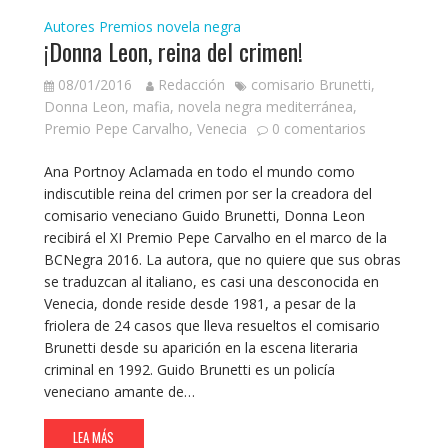
Autores
Premios novela negra
¡Donna Leon, reina del crimen!
08/01/2016
Redacción
comisario Brunetti
,
Donna Leon
,
mafia
,
novela negra mediterránea
,
Premio Pepe Carvalho
,
Venecia
0 comentarios
Ana Portnoy Aclamada en todo el mundo como
indiscutible reina del crimen por ser la creadora del
comisario veneciano Guido Brunetti, Donna Leon
recibirá el XI Premio Pepe Carvalho en el marco de la
BCNegra 2016. La autora, que no quiere que sus obras
se traduzcan al italiano, es casi una desconocida en
Venecia, donde reside desde 1981, a pesar de la
friolera de 24 casos que lleva resueltos el comisario
Brunetti desde su aparición en la escena literaria
criminal en 1992. Guido Brunetti es un policía
veneciano amante de…
LEA MÁS