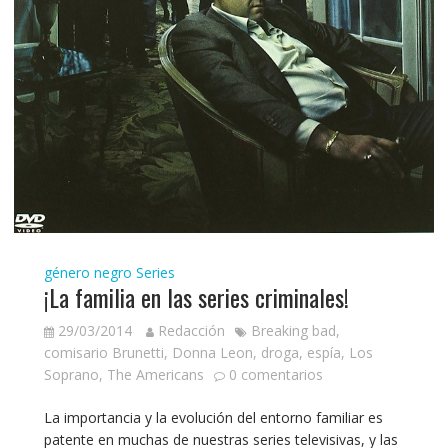
género negro
Series
¡La familia en las series criminales!
29/03/2014
Redacción
Breaking bad
,
comisario Brunetti
,
Donna Leon
,
droga
,
espía
,
Los
Soprano
,
The Americans
0 comentarios
La importancia y la evolución del entorno familiar es
patente en muchas de nuestras series televisivas, y las