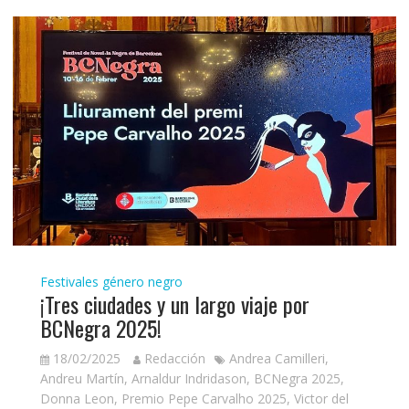
Festivales género negro
¡Tres ciudades y un largo viaje por
BCNegra 2025!
18/02/2025
Redacción
Andrea Camilleri
,
Andreu Martín
,
Arnaldur Indridason
,
BCNegra 2025
,
Donna Leon
,
Premio Pepe Carvalho 2025
,
Victor del