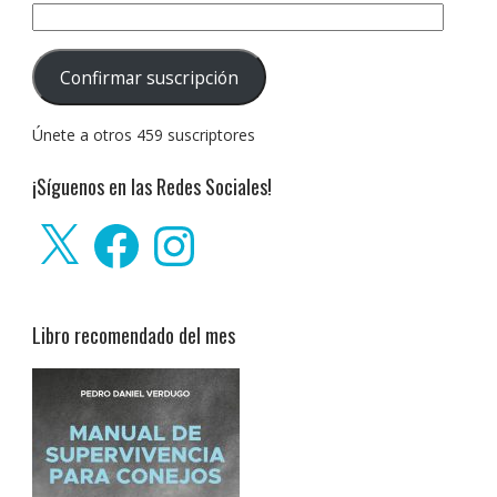
Dirección
de
correo
Confirmar suscripción
electrónico:
Únete a otros 459 suscriptores
¡Síguenos en las Redes Sociales!
X
Facebook
Instagram
Libro recomendado del mes