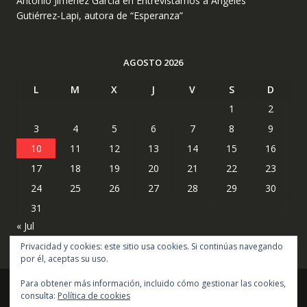
Antonio Jiménez García
en
Entrevistamos a Ángeles
Gutiérrez-Lapi, autora de “Esperanza”
AGOSTO 2026
L
M
X
J
V
S
D
1
2
3
4
5
6
7
8
9
10
11
12
13
14
15
16
17
18
19
20
21
22
23
24
25
26
27
28
29
30
31
« Jul
Privacidad y cookies: este sitio usa cookies. Si continúas navegando
por él, aceptas su uso.
Para obtener más información, incluido cómo gestionar las cookies,
consulta:
Política de cookies
Copyright © todos los derechos reservados