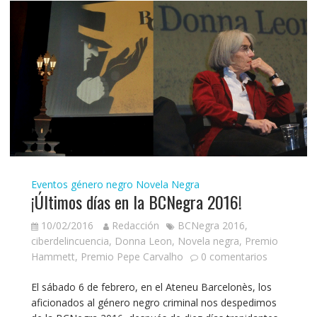
Eventos género negro
Novela Negra
¡Últimos días en la BCNegra 2016!
10/02/2016
Redacción
BCNegra 2016
,
ciberdelincuencia
,
Donna Leon
,
Novela negra
,
Premio
Hammett
,
Premio Pepe Carvalho
0 comentarios
El sábado 6 de febrero, en el Ateneu Barcelonès, los
aficionados al género negro criminal nos despedimos