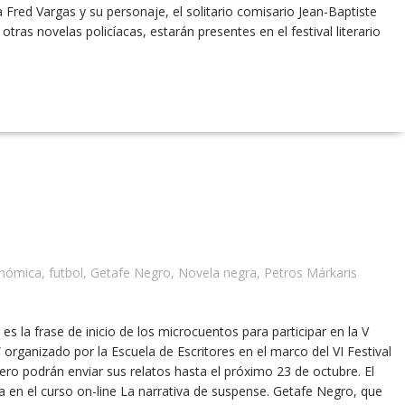
sa Fred Vargas y su personaje, el solitario comisario Jean-Baptiste
tras novelas policíacas, estarán presentes en el festival literario
onómica
,
futbol
,
Getafe Negro
,
Novela negra
,
Petros Márkaris
 la frase de inicio de los microcuentos para participar en la V
organizado por la Escuela de Escritores en el marco del VI Festival
ero podrán enviar sus relatos hasta el próximo 23 de octubre. El
 en el curso on-line La narrativa de suspense. Getafe Negro, que