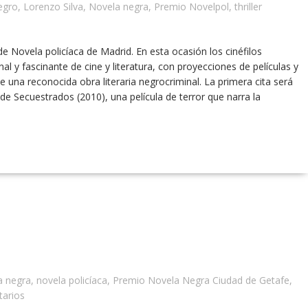
egro
,
Lorenzo Silva
,
Novela negra
,
Premio Novelpol
,
thriller
l de Novela policíaca de Madrid. En esta ocasión los cinéfilos
al y fascinante de cine y literatura, con proyecciones de películas y
 de una reconocida obra literaria negrocriminal. La primera cita será
 de Secuestrados (2010), una película de terror que narra la
a negra
,
novela policíaca
,
Premio Novela Negra Ciudad de Getafe
,
arios