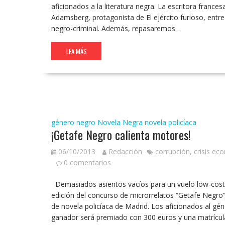
aficionados a la literatura negra. La escritora france
Adamsberg, protagonista de El ejército furioso, entre o
negro-criminal. Además, repasaremos…
LEA MÁS
género negro
Novela Negra
novela policíaca
¡Getafe Negro calienta motores!
06/10/2013
Redacción
corrupción
,
crisis ec
0 comentarios
Demasiados asientos vacíos para un vuelo low-cost es
edición del concurso de microrrelatos “Getafe Negro” 
de novela policíaca de Madrid. Los aficionados al gén
ganador será premiado con 300 euros y una matrícula