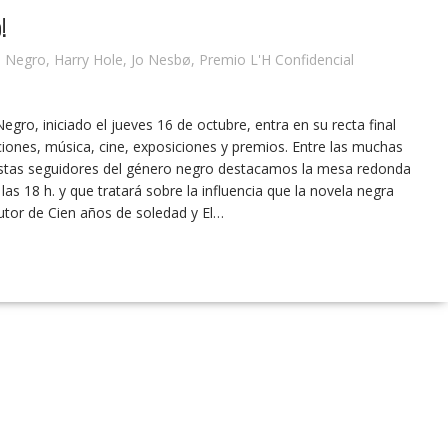
!
e Negro
,
Harry Hole
,
Jo Nesbø
,
Premio L'H Confidencial
egro, iniciado el jueves 16 de octubre, entra en su recta final
ones, música, cine, exposiciones y premios. Entre las muchas
iastas seguidores del género negro destacamos la mesa redonda
las 18 h. y que tratará sobre la influencia que la novela negra
autor de Cien años de soledad y El…