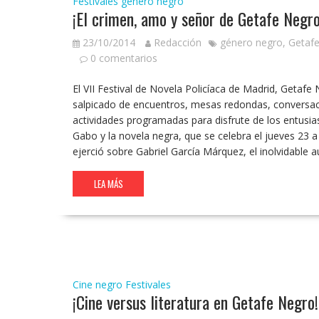
Festivales
género negro
¡El crimen, amo y señor de Getafe Negro
23/10/2014
Redacción
género negro
,
Getaf
0 comentarios
El VII Festival de Novela Policíaca de Madrid, Getafe N
salpicado de encuentros, mesas redondas, conversaci
actividades programadas para disfrute de los entus
Gabo y la novela negra, que se celebra el jueves 23 a 
ejerció sobre Gabriel García Márquez, el inolvidable 
LEA MÁS
Cine negro
Festivales
¡Cine versus literatura en Getafe Negro!