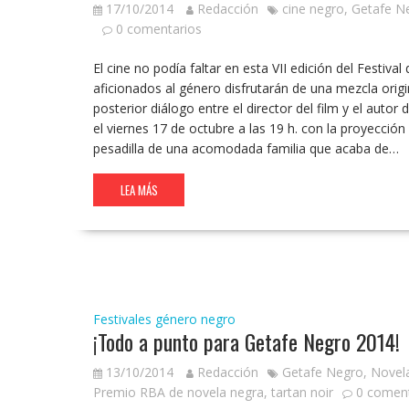
17/10/2014
Redacción
cine negro
,
Getafe N
0 comentarios
El cine no podía faltar en esta VII edición del Festiva
aficionados al género disfrutarán de una mezcla origin
posterior diálogo entre el director del film y el autor
el viernes 17 de octubre a las 19 h. con la proyección
pesadilla de una acomodada familia que acaba de…
LEA MÁS
Festivales
género negro
¡Todo a punto para Getafe Negro 2014!
13/10/2014
Redacción
Getafe Negro
,
Novel
Premio RBA de novela negra
,
tartan noir
0 coment