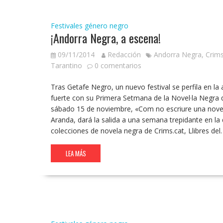
Festivales
género negro
¡Andorra Negra, a escena!
09/11/2014
Redacción
Andorra Negra
,
Crims
Tarantino
0 comentarios
Tras Getafe Negro, un nuevo festival se perfila en la
fuerte con su Primera Setmana de la Novel·la Negra q
sábado 15 de noviembre, «Com no escriure una novel·l
Aranda, dará la salida a una semana trepidante en la 
colecciones de novela negra de Crims.cat, Llibres del
LEA MÁS