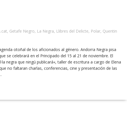
.cat
,
Getafe Negro
,
La Negra
,
Llibres del Delicte
,
Polar
,
Quentin
 agenda otoñal de los aficionados al género. Andorra Negra pisa
ue se celebrará en el Principado del 15 al 21 de noviembre. El
a negra que ningú publicará«, taller de escritura a cargo de Elena
que no faltaran charlas, conferencias, cine y presentación de las
…