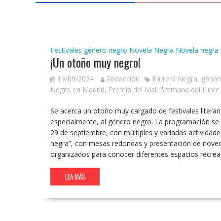
Festivales género negro
Novela Negra
Novela negra 
¡Un otoño muy negro!
19/09/2024
Redacción
Farrera Negra
,
géner
Negro en Madrid
,
Premià del Mal
,
Setmana del Llibre
Se acerca un otoño muy cargado de festivales literario
especialmente, al género negro. La programación se i
29 de septiembre, con múltiples y variadas actividad
negra”, con mesas redondas y presentación de novedad
organizados para conocer diferentes espacios recread
LEA MÁS