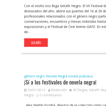
Con el otoño nos llega Getafe Negro. El VII Festival 
destacados del año, abrirá sus puertas del 16 al 26 d
profesionales relacionados con el género negro part
conversaciones, encuentros y mesas redondas hasta f
exposiciones y el Festival de Cine Anime-GAFE. En est
de…
LEA MÁS
género negro
Novela Negra
novela policíaca
¡Sí a los festivales de novela negra!
24/01/2014
Redacción
BCNegra
,
Getafe Ne
Negra
0 comentarios
Alex Martín Escribà, director de la colección crims.cat