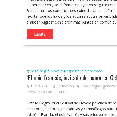
El tant per cent, se enfrentaron ayer en singular comba
Barcelona. Los contrincantes coincidieron en señalar 
facilitar que los libros y los autores adquieran visibi
ambos “púgiles” exhibieron más puntos en común qu
LEA MÁS
género negro
Novela Negra
novela policíaca
¡El noir francés, invitado de honor en G
18/10/2013
Redacción
Fred Vargas
,
género 
negra
0 comentarios
Getafe Negro, el VI Festival de Novela policíaca de M
escritores, editores, periodistas y criminólogos parti
edición, Francia, el noir francés y sus principales pr