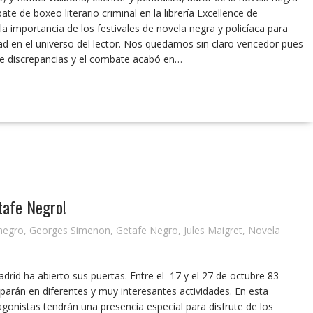
te de boxeo literario criminal en la librería Excellence de
la importancia de los festivales de novela negra y policíaca para
lidad en el universo del lector. Nos quedamos sin claro vencedor pues
e discrepancias y el combate acabó en…
etafe Negro!
negro
,
Georges Simenon
,
Getafe Negro
,
Jules Maigret
,
Novela
adrid ha abierto sus puertas. Entre el 17 y el 27 de octubre 83
ciparán en diferentes y muy interesantes actividades. En esta
otagonistas tendrán una presencia especial para disfrute de los