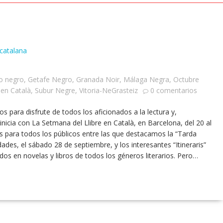
catalana
o negro
,
Getafe Negro
,
Granada Noir
,
Málaga Negra
,
Octubre
 en Català
,
Subur Negre
,
Vitoria-NeGrasteiz
0 comentarios
s para disfrute de todos los aficionados a la lectura y,
nicia con La Setmana del Llibre en Català, en Barcelona, del 20 al
es para todos los públicos entre las que destacamos la “Tarda
es, el sábado 28 de septiembre, y los interesantes “Itineraris”
os en novelas y libros de todos los géneros literarios. Pero…