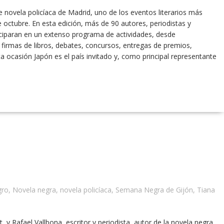
de novela policíaca de Madrid, uno de los eventos literarios más
e octubre. En esta edición, más de 90 autores, periodistas y
iciparan en un extenso programa de actividades, desde
irmas de libros, debates, concursos, entregas de premios,
a ocasión Japón es el país invitado y, como principal representante
gro
,
Novela negra
,
novela policíaca
,
Semana Negra de Gijón
,
Tiana
, y Rafael Vallbona, escritor y periodista, autor de la novela negra