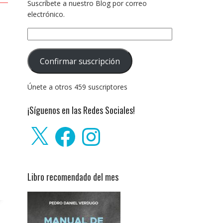
Suscríbete a nuestro Blog por correo
electrónico.
Dirección
de
correo
Confirmar suscripción
electrónico:
Únete a otros 459 suscriptores
¡Síguenos en las Redes Sociales!
X
Facebook
Instagram
Libro recomendado del mes