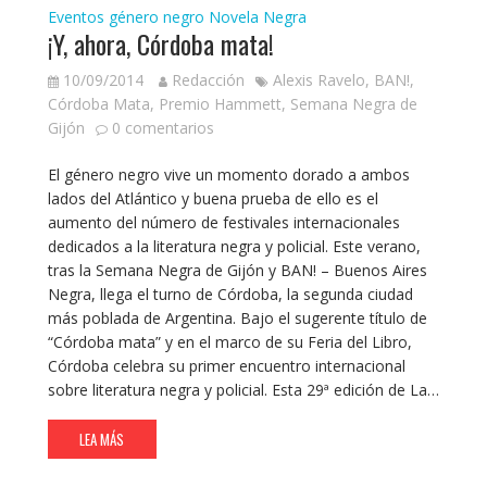
Eventos género negro
Novela Negra
¡Y, ahora, Córdoba mata!
10/09/2014
Redacción
Alexis Ravelo
,
BAN!
,
Córdoba Mata
,
Premio Hammett
,
Semana Negra de
Gijón
0 comentarios
El género negro vive un momento dorado a ambos
lados del Atlántico y buena prueba de ello es el
aumento del número de festivales internacionales
dedicados a la literatura negra y policial. Este verano,
tras la Semana Negra de Gijón y BAN! – Buenos Aires
Negra, llega el turno de Córdoba, la segunda ciudad
más poblada de Argentina. Bajo el sugerente título de
“Córdoba mata” y en el marco de su Feria del Libro,
Córdoba celebra su primer encuentro internacional
sobre literatura negra y policial. Esta 29ª edición de La…
LEA MÁS