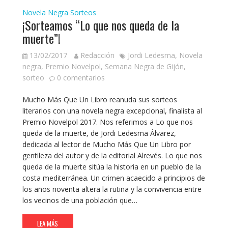
Novela Negra
Sorteos
¡Sorteamos “Lo que nos queda de la
muerte”!
13/02/2017
Redacción
Jordi Ledesma
,
Novela
negra
,
Premio Novelpol
,
Semana Negra de Gijón
,
sorteo
0 comentarios
Mucho Más Que Un Libro reanuda sus sorteos
literarios con una novela negra excepcional, finalista al
Premio Novelpol 2017. Nos referimos a Lo que nos
queda de la muerte, de Jordi Ledesma Álvarez,
dedicada al lector de Mucho Más Que Un Libro por
gentileza del autor y de la editorial Alrevés. Lo que nos
queda de la muerte sitúa la historia en un pueblo de la
costa mediterránea. Un crimen acaecido a principios de
los años noventa altera la rutina y la convivencia entre
los vecinos de una población que…
LEA MÁS