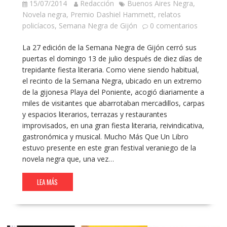
15/07/2014
Redacción
Buenos Aires Negra
,
Novela negra
,
Premio Dashiel Hammett
,
relatos
policíacos
,
Semana Negra de Gijón
0 comentarios
La 27 edición de la Semana Negra de Gijón cerró sus
puertas el domingo 13 de julio después de diez días de
trepidante fiesta literaria. Como viene siendo habitual,
el recinto de la Semana Negra, ubicado en un extremo
de la gijonesa Playa del Poniente, acogió diariamente a
miles de visitantes que abarrotaban mercadillos, carpas
y espacios literarios, terrazas y restaurantes
improvisados, en una gran fiesta literaria, reivindicativa,
gastronómica y musical. Mucho Más Que Un Libro
estuvo presente en este gran festival veraniego de la
novela negra que, una vez…
LEA MÁS