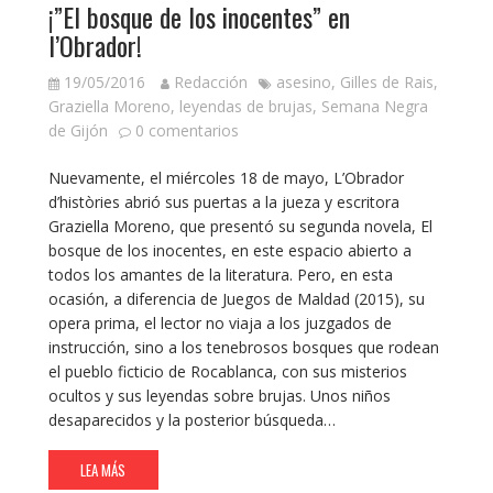
¡”El bosque de los inocentes” en
l’Obrador!
19/05/2016
Redacción
asesino
,
Gilles de Rais
,
Graziella Moreno
,
leyendas de brujas
,
Semana Negra
de Gijón
0 comentarios
Nuevamente, el miércoles 18 de mayo, L’Obrador
d’històries abrió sus puertas a la jueza y escritora
Graziella Moreno, que presentó su segunda novela, El
bosque de los inocentes, en este espacio abierto a
todos los amantes de la literatura. Pero, en esta
ocasión, a diferencia de Juegos de Maldad (2015), su
opera prima, el lector no viaja a los juzgados de
instrucción, sino a los tenebrosos bosques que rodean
el pueblo ficticio de Rocablanca, con sus misterios
ocultos y sus leyendas sobre brujas. Unos niños
desaparecidos y la posterior búsqueda…
LEA MÁS