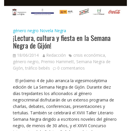
género negro
Novela Negra
¡Lectura, cultura y fiesta en la Semana
Negra de Gijón!
18/06/2014
Redacción
crisis económica
,
género negro
,
Premio Hammett
,
Semana Negra de
Gijón
,
tráfico bebés
0 comentarios
El próximo 4 de julio arranca la vigesimoséptima
edición de La Semana Negra de Gijón. Durante diez
días trepidantes los aficionados al género
negrocriminal disfrutarán de un extenso programa de
charlas, debates, conferencias, presentaciones y
tertulias. También se celebrará el XVIII Taller Literario
Semana Negra dirigido a escritores noveles del género
negro, de menos de 30 años, y el XXVII Concurso