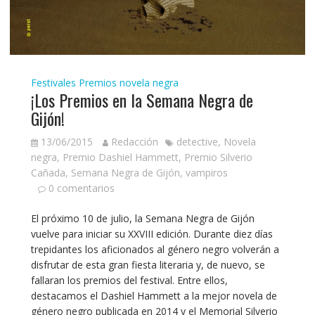
Festivales
Premios novela negra
¡Los Premios en la Semana Negra de
Gijón!
13/06/2015
Redacción
detective
,
Novela
negra
,
Premio Dashiel Hammett
,
Premio Silverio
Cañada
,
Semana Negra de Gijón
,
vampiros
0 comentarios
El próximo 10 de julio, la Semana Negra de Gijón
vuelve para iniciar su XXVIII edición. Durante diez días
trepidantes los aficionados al género negro volverán a
disfrutar de esta gran fiesta literaria y, de nuevo, se
fallaran los premios del festival. Entre ellos,
destacamos el Dashiel Hammett a la mejor novela de
género negro publicada en 2014 y el Memorial Silverio