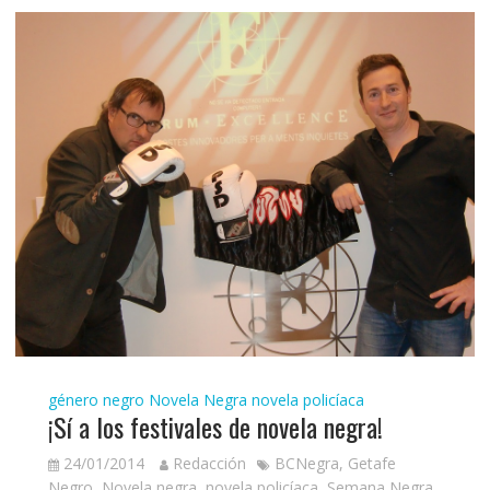
género negro
Novela Negra
novela policíaca
¡Sí a los festivales de novela negra!
24/01/2014
Redacción
BCNegra
,
Getafe
Negro
,
Novela negra
,
novela policíaca
,
Semana Negra