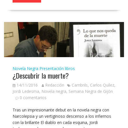
Novela Negra
Presentación libros
¿Descubrir la muerte?
14/11/2016
Redacción
Cambrils
,
Carlos Quílez
,
Jordi Ledesma
,
Novela negra
,
Semana Negra de Gijón
0 comentarios
Tras un impresionante debut en la novela negra con
Narcolepsia y un vertiginoso descenso a los infiernos
con la brillante El diablo en cada esquina, Jordi