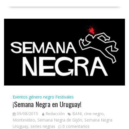
Eventos género negro
Festivales
¡Semana Negra en Uruguay!
09/08/2015
Redacción
BAN!
,
cine negro
,
Montevideo
,
Semana Negra de Gijón
,
Semana Negra
Uruguay
,
series negras
0 comentarios