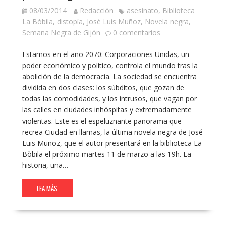
08/03/2014
Redacción
asesinato
,
Biblioteca
La Bòbila
,
distopía
,
José Luis Muñoz
,
Novela negra
,
Semana Negra de Gijón
0 comentarios
Estamos en el año 2070: Corporaciones Unidas, un
poder económico y político, controla el mundo tras la
abolición de la democracia. La sociedad se encuentra
dividida en dos clases: los súbditos, que gozan de
todas las comodidades, y los intrusos, que vagan por
las calles en ciudades inhóspitas y extremadamente
violentas. Este es el espeluznante panorama que
recrea Ciudad en llamas, la última novela negra de José
Luis Muñoz, que el autor presentará en la biblioteca La
Bòbila el próximo martes 11 de marzo a las 19h. La
historia, una…
LEA MÁS