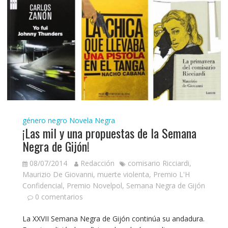
género negro
Novela Negra
¡Las mil y una propuestas de la Semana
Negra de Gijón!
08/07/2014
Redacción
comisario Ricciardi
,
Maurizio De Giovanni
,
muerte violenta
,
Premio L'H
Confidencial
,
Premio Novelpol
,
Semana Negra de Gijón
0 comentarios
La XXVII Semana Negra de Gijón continúa su andadura.