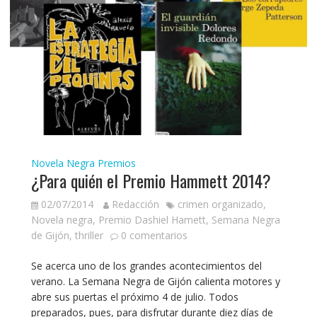
Novela Negra
Premios
¿Para quién el Premio Hammett 2014?
02/07/2014
Redacción
crimen organizado
,
Novela negra
,
Premio Dashiel Hamett
,
Semana Negra
de Gijón
,
thriller
0 comentarios
Se acerca uno de los grandes acontecimientos del
verano. La Semana Negra de Gijón calienta motores y
abre sus puertas el próximo 4 de julio. Todos
preparados, pues, para disfrutar durante diez días de