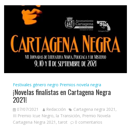
Festivales género negro
Premios novela negra
¡Novelas finalistas en Cartagena Negra
2021!
07/07/2021
Redacción
Cartagena negra 2021
,
III Premio Icue Negro
,
la Transición
,
Premio Novela
Cartagena Negra 2021
,
tarot
0 comentarios