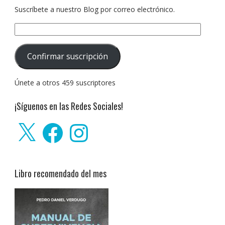
Suscríbete a nuestro Blog por correo electrónico.
Dirección
de
correo
Confirmar suscripción
electrónico:
Únete a otros 459 suscriptores
¡Síguenos en las Redes Sociales!
X
Facebook
Instagram
Libro recomendado del mes