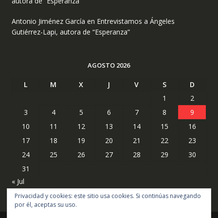
autora de “Esperanza”
Antonio Jiménez García
en
Entrevistamos a Ángeles
Gutiérrez-Lapi, autora de “Esperanza”
AGOSTO 2026
L
M
X
J
V
S
D
1
2
3
4
5
6
7
8
9
10
11
12
13
14
15
16
17
18
19
20
21
22
23
24
25
26
27
28
29
30
31
« Jul
Privacidad y cookies: este sitio usa cookies. Si continúas navegando
por él, aceptas su uso.