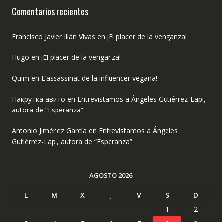
Comentarios recientes
Francisco Javier Illán Vivas
en
¡El placer de la venganza!
Hugo
en
¡El placer de la venganza!
Quim
en
L’assassinat de la influencer vegana!
Накрутка авито
en
Entrevistamos a Ángeles Gutiérrez-Lapi,
autora de “Esperanza”
Antonio Jiménez García
en
Entrevistamos a Ángeles
Gutiérrez-Lapi, autora de “Esperanza”
AGOSTO 2026
L
M
X
J
V
S
D
1
2