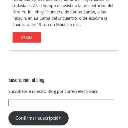
todavía estáis a tiempo de asistir a la presentación del
libro Yo fui Johny Thunders, de Carlos Zanón, a las
18:30 h. en La Carpa del Encuentro, o de acudir a la
charla, a las 19 h., con Maurizio de…
LEA MÁS
Suscripción al blog
Suscríbete a nuestro Blog por correo electrónico.
Dirección
de
correo
Confirmar suscripción
electrónico: