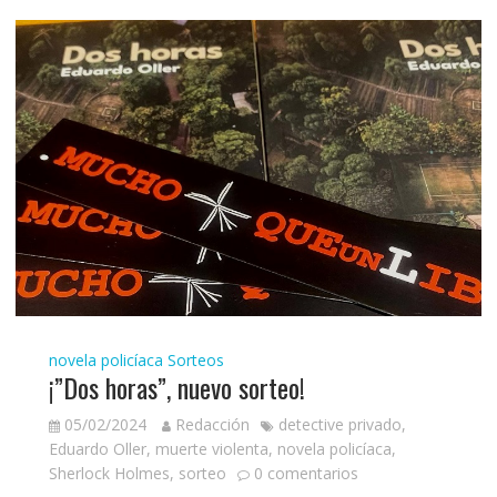
novela policíaca
Sorteos
¡”Dos horas”, nuevo sorteo!
05/02/2024
Redacción
detective privado
,
Eduardo Oller
,
muerte violenta
,
novela policíaca
,
Sherlock Holmes
,
sorteo
0 comentarios