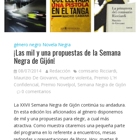
género negro
Novela Negra
¡Las mil y una propuestas de la Semana
Negra de Gijón!
08/07/2014
Redacción
comisario Ricciardi
,
Maurizio De Giovanni
,
muerte violenta
,
Premio L'H
Confidencial
,
Premio Novelpol
,
Semana Negra de Gijón
0 comentarios
La XXVII Semana Negra de Gijón continúa su andadura.
En esta edición los aficionados al género disponemos
de mil y una propuestas para elegir, a cual más
atractiva. Como muestra citaremos una pequeña parte
del programa en lo referente a encuentros, mesas
redondas y presentaciones de libros. Hoy, martes 8,