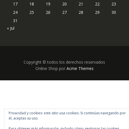
17
18
19
20
21
22
23
24
25
26
27
28
29
30
31
« Jul
Copyright © todos los derechos reservados
Online Shop por
Acme Themes
Privacidad y cookies: este sitio usa cookies. Si continúas navegando por
él, aceptas su uso.
Para obtener más información, incluido cómo gestionar las cookies,