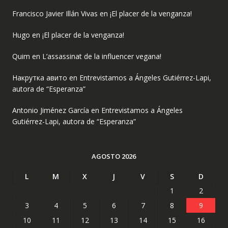
Francisco Javier Illán Vivas
en
¡El placer de la venganza!
Hugo
en
¡El placer de la venganza!
Quim
en
L’assassinat de la influencer vegana!
Накрутка авито
en
Entrevistamos a Ángeles Gutiérrez-Lapi,
autora de “Esperanza”
Antonio Jiménez García
en
Entrevistamos a Ángeles
Gutiérrez-Lapi, autora de “Esperanza”
AGOSTO 2026
L
M
X
J
V
S
D
1
2
3
4
5
6
7
8
9
10
11
12
13
14
15
16