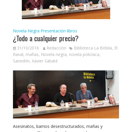
Novela Negra
Presentación libros
¿Todo a cualquier precio?
31/10/2016
Redacción
Biblioteca La Bòbila
,
El
Raval
,
mafias
,
Novela negra
,
novela policíaca
,
Sanedrín
,
Xavier Sabaté
Asesinatos, barrios desestructurados, mafias y