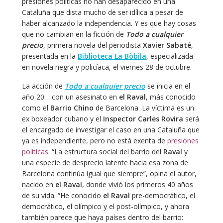
presiones políticas no han desaparecido en una
Cataluña que dista mucho de ser idílica a pesar de
haber alcanzado la independencia. Y es que hay cosas
que no cambian en la ficción de
Todo a cualquier
precio
, primera novela del periodista
Xavier Sabaté
,
presentada en la
Biblioteca La Bòbila
, especializada
en novela negra y policíaca, el viernes 28 de octubre.
La acción de
Todo a cualquier precio
se inicia en el
año 20… con un asesinato en
el Raval
, más conocido
como el
Barrio Chino
de Barcelona. La víctima es un
ex boxeador cubano y el
Inspector Carles Rovira
será
el encargado de investigar el caso en una Cataluña que
ya es independiente, pero no está exenta de
presiones
políticas
. “La estructura social del barrio del
Raval
y
una especie de desprecio latente hacia esa zona de
Barcelona continúa igual que siempre”, opina el autor,
nacido en
el Raval
, donde vivió los primeros 40 años
de su vida. “He conocido
el Raval
pre-democrático, el
democrático, el olímpico y el post-olímpico, y ahora
también parece que haya países dentro del barrio: