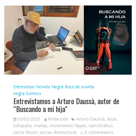
Entrevistas
Novela Negra
Ruta de novela
negra
Sorteos
Entrevistamos a Arturo Daussà, autor de
“Buscando a mi hija”
03/02/2025
Redacción
Arturo Daussà
,
Ibiza
,
ludopatía
,
mafias
,
movimiento hippie
,
narcotráfico
,
secta Moon
,
sectas destructivas
0 comentarios