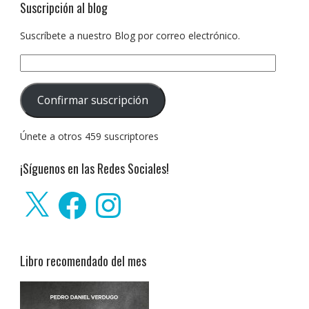
Suscripción al blog
Suscríbete a nuestro Blog por correo electrónico.
Dirección
de
correo
Confirmar suscripción
electrónico:
Únete a otros 459 suscriptores
¡Síguenos en las Redes Sociales!
X
Facebook
Instagram
Libro recomendado del mes