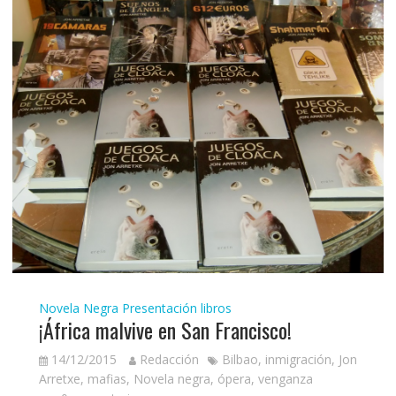
Novela Negra
Presentación libros
¡África malvive en San Francisco!
14/12/2015
Redacción
Bilbao
,
inmigración
,
Jon
Arretxe
,
mafias
,
Novela negra
,
ópera
,
venganza