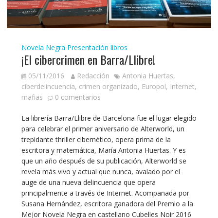
Novela Negra
Presentación libros
¡El cibercrimen en Barra/Llibre!
05/11/2016
Redacción
Antonia Huertas
,
ciberdelincuencia
,
crimen organizado
,
Europol
,
Internet
,
mafias
0 comentarios
La librería Barra/Llibre de Barcelona fue el lugar elegido
para celebrar el primer aniversario de Alterworld, un
trepidante thriller cibernético, opera prima de la
escritora y matemática, María Antonia Huertas. Y es
que un año después de su publicación, Alterworld se
revela más vivo y actual que nunca, avalado por el
auge de una nueva delincuencia que opera
principalmente a través de Internet. Acompañada por
Susana Hernández, escritora ganadora del Premio a la
Mejor Novela Negra en castellano Cubelles Noir 2016