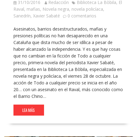
31/10/2016
Redacción
Biblioteca La Bòbila
,
El
Raval
,
mafias
,
Novela negra
,
novela policíaca
,
Sanedrín
,
Xavier Sabaté
0 comentarios
Asesinatos, barrios desestructurados, mafias y
presiones políticas no han desaparecido en una
Cataluña que dista mucho de ser idílica a pesar de
haber alcanzado la independencia. Y es que hay cosas
que no cambian en la ficción de Todo a cualquier
precio, primera novela del periodista Xavier Sabaté,
presentada en la Biblioteca La Bòbila, especializada en
novela negra y policíaca, el viernes 28 de octubre. La
acción de Todo a cualquier precio se inicia en el año
20… con un asesinato en el Raval, más conocido como
el Barrio Chino…
LEA MÁS