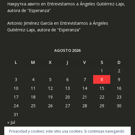
Накрутка авито
en
Entrevistamos a Ángeles Gutiérrez-Lapi,
autora de “Esperanza”
Antonio Jiménez García
en
Entrevistamos a Ángeles
Gutiérrez-Lapi, autora de “Esperanza”
AGOSTO 2026
L
M
X
J
V
S
D
1
2
3
4
5
6
7
8
9
10
11
12
13
14
15
16
17
18
19
20
21
22
23
24
25
26
27
28
29
30
31
« Jul
Privacidad y cookies: este sitio usa cookies. Si continúas navegando