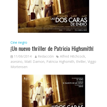
Cine negro
¡Un nuevo thriller de Patricia Highsmith!
11/06/2014
Redacción
Alfred Hitchcock
,
asesino
,
Matt Damon
,
Patricia Highsmith
,
thriller
,
Viggo
Mortensen