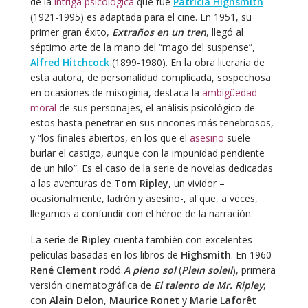
de la
intriga psicológica
que fue
Patricia Highsmith
(1921-1995) es adaptada para el cine. En 1951, su
primer gran éxito,
Extraños en un tren
, llegó al
séptimo arte de la mano del “mago del suspense”,
Alfred Hitchcock
(1899-1980). En la obra literaria de
esta autora, de personalidad complicada, sospechosa
en ocasiones de misoginia, destaca la
ambigüedad
moral
de sus personajes, el análisis psicológico de
estos hasta penetrar en sus rincones más tenebrosos,
y “los finales abiertos, en los que el
asesino
suele
burlar el castigo, aunque con la impunidad pendiente
de un hilo”. Es el caso de la serie de novelas dedicadas
a las aventuras de
Tom Ripley
, un vividor –
ocasionalmente, ladrón y asesino-, al que, a veces,
llegamos a confundir con el héroe de la narración.
La serie de
Ripley
cuenta también con excelentes
películas basadas en los libros de
Highsmith
. En 1960
René Clement
rodó
A pleno sol
(
Plein soleil
), primera
versión cinematográfica de
El talento de Mr. Ripley
,
con
Alain Delon
,
Maurice Ronet
y
Marie Laforêt