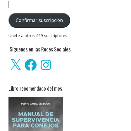
Dirección
de
correo
Confirmar suscripción
electrónico:
Únete a otros 459 suscriptores
¡Síguenos en las Redes Sociales!
X
Facebook
Instagram
Libro recomendado del mes