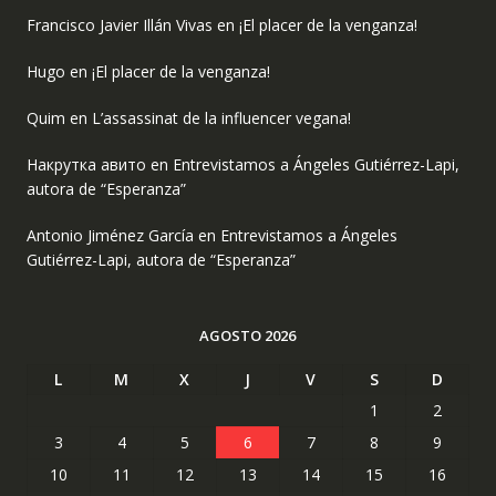
Francisco Javier Illán Vivas
en
¡El placer de la venganza!
Hugo
en
¡El placer de la venganza!
Quim
en
L’assassinat de la influencer vegana!
Накрутка авито
en
Entrevistamos a Ángeles Gutiérrez-Lapi,
autora de “Esperanza”
Antonio Jiménez García
en
Entrevistamos a Ángeles
Gutiérrez-Lapi, autora de “Esperanza”
AGOSTO 2026
L
M
X
J
V
S
D
1
2
3
4
5
6
7
8
9
10
11
12
13
14
15
16