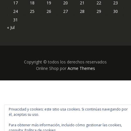
17
18
19
20
21
22
23
24
25
26
27
28
29
30
31
« Jul
Copyright © todos los derechos reservados
Online Shop por
Acme Themes
Privacidad y cookies: este sitio usa cookies. Si continúas navegando por
él, aceptas su uso.
Para obtener más información, incluido cómo gestionar las cookies,
consulta:
Política de cookies