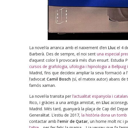
La novel·la arranca amb el naixement d’en
Lluc
el 4 d
Barberà. Des de sempre, el noi sent
una especial pred
d’aquest color li provocarà més d’un ensurt. Estudia Ps
cursos de grafologia, ufologia i hipnologia a Bellpuig
Madrid, fins que decideix ampliar la seva formació a l
l’advocat
Camil Bosch
(sí, el mateix autor) abans de
famós xaman.
La novel·la transita per
l’actualitat espanyola i catala
Rico, i gràcies a una antiga amistat, en
Lluc
aconseguei
Madrid. Més tard, guanyarà la plaça de Cap del Depar
Generalitat. L’estiu de 2017,
la història dona un tomb 
contactar amb
l’emir de Qatar
, un home molt ric i 
l’altre…
per fer feliç la mama… I ja veureu que fa l’emir