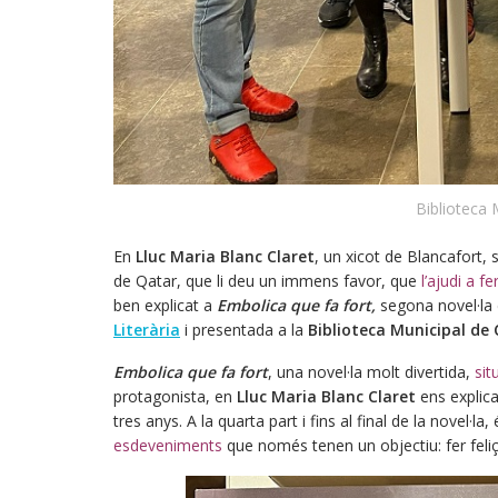
Biblioteca 
En
Lluc Maria Blanc Claret
, un xicot de Blancafort, 
de Qatar, que li deu un immens favor, que
l’ajudi a f
ben explicat a
Embolica que fa fort,
segona novel·la
Literària
i presentada a la
Biblioteca Municipal de 
Embolica que fa fort
, una novel·la molt divertida,
sit
protagonista, en
Lluc Maria Blanc Claret
ens explica
tres anys. A la quarta part i fins al final de la novel·
esdeveniments
que només tenen un objectiu: fer feli