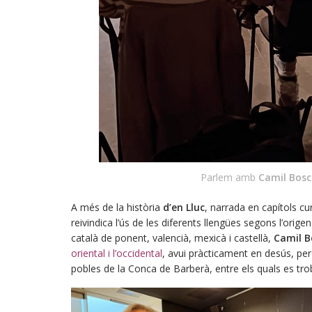
Parlem amb
Camil Bosc
A més de la història
d’en Lluc
, narrada en capítols cu
reivindica l’ús de les diferents llengües segons l’ori
català de ponent, valencià, mexicà i castellà,
Camil B
oriental i l’occidental
, avui pràcticament en desús, per
pobles de la Conca de Barberà, entre els quals es tro