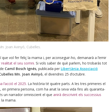
Mn. Joan Avinyó, Cubelles.
sí que vol fer feliç la mama i, per aconseguir-ho, demanarà a l’emir
er realitat el seu somni.
Si vols saber de què parlem, ho trobaràs tot
 de
Camil Bosch Ignés
, publicada per
Libertània Associació
Cubelles Mn. Joan Avinyó
, el divendres 25 d’octubre.
ua l’acció el 2025.
La història té quatre parts. A les tres primeres el
, en primera persona, com ha anat la seva vida fins als quaranta-
la, és un narrador omniscient el que
anirà descrivint els successius
ç la mama.