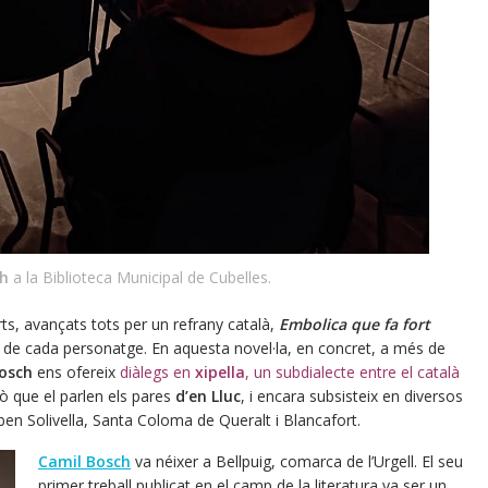
h
a la Biblioteca Municipal de Cubelles.
rts, avançats tots per un refrany català,
Embolica que fa fort
gen de cada personatge. En aquesta novel·la, en concret, a més de
osch
ens ofereix
diàlegs en
xipella
, un subdialecte entre el català
ò que el parlen els pares
d’en Lluc
, i encara subsisteix en diversos
ben Solivella, Santa Coloma de Queralt i Blancafort.
Camil Bosch
va néixer a Bellpuig, comarca de l’Urgell. El seu
primer treball publicat en el camp de la literatura va ser un