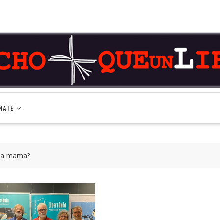
NATE
ç la mama?