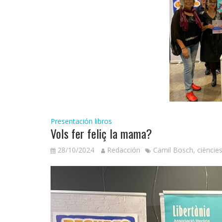
Presentación libros
Vols fer feliç la mama?
28/10/2024
Redacción
Camil Bosch
,
cièncie