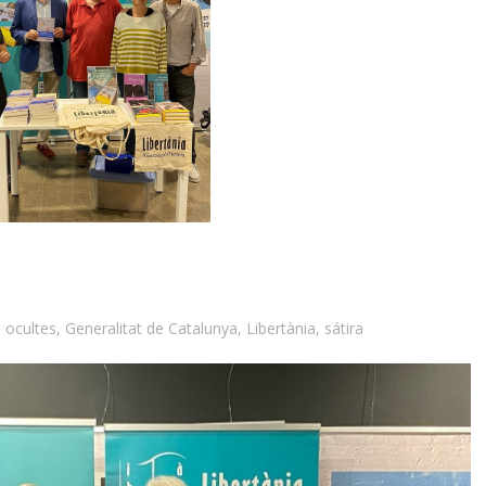
s ocultes
,
Generalitat de Catalunya
,
Libertània
,
sátira