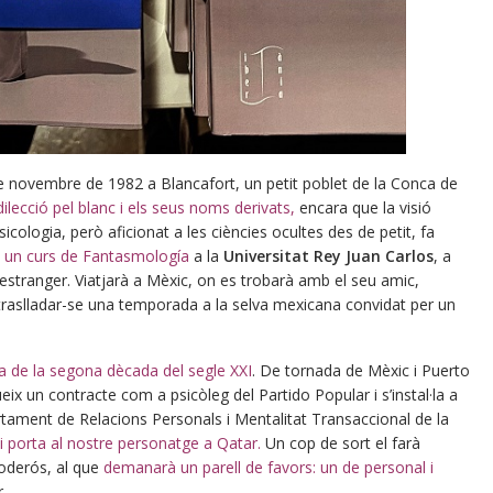
e novembre de 1982 a Blancafort, un petit poblet de la Conca de
ilecció pel blanc i els seus noms derivats,
encara que la visió
icologia, però aficionat a les ciències ocultes des de petit, fa
 i un curs de Fantasmología
a la
Universitat Rey Juan Carlos
, a
’estranger. Viatjarà a Mèxic, on es trobarà amb el seu amic,
 traslladar-se una temporada a la selva mexicana convidat per un
na de la segona dècada del segle XXI
. De tornada de Mèxic i Puerto
x un contracte com a psicòleg del Partido Popular i s’instal·la a
tament de Relacions Personals i Mentalitat Transaccional de la
i porta al nostre personatge a Qatar.
Un cop de sort el farà
poderós, al que
demanarà un parell de favors: un de personal i
.