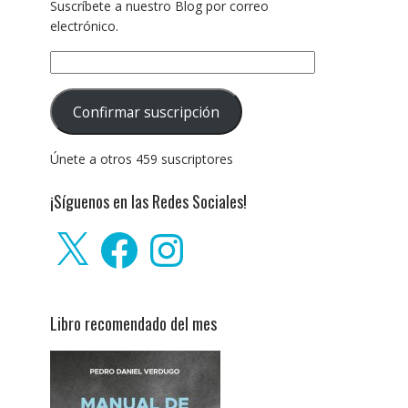
Suscríbete a nuestro Blog por correo
electrónico.
Dirección
de
correo
Confirmar suscripción
electrónico:
Únete a otros 459 suscriptores
¡Síguenos en las Redes Sociales!
X
Facebook
Instagram
Libro recomendado del mes