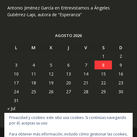
Antonio Jiménez García
en
Entrevistamos a Ángeles
Gutiérrez-Lapi, autora de “Esperanza”
AGOSTO 2026
L
M
X
J
V
S
D
1
2
3
4
5
6
7
8
9
10
11
12
13
14
15
16
17
18
19
20
21
22
23
24
25
26
27
28
29
30
31
« Jul
Privacidad y cookies: este sitio usa cookies. Si continúas navegando
por él, aceptas su uso.
Para obtener más información, incluido cómo gestionar las cookies,