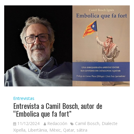
Entrevistas
Entrevista a Camil Bosch, autor de
“Embolica que fa fort”
11/12/2024
Redacción
Camil Bosch
,
Dialecte
Xipella
,
Libertània
,
Mèxic
,
Qatar
,
sátira