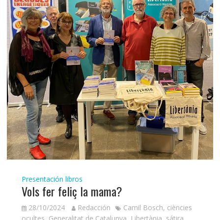
Presentación libros
Vols fer feliç la mama?
28/10/2024
Redacción
Camil Bosch
,
ciències
ocultes
,
Generalitat de Catalunya
,
Libertània
,
sátira