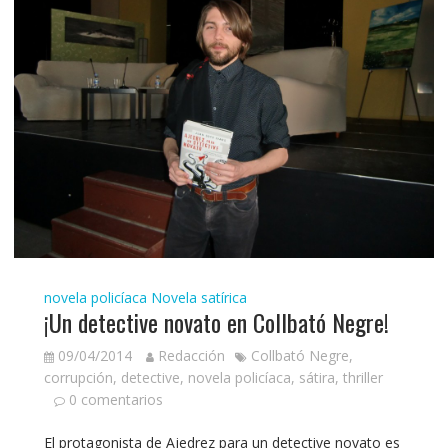
novela policíaca
Novela satírica
¡Un detective novato en Collbató Negre!
09/04/2014
Redacción
Collbató Negre
,
corrupción
,
detective
,
novela policíaca
,
sátira
,
thriller
0 comentarios
El protagonista de Ajedrez para un detective novato es