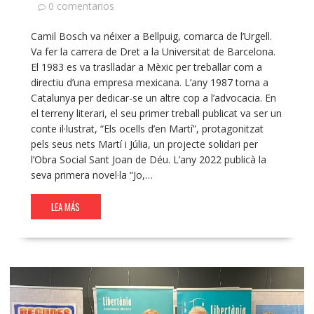
0 comentarios
Camil Bosch va néixer a Bellpuig, comarca de l’Urgell.
Va fer la carrera de Dret a la Universitat de Barcelona.
El 1983 es va traslladar a Mèxic per treballar com a
directiu d’una empresa mexicana. L’any 1987 torna a
Catalunya per dedicar-se un altre cop a l’advocacia. En
el terreny literari, el seu primer treball publicat va ser un
conte il·lustrat, “Els ocells d’en Martí”, protagonitzat
pels seus nets Martí i Júlia, un projecte solidari per
l’Obra Social Sant Joan de Déu. L’any 2022 publicà la
seva primera novel·la “Jo,…
LEA MÁS