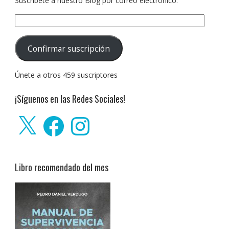
Suscríbete a nuestro Blog por correo electrónico.
Dirección
de
correo
Confirmar suscripción
electrónico:
Únete a otros 459 suscriptores
¡Síguenos en las Redes Sociales!
X
Facebook
Instagram
Libro recomendado del mes