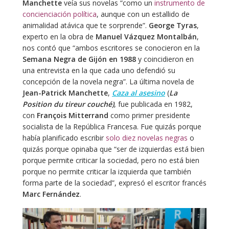
Manchette
veía sus novelas “como un
instrumento de
concienciación política
, aunque con un estallido de
animalidad atávica que te sorprende”.
George Tyras
,
experto en la obra de
Manuel Vázquez Montalbán
,
nos contó que “ambos escritores se conocieron en la
Semana Negra de Gijón en 1988
y coincidieron en
una entrevista en la que cada uno defendió su
concepción de la novela negra”. La última novela de
Jean-Patrick Manchette
,
Caza al asesino
(
La
Position du tireur couché)
, fue publicada en 1982,
con
François Mitterrand
como primer presidente
socialista de la República Francesa. Fue quizás porque
había planificado escribir
solo diez novelas negras
o
quizás porque opinaba que “ser de izquierdas está bien
porque permite criticar la sociedad, pero no está bien
porque no permite criticar la izquierda que también
forma parte de la sociedad”, expresó el escritor francés
Marc Fernández
.