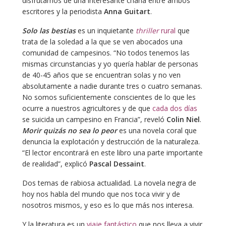
disfrutamos de una interesante charla entre ambos
escritores y la periodista
Anna Guitart
.
Solo las bestias
es un inquietante
thriller
rural
que
trata de la soledad a la que se ven abocados una
comunidad de campesinos. “No todos tenemos las
mismas circunstancias y yo quería hablar de personas
de 40-45 años que se encuentran solas y no ven
absolutamente a nadie durante tres o cuatro semanas.
No somos suficientemente conscientes de lo que les
ocurre a nuestros agricultores y de que
cada dos días
se suicida un campesino en Francia”, reveló
Colin Niel
.
Morir quizás no sea lo peor
es una novela coral que
denuncia la explotación y destrucción de la naturaleza.
“El lector encontrará en este libro una parte importante
de realidad”, explicó
Pascal Dessaint
.
Dos temas de rabiosa actualidad. La novela negra de
hoy nos habla del mundo que nos toca vivir y de
nosotros mismos, y eso es lo que más nos interesa.
Y la literatura es un
viaje fantástico
que nos lleva a vivir