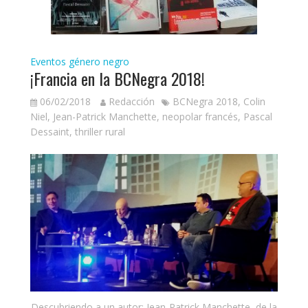
Eventos género negro
¡Francia en la BCNegra 2018!
06/02/2018
Redacción
BCNegra 2018
,
Colin
Niel
,
Jean-Patrick Manchette
,
neopolar francés
,
Pascal
Dessaint
,
thriller rural
Descubriendo a un autor: Jean-Patrick Manchette, de la