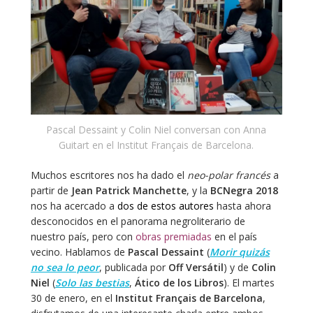
Pascal Dessaint y Colin Niel conversan con Anna
Guitart en el Institut Français de Barcelona.
Muchos escritores nos ha dado el
neo-polar francés
a
partir de
Jean Patrick Manchette
, y la
BCNegra 2018
nos ha acercado a
dos de estos autores
hasta ahora
desconocidos en el panorama negroliterario de
nuestro país, pero con
obras premiadas
en el país
vecino. Hablamos de
Pascal Dessaint
(
Morir quizás
no sea lo peor
, publicada por
Off Versátil
) y de
Colin
Niel
(
Solo las bestias
,
Ático de los Libros
). El martes
30 de enero, en el
Institut Français de Barcelona
,