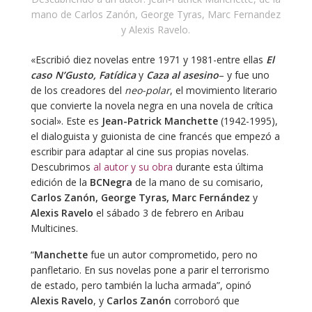
mano de Carlos Zanón, George Tyras, Marc Fernandez
y Alexis Ravelo.
«Escribió diez novelas entre 1971 y 1981-entre ellas
El
caso N’Gusto, Fatídica
y
Caza al asesino
– y fue uno
de los creadores del
neo-polar
, el movimiento literario
que convierte la novela negra en una novela de crítica
social». Este es
Jean-Patrick Manchette
(1942-1995),
el dialoguista y guionista de cine francés que empezó a
escribir para adaptar al cine sus propias novelas.
Descubrimos
al autor y su obra
durante esta última
edición de la
BCNegra
de la mano de su comisario,
Carlos Zanón, George Tyras, Marc Fernández
y
Alexis Ravelo
el sábado 3 de febrero en Aribau
Multicines.
“
Manchette
fue un autor comprometido, pero no
panfletario. En sus novelas pone a parir el terrorismo
de estado, pero también la lucha armada”, opinó
Alexis
Ravelo
, y
Carlos Zanón
corroboró que