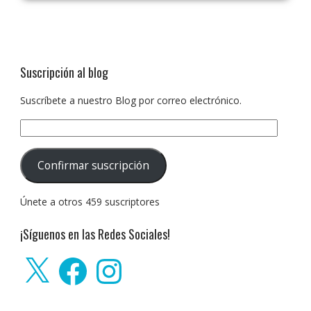
Suscripción al blog
Suscríbete a nuestro Blog por correo electrónico.
Dirección
de
correo
Confirmar suscripción
electrónico:
Únete a otros 459 suscriptores
¡Síguenos en las Redes Sociales!
X
Facebook
Instagram