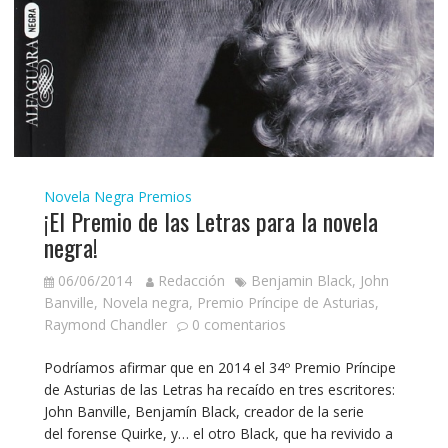
Novela Negra
Premios
¡El Premio de las Letras para la novela
negra!
06/06/2014
Redacción
Benjamin Black
,
John
Banville
,
Novela negra
,
Premio Príncipe de Asturias
,
Raymond Chandler
0 comentarios
Podríamos afirmar que en 2014 el 34º Premio Príncipe
de Asturias de las Letras ha recaído en tres escritores:
John Banville, Benjamín Black, creador de la serie
del forense Quirke, y… el otro Black, que ha revivido a