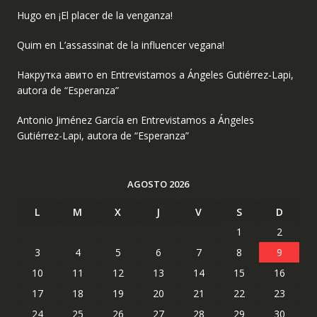
Hugo
en
¡El placer de la venganza!
Quim
en
L’assassinat de la influencer vegana!
Накрутка авито
en
Entrevistamos a Ángeles Gutiérrez-Lapi,
autora de “Esperanza”
Antonio Jiménez García
en
Entrevistamos a Ángeles
Gutiérrez-Lapi, autora de “Esperanza”
AGOSTO 2026
L
M
X
J
V
S
D
1
2
3
4
5
6
7
8
9
10
11
12
13
14
15
16
17
18
19
20
21
22
23
24
25
26
27
28
29
30