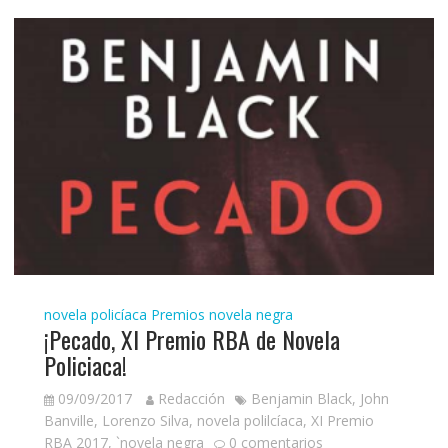
novela policíaca
Premios novela negra
¡Pecado, XI Premio RBA de Novela
Policiaca!
09/09/2017
Redacción
Benjamin Black
,
John
Banville
,
Lorenzo Silva
,
novela polilcíaca
,
XI Premio
RBA 2017
,
`novela negra
0 comentarios