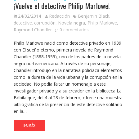
¡Vuelve el detective Philip Marlowe!
24/02/2014
Redacción
Benjamin Black
,
detective. corrupción
,
Novela negra
,
Philip Marlowe
,
Raymond Chandler
0 comentarios
Philip Marlowe nació como detective privado en 1939
con El sueño eterno, primera novela de Raymond
Chandler (1888-1959), uno de los padres de la novela
negra norteamericana. A través de su personaje,
Chandler introdujo en la narrativa policíaca elementos
como la dureza de la vida urbana y la corrupción en la
sociedad. No podía faltar un homenaje a este
investigador privado y a su creador en la biblioteca La
Bòbila que, del 4 al 28 de febrero, ofrece una muestra
bibliográfica de la presencia de este detective solitario
en la…
LEA MÁS