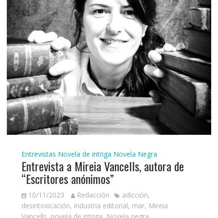
Entrevistas
Novela de intriga
Novela Negra
Entrevista a Mireia Vancells, autora de
“Escritores anónimos”
10/11/2023
Redacción
adicción
,
desintoxicación
,
industria editorial
,
mar
,
Mireia
Vancells
,
novela de intriga
,
Novela negra