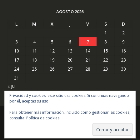
AGOSTO 2026
L
M
X
J
V
S
D
1
2
3
4
5
6
7
8
9
10
11
12
13
14
15
16
17
18
19
20
21
22
23
24
25
26
27
28
29
30
31
« Jul
Privacidad y cookies: este sitio usa cookies. Si continúas navegando
por él, aceptas su uso.
Para obtener más información, incluido cómo gestionar las cookies,
consulta:
Política de cookies
Copyright © todos los derechos reservados
Online Shop por
Acme Themes