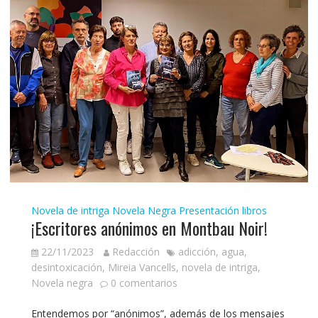
Novela de intriga
Novela Negra
Presentación libros
¡Escritores anónimos en Montbau Noir!
22/11/2023
Redacción
adicción
,
agua
,
desintoxicación
,
Mireia Vancells
,
novela de intriga
,
Novela negra
0 comentarios
Entendemos por “anónimos”, además de los mensajes