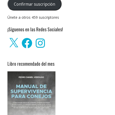
correo
Confirmar suscripción
electrónico:
Únete a otros 459 suscriptores
¡Síguenos en las Redes Sociales!
X
Facebook
Instagram
Libro recomendado del mes