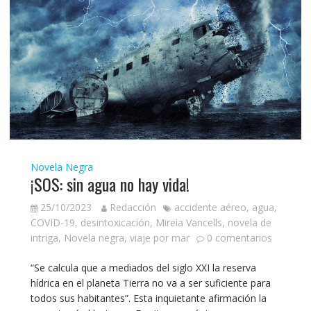
Novela Negra
¡SOS: sin agua no hay vida!
25/10/2023
Redacción
accidente aéreo
,
agua
,
COVID-19
,
desintoxicación
,
Mireia Vancells
,
novela de
intriga
,
Novela negra
,
viaje por mar
0 comentarios
“Se calcula que a mediados del siglo XXI la reserva
hídrica en el planeta Tierra no va a ser suficiente para
todos sus habitantes”. Esta inquietante afirmación la