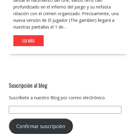
desde el nacimiento del cine, varios films han
profundizado en el infierno del juego y su nefasta
relación con el crimen organizado. Precisamente, una
nueva versión de El jugador (The gambler) llegará a
nuestras pantallas el 1 de…
LEA MÁS
Suscripción al blog
Suscríbete a nuestro Blog por correo electrónico.
Dirección
de
correo
Confirmar suscripción
electrónico: