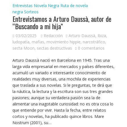
Entrevistas
Novela Negra
Ruta de novela
negra
Sorteos
Entrevistamos a Arturo Daussà, autor de
“Buscando a mi hija”
03/02/2025
Redacción
Arturo Daussà
,
Ibiza
,
ludopatía
,
mafias
,
movimiento hippie
,
narcotráfico
,
secta Moon
,
sectas destructivas
0 comentarios
Arturo Daussà nació en Barcelona en 1945. Tras una
larga vida empresarial en mercados y países diferentes,
acumuló un variado e interesante conocimiento de
realidades muy diversas, una mochila de experiencias
que traslada a sus novelas. Si le preguntas, te dirá que
la náutica, la lectura y la escritura son sus tres grandes
pasiones; aunque su verdadera pasión sea la de
alimentar una inagotable curiosidad: no es otra cosa lo
que entiende por vivir. Hasta la fecha, entre relatos
cortos y novelas, ha publicado quince libros. Mare
Nostrum (2001), su…