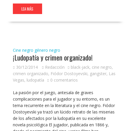
LEA MÁS
Cine negro
género negro
¡Ludopatía y crimen organizado!
30/12/2014
Redacción
black-jack
,
cine negro
,
crimen organizado
,
Fiódor Dostoyevski
,
gangster
,
Las
Vegas
,
ludopatía
0 comentarios
La pasión por el juego, antesala de graves
complicaciones para el jugador y su entorno, es un
tema recurrente en la literatura y el cine negro. Fiódor
Dostoyevski ya trazó un lúcido retrato de las miserias
de los afectados por la ludopatía en su excelente
novela psicológica El jugador, publicada en 1866 y,