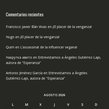
Comentarios recientes
Francisco Javier Illán Vivas
en
¡El placer de la venganza!
Hugo
en
¡El placer de la venganza!
Quim
en
L’assassinat de la influencer vegana!
Накрутка авито
en
Entrevistamos a Ángeles Gutiérrez-Lapi,
autora de “Esperanza”
Antonio Jiménez García
en
Entrevistamos a Ángeles
Gutiérrez-Lapi, autora de “Esperanza”
AGOSTO 2026
L
M
X
J
V
S
D