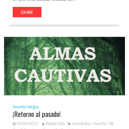
LEA MÁS
Novela Negra
¡Retorno al pasado!
05/05/2022
Redacción
asesinato
,
muerte
,
Nil