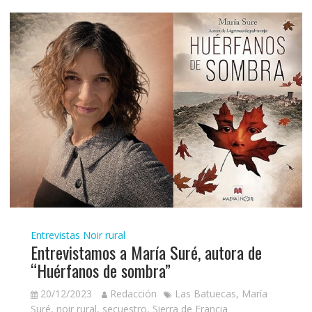
Entrevistas
Noir rural
Entrevistamos a María Suré, autora de
“Huérfanos de sombra”
20/12/2023
Redacción
Las Batuecas
,
María
Suré
,
noir rural
,
secuestro
,
Sierra de Francia