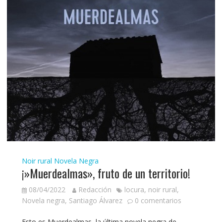
Noir rural
Novela Negra
¡»Muerdealmas», fruto de un territorio!
08/04/2022
Redacción
locura
,
noir rural
,
Novela negra
,
Santiago Álvarez
0 comentarios
Esto es Muerdealmas, la última novela negra de