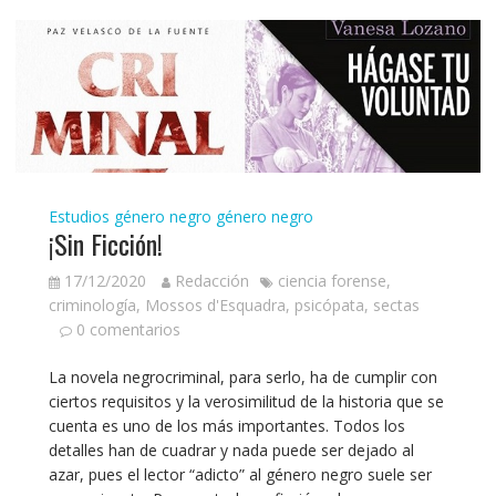
Estudios género negro
género negro
¡Sin Ficción!
17/12/2020
Redacción
ciencia forense
,
criminología
,
Mossos d'Esquadra
,
psicópata
,
sectas
0 comentarios
La novela negrocriminal, para serlo, ha de cumplir con
ciertos requisitos y la verosimilitud de la historia que se
cuenta es uno de los más importantes. Todos los
detalles han de cuadrar y nada puede ser dejado al
azar, pues el lector “adicto” al género negro suele ser