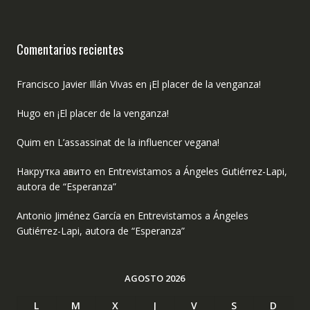
Comentarios recientes
Francisco Javier Illán Vivas
en
¡El placer de la venganza!
Hugo
en
¡El placer de la venganza!
Quim
en
L’assassinat de la influencer vegana!
Накрутка авито
en
Entrevistamos a Ángeles Gutiérrez-Lapi,
autora de “Esperanza”
Antonio Jiménez García
en
Entrevistamos a Ángeles
Gutiérrez-Lapi, autora de “Esperanza”
AGOSTO 2026
L
M
X
J
V
S
D