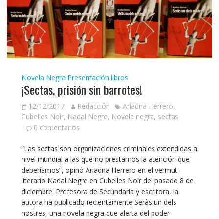
Novela Negra
Presentación libros
¡Sectas, prisión sin barrotes!
12/12/2017
Redacción
Ariadna Herrero
,
Cubelles Noir
,
Nadal Negre
,
Novela negra
,
sectas
0 comentarios
“Las sectas son organizaciones criminales extendidas a
nivel mundial a las que no prestamos la atención que
deberíamos”, opinó Ariadna Herrero en el vermut
literario Nadal Negre en Cubelles Noir del pasado 8 de
diciembre. Profesora de Secundaria y escritora, la
autora ha publicado recientemente Seràs un dels
nostres, una novela negra que alerta del poder