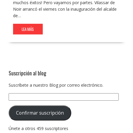
muchos éxitos! Pero vayamos por partes. Vilassar de
Noir arrancó el viernes con la inauguración del alcalde
de…
LEA MÁS
Suscripción al blog
Suscríbete a nuestro Blog por correo electrónico.
Dirección
de
correo
Confirmar suscripción
electrónico:
Únete a otros 459 suscriptores