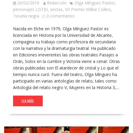
20/02/2019
Redacción
Olga Mínguez Pastor
,
personajes LGTBI
,
sectas
,
VII Premio Wilkie Collins
,
`novela negra
0 comentarios
Nacida en Elche en 1979, Olga Mínguez Pastor es
licenciada en Historia por la Universidad de Alicante,
compagina su trabajo como profesora de secundaria
con la narrativa y la dramaturgia teatral. Ha publicado
en Ediciones irreverentes las obras teatrales Pasajes a
Orán, Solos en la cumbre y Victoria viene a cenar. Otras
obras publicadas son El atardecer de cristal y Lo que el
tiempo nunca curó. Fuera del teatro, Olga Mínguez ha
participado en varias antologías de relato, tales como
Antología del relato negro V, Mujeres en la Historia 3,…
LEA MÁS