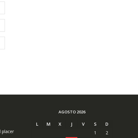
AGOSTO 2026
L
M
X
J
V
S
D
l placer
1
2