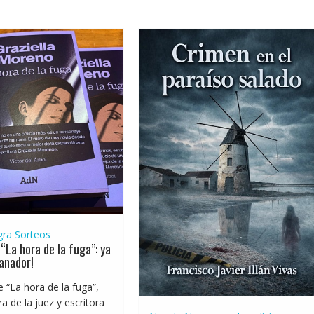
gra
Sorteos
“La hora de la fuga”: ya
anador!
e “La hora de la fuga”,
a de la juez y escritora