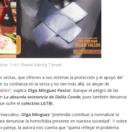
stor
. Foto:
David García Teruel
as sectas, que ofrecen a sus víctimas la protección y el apoyo del
 su confianza en la secta y no ven más allá, se alejan de
ables
”, explica
Olga Mínguez Pastor
. Aunque el peligro de las
en
La absurda existencia de Dalila Conde
, pues también denuncia
que sufre el
colectivo LGTBI.
 masculino,
Olga Mínguez
“pretendía contribuir a normalizar la
ara denunciar la homofobia presente en nuestra sociedad”. Y sobre
x pareja, la autora nos cuenta que “quería reflejar el problema