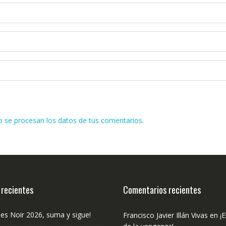
se procesan los datos de tus comentarios.
 recientes
Comentarios recientes
les Noir 2026, suma y sigue!
Francisco Javier Illán Vivas
en
¡E