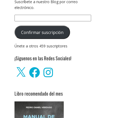
Suscríbete a nuestro Blog por correo
electrónico.
Dirección
de
correo
Confirmar suscripción
electrónico:
Únete a otros 459 suscriptores
¡Síguenos en las Redes Sociales!
X
Facebook
Instagram
Libro recomendado del mes