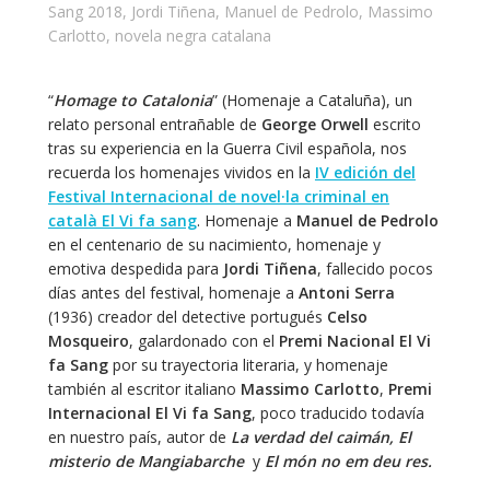
Sang 2018
,
Jordi Tiñena
,
Manuel de Pedrolo
,
Massimo
Carlotto
,
novela negra catalana
“
Homage to Catalonia
” (Homenaje a Cataluña), un
relato personal entrañable de
George Orwell
escrito
tras su experiencia en la Guerra Civil española, nos
recuerda los homenajes vividos en la
IV edición del
Festival Internacional de novel·la criminal en
català El Vi fa sang
. Homenaje a
Manuel de Pedrolo
en el centenario de su nacimiento, homenaje y
emotiva despedida para
Jordi Tiñena
, fallecido pocos
días antes del festival, homenaje a
Antoni Serra
(1936) creador del detective portugués
Celso
Mosqueiro
, galardonado con el
Premi Nacional El Vi
fa Sang
por su trayectoria literaria, y homenaje
también al escritor italiano
Massimo Carlotto
,
Premi
Internacional El Vi fa Sang
, poco traducido todavía
en nuestro país, autor de
La verdad del caimán, El
misterio de Mangiabarche
y
El món no em deu res.