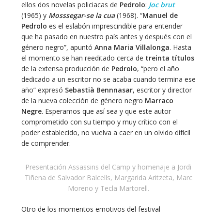
ellos dos novelas policiacas de
Pedrolo
:
Joc brut
(1965) y
Mosssegar-se la cua
(1968). “
Manuel de
Pedrolo
es el eslabón imprescindible para entender
que ha pasado en nuestro país antes y después con el
género negro”, apuntó
Anna Maria Villalonga
. Hasta
el momento se han reeditado cerca de
treinta títulos
de la extensa producción de
Pedrolo
, “pero el año
dedicado a un escritor no se acaba cuando termina ese
año” expresó
Sebastià Bennnasar
, escritor y director
de la nueva colección de género negro
Marraco
Negre
. Esperamos que así sea y que este autor
comprometido con su tiempo y muy crítico con el
poder establecido, no vuelva a caer en un olvido difícil
de comprender.
Presentación Assassins del Camp y homenaje a Jordi
Tiñena de Salvador Balcells, Margarida Aritzeta, Marc
Moreno y Tecla Martorell.
Otro de los momentos emotivos del festival