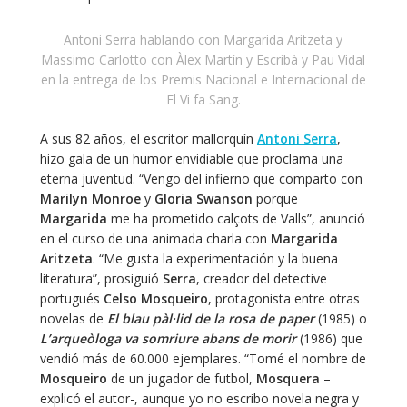
Antoni Serra hablando con Margarida Aritzeta y
Massimo Carlotto con Àlex Martín y Escribà y Pau Vidal
en la entrega de los Premis Nacional e Internacional de
El Vi fa Sang.
A sus 82 años, el escritor mallorquín
Antoni Serra
,
hizo gala de un humor envidiable que proclama una
eterna juventud. “Vengo del infierno que comparto con
Marilyn Monroe
y
Gloria Swanson
porque
Margarida
me ha prometido calçots de Valls”, anunció
en el curso de una animada charla con
Margarida
Aritzeta
. “Me gusta la experimentación y la buena
literatura”, prosiguió
Serra
, creador del detective
portugués
Celso Mosqueiro
, protagonista entre otras
novelas de
El blau pàl·lid de la rosa de paper
(1985) o
L’arqueòloga va somriure abans de morir
(1986) que
vendió más de 60.000 ejemplares. “Tomé el nombre de
Mosqueiro
de un jugador de futbol,
Mosquera
–
explicó el autor-, aunque yo no escribo novela negra y