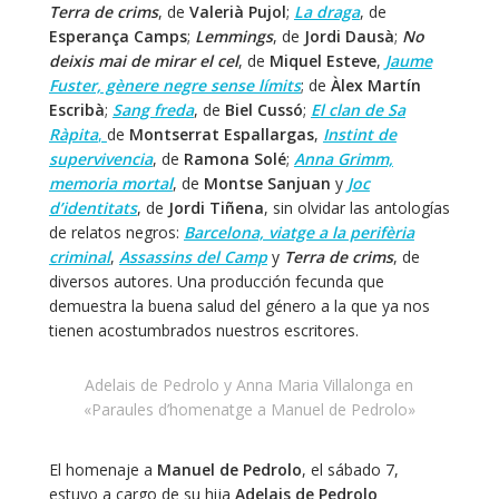
Terra de crims
, de
Valerià Pujol
;
La draga
, de
Esperança Camps
;
Lemmings
, de
Jordi Dausà
;
No
deixis mai de mirar el cel
, de
Miquel Esteve
,
Jaume
Fuster, gènere negre sense límits
; de
Àlex Martín
Escribà
;
Sang freda
, de
Biel Cussó
;
El c
lan de Sa
Ràpita
,
de
Montserrat Espallargas
,
Instint de
supervivencia
, de
Ramona Solé
;
Anna Grimm,
memoria mortal
, de
Montse Sanjuan
y
Joc
d’identitats
, de
Jordi Tiñena
, sin olvidar las antologías
de relatos negros:
Barcelona, viatge a la perifèria
criminal
,
Assassins del Camp
y
Terra de crims
, de
diversos autores. Una producción fecunda que
demuestra la buena salud del género a la que ya nos
tienen acostumbrados nuestros escritores.
Adelais de Pedrolo y Anna Maria Villalonga en
«Paraules d’homenatge a Manuel de Pedrolo»
El homenaje a
Manuel de Pedrolo
, el sábado 7,
estuvo a cargo de su hija
Adelais de Pedrolo