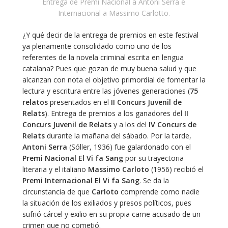
Entrega de Premi Nacional a Antoni Serra e
Internacional a Massimo Carlotto.
¿Y qué decir de la entrega de premios en este festival
ya plenamente consolidado como uno de los
referentes de la novela criminal escrita en lengua
catalana? Pues que gozan de muy buena salud y que
alcanzan con nota el objetivo primordial de fomentar la
lectura y escritura entre las jóvenes generaciones (
75
relatos
presentados en el
II Concurs Juvenil de
Relats
). Entrega de premios a los ganadores del
II
Concurs Juvenil de Relats
y a los del
IV Concurs de
Relats
durante la mañana del sábado. Por la tarde,
Antoni Serra
(Sóller, 1936) fue galardonado con el
Premi Nacional El Vi fa Sang
por su trayectoria
literaria y el italiano
Massimo Carloto
(1956) recibió el
Premi Internacional El Vi fa Sang
. Se da la
circunstancia de que
Carloto
comprende como nadie
la situación de los exiliados y presos políticos, pues
sufrió cárcel y exilio en su propia carne acusado de un
crimen que no cometió.