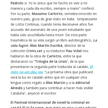
Pedrolo
sí. Yo lo único que he hecho es vivir a mi
manera y cada día escribo, siempre a mano” confesó.
Por su parte,
Massimo Carlotto
, semidesconocido en
nuestro país, goza de gran éxito en Italia. Simpatizante
de Lotta Continua, cuando tenía diecinueve años fue
acusado del asesinato de una joven estudiante que
había sido acuchillada hasta morir. De esta parte
traumática de su vida surgió un libro autobiográfico,
La
vida fugint
.
Àlex Martín Escribà
, director de la
colección
Crims.cat
y su traductor
Pau Vidal
nos
hablaron de la obra de
Carlotto
, entre la que
destacaron su “
Trilogía de la crisis
”, de la que
presentaron la segunda parte traducida al catalán,
El
món no em deu res
. “La próxima obra que publicaré
verá la luz en catalán antes que en cualquier otra
lengua como regalo a
Àlex Martin
y a la
editorial
Alrevés
y también para contribuir a hacer más visible
Cataluña”, anunció el escritor.
El Festival Internacional de novel·la criminal en
català El Vi fa sang
, gran éxito en esta cuarta edición.