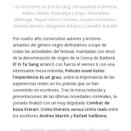
Los escritores en El Vi fa Sang. De izquierda a derecha,
Andreu Martín, Esperança Camps, Anna Maria
Villalonga, Raquel Gámez Serrano, Susana Hernández,
Ariadna Herrero, Margarida Aritzeta y Salvador Balcells.
Por cuarto año consecutivo autores y lectores
amantes del género negro disfrutamos a tope de
todas las actividades del festival, maridadas con vinos
de la denominación de origen de la Conca de Barberà.
El Vi fa Sang
arrancó con fuerza el viernes 6 con una
interesante mesa redonda,
Policies novel·listes:
l’experiència és un grau
, sobre la importancia de las
experiencias reales en los policías que se han
convertido en escritores. Tras la mesa redonda y
presentaciones de las últimas novedades criminales, la
jornada finalizó con un muy disputado
Combat de
boxa literari: Crims literaris
versus
crims reals
entre
los escritores
Andreu Martín
y
Rafael Vallbona.
Presentación novedades criminales: Àlex martín