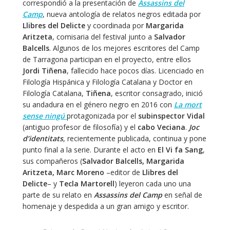
correspondió a la presentación de
Assassins del
Camp
, nueva antología de relatos negros editada por
Llibres del Delicte
y coordinada por
Margarida
Aritzeta
, comisaria del festival junto a
Salvador
Balcells
. Algunos de los mejores escritores del Camp
de Tarragona participan en el proyecto, entre ellos
Jordi Tiñena
, fallecido hace pocos días. Licenciado en
Filología Hispánica y Filología Catalana y Doctor en
Filología Catalana,
Tiñena
, escritor consagrado, inició
su andadura en el género negro en 2016 con
La mort
sense ningú
protagonizada por el
subinspector Vidal
(antiguo profesor de filosofía) y el
cabo Veciana
.
Joc
d’identitats
, recientemente publicada, continua y pone
punto final a la serie. Durante el acto en
El Vi fa Sang
,
sus compañeros (
Salvador Balcells, Margarida
Aritzeta, Marc Moreno
–editor de
Llibres del
Delicte
– y
Tecla Martorell
) leyeron cada uno una
parte de su relato en
Assassins del Camp
en señal de
homenaje y despedida a un gran amigo y escritor.