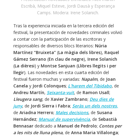
Escribà, Miquel Esteve, Jordi Dausà y Esperança
Camps. Modera: Irene Solanich.
Tras la experiencia iniciada en la tercera edición del
festival, la presentación de novedades criminales volvió
a contar con la participación de las escritoras y
responsables de diversos blocs literarios:
Núria
Martínez “Bruixeta”
(
La màgia dels libres
),
Raquel
Gámez Serrano
(
En clau de negre
),
Irene Solanich
(
La dièresi
) y
Montse Sanjuan
(
Llibres llegits i per
llegir
). Las novedades en esta cuarta edición del
festival fueron muchas y variadas:
Napalm
, de
Joan
Canela
y
Jordi Colonques
;
L’harem del Tibidabo
, de
Andreu Martín
,
Seixanta-vuit
, de
Ramon Usall
;
Lleugera sang
, de
Xavier Zambrano
;
Deu dies de
juny
, de
Jordi Sierra i Fabra
;
Seràs un dels nostres
,
de
Ariadna Herrero
;
Males decisions
, de
Susana
Hernández
;
Manual de supervivència
, de
Sebastià
Bennasar
dedicado a
Manuel de Pedrolo
;
Contes per
a les nits de lluna plena
, de
Anna Maria Villalonga
;