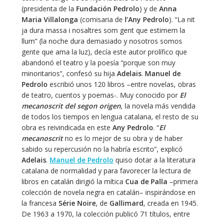
(presidenta de la
Fundación Pedrolo
) y de
Anna
Maria Villalonga
(comisaria de
l’Any Pedrolo
). “La nit
ja dura massa i nosaltres som gent que estimem la
llum” (la noche dura demasiado y nosotros somos
gente que ama la luz), decía este autor prolífico que
abandonó el teatro y la poesía “porque son muy
minoritarios”, confesó su hija
Adelais
.
Manuel de
Pedrolo
escribió unos 120 libros –entre novelas, obras
de teatro, cuentos y poemas-. Muy conocido por
El
mecanoscrit del segon origen
, la novela más vendida
de todos los tiempos en lengua catalana, el resto de su
obra es reivindicada en este
Any Pedrolo
. “
El
mecanoscrit
no es lo mejor de su obra y de haber
sabido su repercusión no la habría escrito”, explicó
Adelais
.
Manuel de Pedrolo
quiso dotar a la literatura
catalana de normalidad y para favorecer la lectura de
libros en catalán dirigió la mítica
Cua de Palla
–primera
colección de novela negra en catalán– inspirándose en
la francesa
Série Noire
, de
Gallimard
, creada en 1945.
De 1963 a 1970, la colección publicó 71 títulos, entre