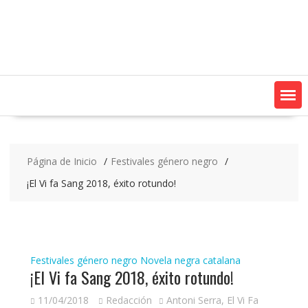
Saltar
contenido
Página de Inicio
Festivales género negro
¡El Vi fa Sang 2018, éxito rotundo!
Festivales género negro
Novela negra catalana
¡El Vi fa Sang 2018, éxito rotundo!
11/04/2018
Redacción
Antoni Serra
,
El Vi Fa