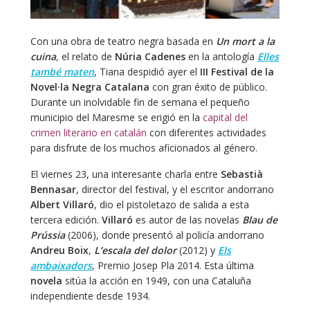
Con una obra de teatro negra basada en
Un mort a la
cuina
,
el relato de
Núria Cadenes
en la antología
Elles
també maten
, Tiana despidió ayer el
III Festival de la
Novel·la Negra Catalana
con gran éxito de público.
Durante un inolvidable fin de semana el pequeño
municipio del Maresme se erigió en la
capital del
crimen literario en catalán
con diferentes actividades
para disfrute de los muchos aficionados al género.
El viernes 23, una interesante charla entre
Sebastià
Bennasar
, director del festival, y el escritor andorrano
Albert Villaró
, dio el pistoletazo de salida a esta
tercera edición.
Villaró
es autor de las novelas
Blau de
Prússia
(2006), donde presentó al policía andorrano
Andreu Boix
,
L’escala del dolor
(2012) y
Els
ambaixadors
, Premio Josep Pla 2014. Esta última
novela
sitúa la acción en 1949, con una Cataluña
independiente desde 1934.