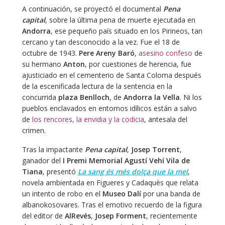
A continuación, se proyectó el documental
Pena
capital
, sobre la última pena de muerte ejecutada en
Andorra
, ese pequeño país situado en los Pirineos, tan
cercano y tan desconocido a la vez. Fue el 18 de
octubre de 1943.
Pere Areny Baró
,
asesino confeso
de
su hermano
Anton
, por cuestiones de herencia, fue
ajusticiado en el cementerio de Santa Coloma después
de la escenificada lectura de la sentencia en la
concurrida
plaza Benlloch
, de
Andorra la Vella
. Ni los
pueblos enclavados en entornos idílicos están a salvo
de
los rencores, la envidia y la codicia
, antesala del
crimen.
Tras la impactante
Pena capital
,
Josep Torrent
,
ganador del
I Premi Memorial Agustí Vehí Vila de
Tiana
, presentó
La sang és més dolça que la mel
,
novela ambientada en Figueres y Cadaquès que relata
un intento de robo en el
Museo Dalí
por una banda de
albanokosovares. Tras el emotivo recuerdo de la figura
del editor de
AlRevés
,
Josep Forment
, recientemente