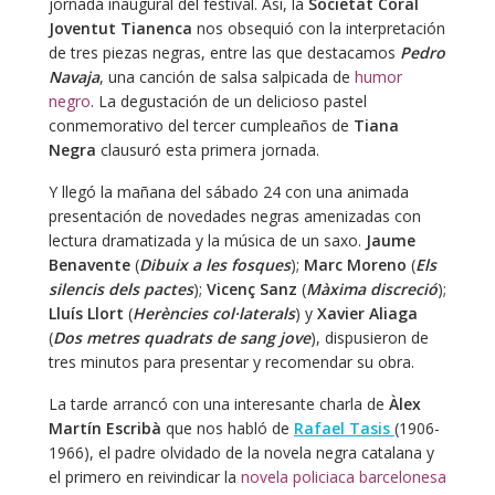
jornada inaugural del festival. Así, la
Societat Coral
Joventut Tianenca
nos obsequió con la interpretación
de tres piezas negras, entre las que destacamos
Pedro
Navaja
, una canción de salsa salpicada de
humor
negro
. La degustación de un delicioso pastel
conmemorativo del tercer cumpleaños de
Tiana
Negra
clausuró esta primera jornada.
Y llegó la mañana del sábado 24 con una animada
presentación de novedades negras amenizadas con
lectura dramatizada y la música de un saxo.
Jaume
Benavente
(
Dibuix a les fosques
);
Marc Moreno
(
Els
silencis dels pactes
);
Vicenç Sanz
(
Màxima discreció
);
Lluís Llort
(
Herències col·laterals
) y
Xavier Aliaga
(
Dos metres quadrats de sang jove
), dispusieron de
tres minutos para presentar y recomendar su obra.
La tarde arrancó con una interesante charla de
Àlex
Martín Escribà
que nos habló de
Rafael Tasis
(1906-
1966), el padre olvidado de la novela negra catalana y
el primero en reivindicar la
novela policiaca barcelonesa