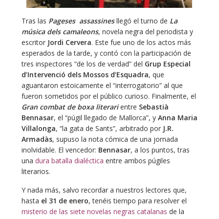
Tras las
Pageses assassines
llegó el turno de
La
música dels camaleons
, novela negra del periodista y
escritor
Jordi Cervera
. Este fue uno de los actos más
esperados de la tarde, y contó con la participación de
tres inspectores “de los de verdad” del
Grup Especial
d’Intervenció dels Mossos d’Esquadra
, que
aguantaron estoicamente el “interrogatorio” al que
fueron sometidos por el público curioso. Finalmente, el
Gran combat de boxa literari
entre
Sebastià
Bennasar
, el “púgil llegado de Mallorca”, y
Anna Maria
Villalonga
, “la gata de Sants”, arbitrado por
J.R.
Armadàs
, supuso la nota cómica de una jornada
inolvidable. El vencedor:
Bennasar
, a los puntos, tras
una
dura batalla dialéctica
entre ambos púgiles
literarios.
Y nada más, salvo recordar a nuestros lectores que,
hasta
el 31 de enero
, tenéis tiempo para resolver el
misterio de las siete novelas negras catalanas
de la