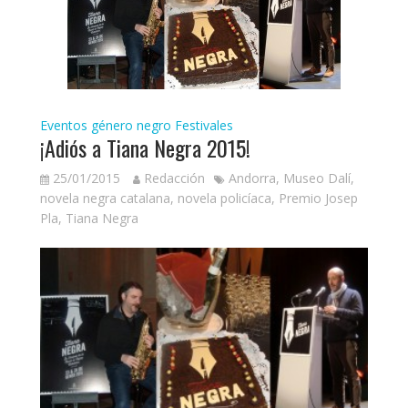
Eventos género negro
Festivales
¡Adiós a Tiana Negra 2015!
25/01/2015
Redacción
Andorra
,
Museo Dalí
,
novela negra catalana
,
novela policíaca
,
Premio Josep
Pla
,
Tiana Negra