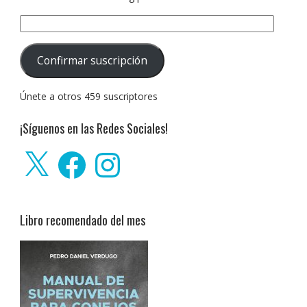
Dirección
de
correo
Confirmar suscripción
electrónico:
Únete a otros 459 suscriptores
¡Síguenos en las Redes Sociales!
X
Facebook
Instagram
Libro recomendado del mes