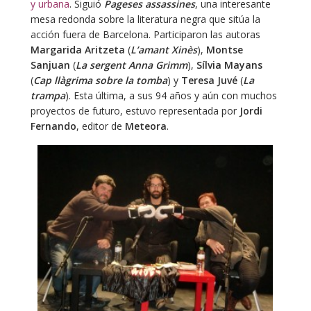
y urbana
. Siguió
Pageses assassines
, una interesante
mesa redonda sobre la literatura negra que sitúa la
acción fuera de Barcelona. Participaron las autoras
Margarida Aritzeta
(
L’amant Xinès
),
Montse
Sanjuan
(
La sergent Anna Grimm
),
Sílvia Mayans
(
Cap llàgrima sobre la tomba
) y
Teresa Juvé
(
La
trampa
). Esta última, a sus 94 años y aún con muchos
proyectos de futuro, estuvo representada por
Jordi
Fernando
, editor de
Meteora
.