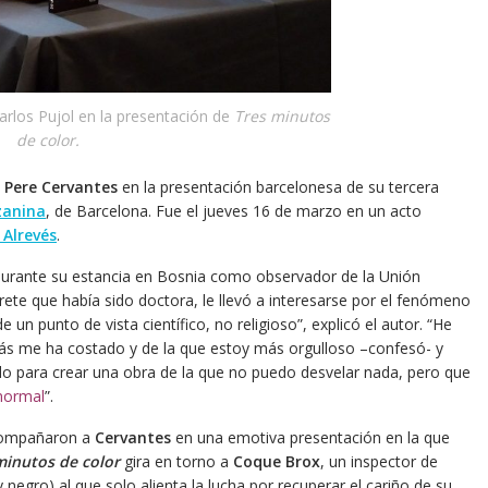
arlos Pujol en la presentación de
Tres minutos
de color.
ó
Pere Cervantes
en la presentación barcelonesa de su tercera
zanina
, de Barcelona. Fue el jueves 16 de marzo en un acto
 Alrevés
.
2 durante su estancia en Bosnia como observador de la Unión
te que había sido doctora, le llevó a interesarse por el fenómeno
e un punto de vista científico, no religioso”, explicó el autor. “He
 más me ha costado y de la que estoy más orgulloso –confesó- y
o para crear una obra de la que no puedo desvelar nada, pero que
normal
”.
compañaron a
Cervantes
en una emotiva presentación en la que
minutos de color
gira en torno a
Coque Brox
, un inspector de
 negro) al que solo alienta la lucha por recuperar el cariño de su