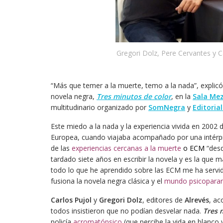
Gregori Dolz, Pere Cervantes y C
“Más que temer a la muerte, temo a la nada”, explic
novela negra,
Tres minutos de color
, en la
Sala Me
multitudinario organizado por
SomNegra
y
Editorial
Este miedo a la nada y la experiencia vivida en 200
Europea, cuando viajaba acompañado por una intérpre
de las
experiencias cercanas a la muerte
o ECM
“desd
tardado siete años en escribir la novela y es la que
todo lo que he aprendido sobre las ECM me ha servid
fusiona la novela negra clásica y el
mundo psicopara
Carlos Pujol
y
Gregori Dolz
, editores de
Alrevés
, a
todos insistieron que no podían desvelar nada.
Tres 
policía
acromatópsico
(que percibe la vida en blanco y