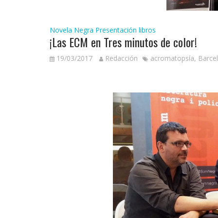
Novela Negra
Presentación libros
¡Las ECM en Tres minutos de color!
19/03/2017
Redacción
acromatopsía
,
Barce