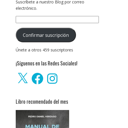
Suscríbete a nuestro Blog por correo
electrónico.
Dirección
de
correo
Confirmar suscripción
electrónico:
Únete a otros 459 suscriptores
¡Síguenos en las Redes Sociales!
X
Facebook
Instagram
Libro recomendado del mes