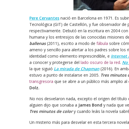
Pere Cervantes
nació en Barcelona en 1971. Es subins
Tecnológica (GIT) de Castellón, y fue observador de
respectivamente. Debutó en la escritura en 2004 co
humana y los entresijos de las conocidas misiones de
ballenas
(2011), escrito a modo de
fábula
sobre cómo
ameno y sencillo para alertar a los padres sobre los 
identidad como elemento imprescindible, e
Internet
a conocer y protegerse del
lado oscuro de la red
.
No 
la que siguió
La mirada de Chapman
(2016). En amba
estuvo a punto de instalarse en 2005.
Tres minutos 
transgresora
que se abre a un público más amplio al 
Dolz.
No nos desvelaron nada, excepto el origen del título 
alguien dijo que sonaba a
James Bond
y nada que v
Tres minutos de color
y cuando leáis la novela sabré
Un misterio más para desvelar en esta tercera novel