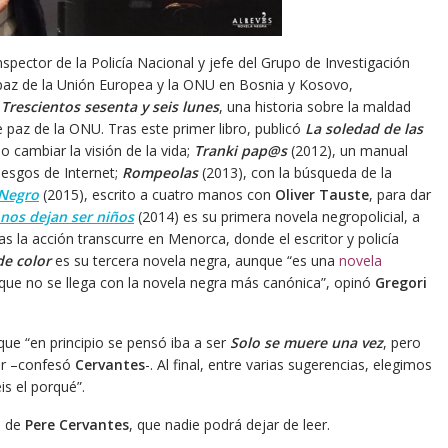
pector de la Policía Nacional y jefe del Grupo de Investigación
 paz de la Unión Europea y la ONU en Bosnia y Kosovo,
n
Trescientos sesenta y seis lunes
, una historia sobre la maldad
 paz de la ONU. Tras este primer libro, publicó
La soledad de las
 cambiar la visión de la vida;
Tranki pap@s
(2012), un manual
riesgos de Internet;
Rompeolas
(2013), con la búsqueda de la
 Negro
(2015), escrito a cuatro manos con
Oliver Tauste
, para dar
nos dejan ser niños
(2014) es su primera novela negropolicial, a
s la acción transcurre en Menorca, donde el escritor y policía
de color
es su tercera novela negra, aunque “es una
novela
que no se llega con la novela negra más canónica”, opinó
Gregori
que “en principio se pensó iba a ser
Solo se muere una vez
, pero
er –confesó
Cervantes
-. Al final, entre varias sugerencias, elegimos
is el porqué”.
a de
Pere Cervantes
, que nadie podrá dejar de leer.