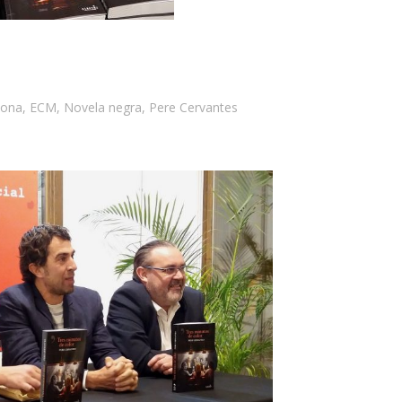
lona
,
ECM
,
Novela negra
,
Pere Cervantes