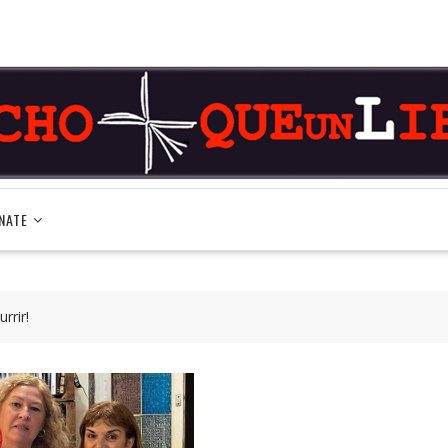
NATE
rrir!