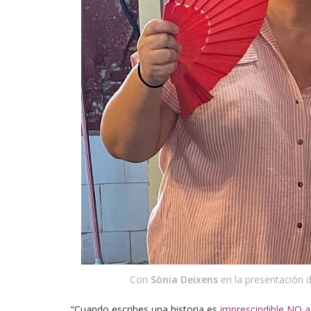
Con
Sònia Deixens
en la presentación d
“Cuando escribes una historia es
imprescindible NO ab