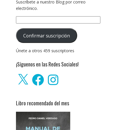
Suscríbete a nuestro Blog por correo
electrónico.
Dirección
de
correo
Confirmar suscripción
electrónico:
Únete a otros 459 suscriptores
¡Síguenos en las Redes Sociales!
X
Facebook
Instagram
Libro recomendado del mes