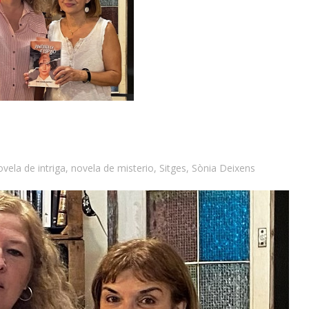
ovela de intriga
,
novela de misterio
,
Sitges
,
Sònia Deixens