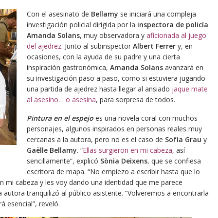
Con el asesinato de
Bellamy
se iniciará una compleja
investigación policial dirigida por la
inspectora de policía
Amanda Solans
, muy observadora y
aficionada al juego
del ajedrez.
Junto al subinspector
Albert Ferrer
y, en
ocasiones, con la ayuda de su padre y una cierta
inspiración gastronómica,
Amanda Solans
avanzará en
su investigación paso a paso, como si estuviera jugando
una partida de ajedrez hasta llegar al ansiado
jaque mate
al asesino… o asesina
, para sorpresa de todos.
Pintura en el espejo
es una novela coral con muchos
personajes, algunos inspirados en personas reales muy
cercanas a la autora, pero no es el caso de
Sofía Grau
y
Gaëlle Bellamy
. “
Ellas surgieron en mi cabeza
, así
sencillamente”, explicó
Sònia Deixens
, que se confiesa
escritora de mapa. “No empiezo a escribir hasta que lo
 en mi cabeza y les voy dando una identidad que me parece
la autora tranquilizó al público asistente. “Volveremos a encontrarla
á esencial”, reveló.