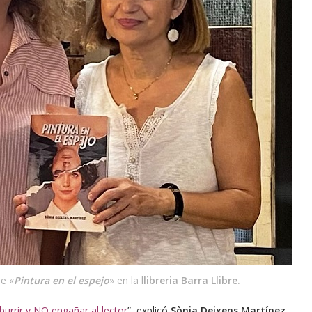
e «
Pintura en el espejo
» en la l
libreria Barra Llibre.
urrir y NO engañar al lector
”, explicó
Sònia Deixens Martínez
,