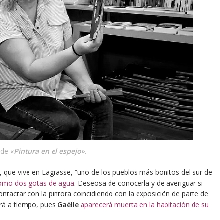
 de «
Pintura en el espejo»
.
, que vive en Lagrasse, “uno de los pueblos más bonitos del sur de
omo dos gotas de agua
. Deseosa de conocerla y de averiguar si
ontactar con la pintora coincidiendo con la exposición de parte de
ará a tiempo, pues
Gaëlle
aparecerá muerta en la habitación de su