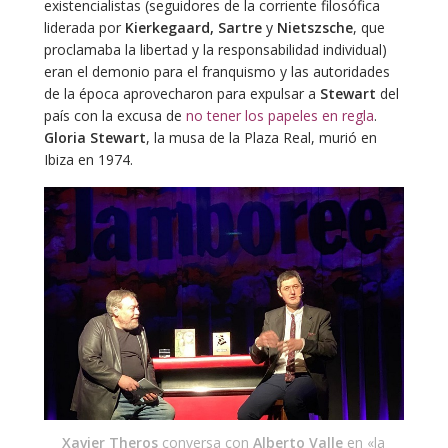
existencialistas (seguidores de la corriente filosófica
liderada por
Kierkegaard, Sartre
y
Nietszsche
, que
proclamaba la libertad y la responsabilidad individual)
eran el demonio para el franquismo y las autoridades
de la época aprovecharon para expulsar a
Stewart
del
país con la excusa de
no tener los papeles en regla
.
Gloria Stewart
, la musa de la Plaza Real, murió en
Ibiza en 1974.
Xavier Theros
conversa con
Alberto Valle
en «la