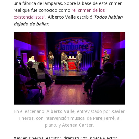
una fábrica de lámparas. Sobre la base de este crimen
real que fue conocido como
“el crimen de los
existencialistas”
,
Alberto Valle
escribió
Todos habían
dejado de bailar.
En el escenario:
Alberto Valle
, entrevistado por
Xavier
Theros,
con intervención musical de
Pere Ferré,
al
piano, y
Atenea Carter.
Xavier Theros
, escritor, dramaturgo, poeta y actor,