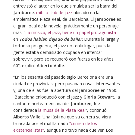
entrevistó al autor en lo que simulaba ser la barra del
Jamboree
,
mítico club de jazz
ubicado en la
emblemática Plaza Real, de Barcelona. El
Jamboree
es
el gran local de la novela, prácticamente un personaje
más. “
La música, el jazz, tiene un papel protagonista
en
Todos habían dejado de bailar
. Durante la larga y
tortuosa posguerra, el jazz no tenía lugar, pues la
gente estaba demasiado ocupada en intentar
sobrevivir, pero se recuperó con fuerza en los años
60”, explicó
Alberto Valle
.
“En los sesenta del pasado siglo Barcelona era una
ciudad de provincias, pero pasaban cosas interesantes
y, una de ellas fue la apertura del
Jamboree
en 1960.
Barcelona enloqueció con el jazz y
Gloria Stewart
, la
cantante norteamericana del
Jamboree
, fue
considerada
la musa de la Plaza Real
”, continuó
Alberto Valle
. Una lástima que su carrera se viera
truncada por el mal llamado
“crimen de los
existencialistas”
, aunque no tuvo nada que ver. Los