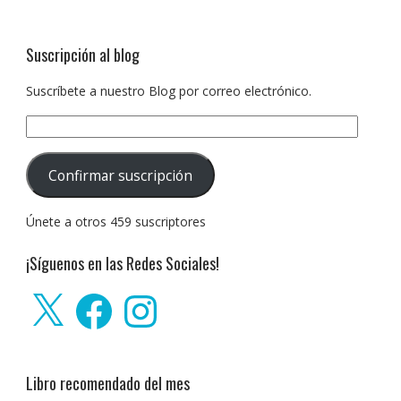
Suscripción al blog
Suscríbete a nuestro Blog por correo electrónico.
Dirección
de
correo
Confirmar suscripción
electrónico:
Únete a otros 459 suscriptores
¡Síguenos en las Redes Sociales!
X
Facebook
Instagram
Libro recomendado del mes