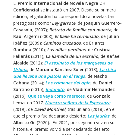
El
Premio Internacional de Novela Negra L’H
Confidencial
se instauró en 2007. Desde su primera
edición, el galardón ha correspondido a novelas tan
prestigiosas como
: Ley garrote
, de
Joaquín Guerrero-
Casasola
, (2007);
Retrato de familia con muerta
, de
Raúl Argemí
(2008);
El baile ha terminado
, de
Julián
Ibáñez
(2009);
Caminos cruzados
, de
Erlantz
Gamboa
(2010);
Las niñas perdidas
, de
Cristina
Fallarás
(2011);
La llamada de un extraño
, de
Rafael
Alcalde
(2012);
El asesinato de los marqueses de
Urbina
, de
Mariano Sánchez Soler
(2013);
La chica
que llevaba una pistola en el tanga
, de
Nacho
Cabana
(2014);
Los crímenes del opio
, de
Daniel
Santiño
(2015);
Indómito
, de
Vladimir Hernández
(2016);
Que te vaya como mereces
, de
Gonzalo
Lema
, en 2017;
Nuestra señora de la Esperanza
(2019), de
David Monthiel
, tras un año (2018), en el
que el premio fue declarado desierto;
Las jaurías
, de
Alberto Gil
(2020). En 2021, por segunda vez en su
historia, el premio volvió a ser declarado desierto.