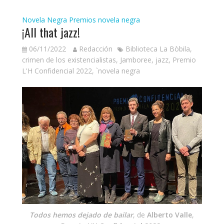
Novela Negra
Premios novela negra
¡All that jazz!
06/11/2022
Redacción
Biblioteca La Bòbila
,
crimen de los existencialistas
,
Jamboree
,
jazz
,
Premio
L'H Confidencial 2022
,
`novela negra
Todos hemos dejado de bailar
, de
Alberto Valle
,