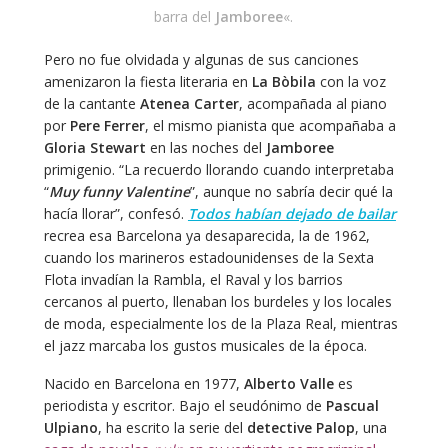
barra del
Jamboree
«.
Pero no fue olvidada y algunas de sus canciones
amenizaron la fiesta literaria en
La Bòbila
con la voz
de la cantante
Atenea Carter
, acompañada al piano
por
Pere Ferrer
, el mismo pianista que acompañaba a
Gloria Stewart
en las noches del
Jamboree
primigenio. “La recuerdo llorando cuando interpretaba
“
Muy funny Valentine
”, aunque no sabría decir qué la
hacía llorar”, confesó.
Todos habían dejado de bailar
recrea esa Barcelona ya desaparecida, la de 1962,
cuando los marineros estadounidenses de la Sexta
Flota invadían la Rambla, el Raval y los barrios
cercanos al puerto, llenaban los burdeles y los locales
de moda, especialmente los de la Plaza Real, mientras
el jazz marcaba los gustos musicales de la época.
Nacido en Barcelona en 1977,
Alberto Valle
es
periodista y escritor. Bajo el seudónimo de
Pascual
Ulpiano
, ha escrito la serie del
detective Palop
, una