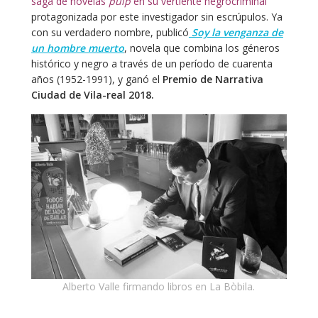
saga de novelas
pulp
en su vertiente negrocriminal
protagonizada por este investigador sin escrúpulos. Ya
con su verdadero nombre, publicó
Soy la venganza de
un hombre muerto
, novela que combina los géneros
histórico y negro a través de un período de cuarenta
años (1952-1991), y ganó el
Premio de Narrativa
Ciudad de Vila-real 2018.
Alberto Valle firmando libros en La Bòbila.