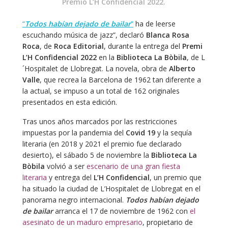
Premio L’H Confidencial 2022.
“
Todos habían dejado de bailar
”
ha de leerse
escuchando música de jazz”, declaró
Blanca Rosa
Roca
, de
Roca Editorial
, durante la entrega del
Premi
L’H Confidencial 2022
en la
Biblioteca La Bòbila
, de L
´Hospitalet de Llobregat. La novela, obra de
Alberto
Valle
, que recrea la Barcelona de 1962 tan diferente a
la actual, se impuso a un total de 162 originales
presentados en esta edición.
Tras unos años marcados por las restricciones
impuestas por la pandemia del
Covid 19
y la sequía
literaria (en 2018 y 2021 el premio fue declarado
desierto), el sábado 5 de noviembre la
Biblioteca La
Bòbila
volvió a ser
escenario de una gran fiesta
literaria
y entrega del
L’H Confidencial
, un premio que
ha situado la ciudad de L’Hospitalet de Llobregat en el
panorama negro internacional.
Todos habían dejado
de bailar
arranca el 17 de noviembre de 1962 con
el
asesinato de un maduro empresario
, propietario de