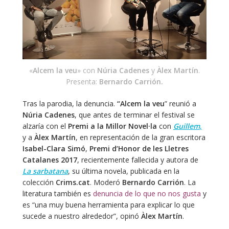
«
Alcem la veu
» con
Núria Cadenes
y
Àlex Martín
.
Presenta:
Bernardo Carrión.
Tras la parodia, la denuncia.
“Alcem la veu
” reunió a
Núria Cadenes
, que antes de terminar el festival se
alzaría con el
Premi a la Millor Novel·la
con
Guillem
,
y a
Àlex Martín
, en representación de la gran escritora
Isabel-Clara Simó
,
Premi d’Honor de les Lletres
Catalanes 2017
, recientemente fallecida y autora de
La sarbatana
, su última novela, publicada en la
colección
Crims.cat
. Moderó
Bernardo Carrión
. La
literatura también es
denuncia de lo que no nos gusta
y
es “una muy buena herramienta para explicar lo que
sucede a nuestro alrededor”, opinó
Àlex Martín
.