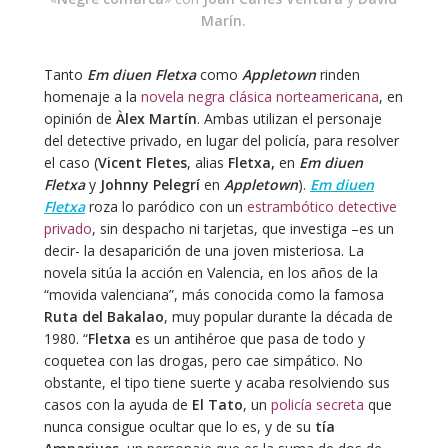
Marín.
Tanto
Em diuen Fletxa
como
Appletown
rinden
homenaje a la
novela negra clásica norteamericana
, en
opinión de
Àlex Martín
. Ambas utilizan el personaje
del detective privado, en lugar del policía, para resolver
el caso (
Vicent Fletes
, alias
Fletxa,
en
Em diuen
Fletxa
y
Johnny Pelegrí
en
Appletown
).
Em diuen
Fletxa
roza lo paródico con un
estrambótico detective
privado
, sin despacho ni tarjetas, que investiga –es un
decir- la desaparición de una joven misteriosa. La
novela sitúa la acción en Valencia, en los años de la
“movida valenciana”, más conocida como la famosa
Ruta del Bakalao
, muy popular durante la década de
1980. “
Fletxa
es un antihéroe que pasa de todo y
coquetea con las drogas, pero cae simpático. No
obstante, el tipo tiene suerte y acaba resolviendo sus
casos con la ayuda de
El Tato
, un
policía secreta
que
nunca consigue ocultar que lo es, y de su
tía