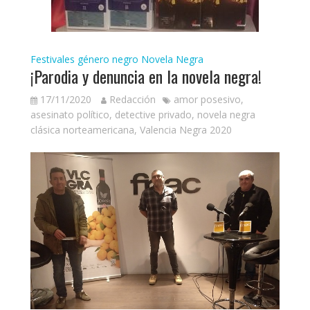
Festivales género negro
Novela Negra
¡Parodia y denuncia en la novela negra!
17/11/2020
Redacción
amor posesivo
,
asesinato político
,
detective privado
,
novela negra
clásica norteamericana
,
Valencia Negra 2020