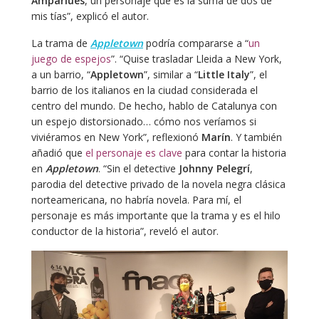
Ampariues
, un personaje que es la suma de dos de
mis tías”, explicó el autor.
La trama de
Appletown
podría compararse a “
un
juego de espejos
”. “Quise trasladar Lleida a New York,
a un barrio, “
Appletown
”, similar a “
Little Italy
”, el
barrio de los italianos en la ciudad considerada el
centro del mundo. De hecho, hablo de Catalunya con
un espejo distorsionado… cómo nos veríamos si
viviéramos en New York”, reflexionó
Marín
. Y también
añadió que
el personaje es clave
para contar la historia
en
Appletown
. “Sin el detective
Johnny Pelegrí
,
parodia del detective privado de la novela negra clásica
norteamericana, no habría novela. Para mí, el
personaje es más importante que la trama y es el hilo
conductor de la historia”, reveló el autor.