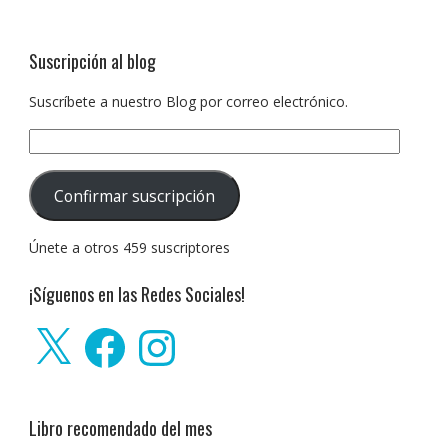
Suscripción al blog
Suscríbete a nuestro Blog por correo electrónico.
Dirección
de
correo
Confirmar suscripción
electrónico:
Únete a otros 459 suscriptores
¡Síguenos en las Redes Sociales!
X
Facebook
Instagram
Libro recomendado del mes