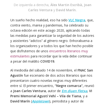
De izquierda a derecha,
Àlex Martin Escribà, Joan
Carles Ventura
y
David Marín.
Un sueño hecho realidad, eso ha sido
VLC Negra
, que,
contra viento, marea y pandemias, ha celebrado su
octava edición en este aciago 2020, aplicando todas
las medidas para garantizar la seguridad de los autores
y asistentes “adictos” al género negro. Enhorabuena a
los organizadores y a todos los que han hecho posible
que disfrutemos de unos
encuentros literarios muy
estimulantes
para recordar que la vida debe continuar
a pesar del maldito
COVID19.
Al mediodía del sábado 14 de noviembre, el
FNAC San
Agustín
fue escenario de dos actos literarios que nos
presentaron cuatro novelas negras muy diferentes
entre sí. El primer encuentro,
“Negre comarca”,
reunió
a
Joan Carles Ventura
, autor de
Em diuen Fletxa
,
VI
Premi Memorial Agustí Vehí – Vila de Tiana
, y a
David Marín
(
Appletown
), periodista y autor de