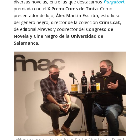
diversas novelas, entre las que destacamos
Purgatori
,
premiada con el
X Premi Crims de Tinta
. Como
presentador de lujo,
Àlex Martín Escribà
, estudioso
del género negro, director de la colección
Crims.cat
,
de editorial Alrevés y codirector del
Congreso de
Novela y Cine Negro de la Universidad de
Salamanca
.
«
Negre comarca
» con
Joan Carles Ventura
y
David