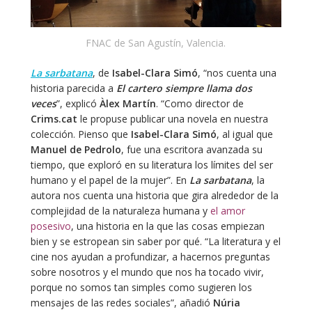
FNAC de San Agustín, Valencia.
La sarbatana
, de
Isabel-Clara Simó
, “nos cuenta una
historia parecida a
El cartero siempre llama dos
veces
”, explicó
Àlex Martín
. “Como director de
Crims.cat
le propuse publicar una novela en nuestra
colección. Pienso que
Isabel-Clara Simó
, al igual que
Manuel de Pedrolo
, fue una escritora avanzada su
tiempo, que exploró en su literatura los límites del ser
humano y el papel de la mujer”. En
La sarbatana
, la
autora nos cuenta una historia que gira alrededor de la
complejidad de la naturaleza humana y
el amor
posesivo
, una historia en la que las cosas empiezan
bien y se estropean sin saber por qué. “La literatura y el
cine nos ayudan a profundizar, a hacernos preguntas
sobre nosotros y el mundo que nos ha tocado vivir,
porque no somos tan simples como sugieren los
mensajes de las redes sociales”, añadió
Núria