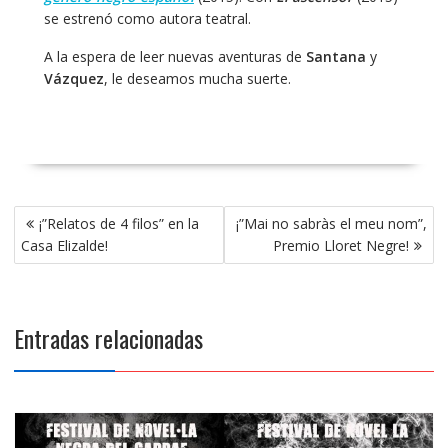
se estrenó como autora teatral.
A la espera de leer nuevas aventuras de
Santana
y
Vázquez
, le deseamos mucha suerte.
Navegación
¡”Relatos de 4 filos” en la
¡”Mai no sabràs el meu nom”,
de
Casa Elizalde!
Premio Lloret Negre!
entradas
Entradas relacionadas