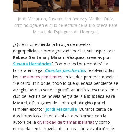
Jordi Macarulla, Susana Hernández y Maribel Ortíz,
criminóloga, en el club de lectura de la Biblioteca Pare
Miquel, de Esplugues de Llobregat.
¿Quién no recuerda la trilogía de novelas
negropolicíacas protagonizada por las subinspectoras
Rebeca Santana
y
Miriam Vázquez
, creadas por
Susana Hernández
? Como el lector recordará, la
tercera entrega,
Cuentas pendientes
, resolvía todas
las
cuestiones pendientes
en las dos primeras novelas.
“Se cerró un bloque, todo lo que quedaba pendiente se
arregla, pero la serie seguirá”, anunció la escritora en el
club de lectura de novela negra de la
Biblioteca Pare
Miquel,
d’Esplugues de Llobregat, dirigido por el
también escritor
Jordi Macarulla
. Durante cerca de
dos horas los asistentes al acto hablamos con la
autora de la
diversidad de tramas literarias
y cómo
encajarlas en la novela, de la creación y evolución de