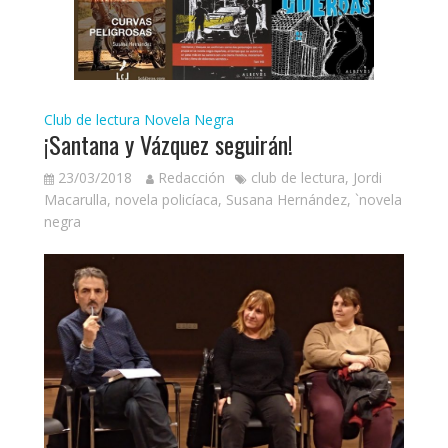
Club de lectura
Novela Negra
¡Santana y Vázquez seguirán!
23/03/2018
Redacción
club de lectura
,
Jordi
Macarulla
,
novela policíaca
,
Susana Hernández
,
`novela
negra