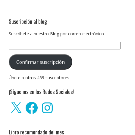
Suscripción al blog
Suscríbete a nuestro Blog por correo electrónico.
Dirección
de
correo
Confirmar suscripción
electrónico:
Únete a otros 459 suscriptores
¡Síguenos en las Redes Sociales!
X
Facebook
Instagram
Libro recomendado del mes