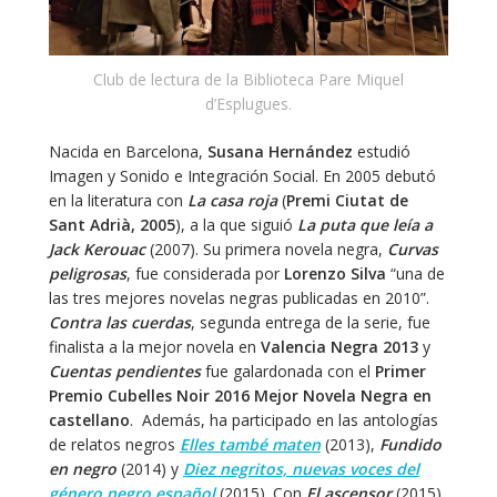
Club de lectura de la Biblioteca Pare Miquel
d’Esplugues.
Nacida en Barcelona,
Susana Hernández
estudió
Imagen y Sonido e Integración Social. En 2005 debutó
en la literatura con
La casa roja
(
Premi Ciutat de
Sant Adrià, 2005
), a la que siguió
La puta que leía a
Jack Kerouac
(2007). Su primera novela negra,
Curvas
peligrosas
, fue considerada por
Lorenzo Silva
“una de
las tres mejores novelas negras publicadas en 2010”.
Contra las cuerdas
, segunda entrega de la serie, fue
finalista a la mejor novela en
Valencia Negra 2013
y
Cuentas pendientes
fue galardonada con el
Primer
Premio Cubelles Noir 2016 Mejor Novela Negra en
castellano
. Además, ha participado en las antologías
de relatos negros
Elles també maten
(2013),
Fundido
en negro
(2014) y
Diez negritos, nuevas voces del
género negro español
(2015). Con
El ascensor
(2015)